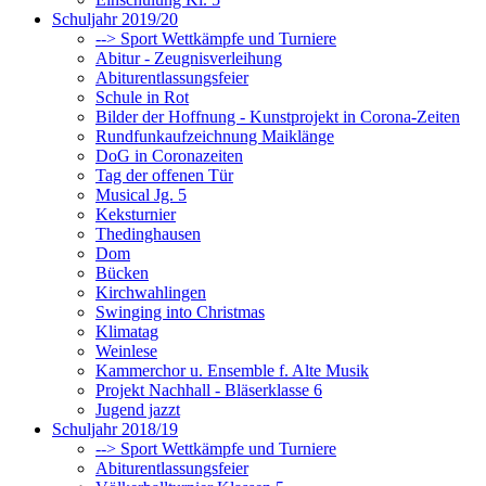
Schuljahr 2019/20
--> Sport Wettkämpfe und Turniere
Abitur - Zeugnisverleihung
Abiturentlassungsfeier
Schule in Rot
Bilder der Hoffnung - Kunstprojekt in Corona-Zeiten
Rundfunkaufzeichnung Maiklänge
DoG in Coronazeiten
Tag der offenen Tür
Musical Jg. 5
Keksturnier
Thedinghausen
Dom
Bücken
Kirchwahlingen
Swinging into Christmas
Klimatag
Weinlese
Kammerchor u. Ensemble f. Alte Musik
Projekt Nachhall - Bläserklasse 6
Jugend jazzt
Schuljahr 2018/19
--> Sport Wettkämpfe und Turniere
Abiturentlassungsfeier