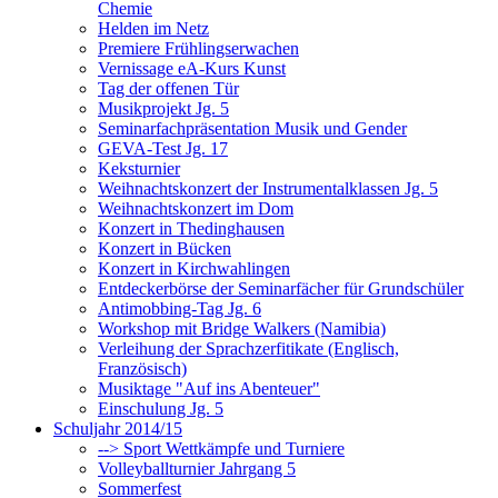
Chemie
Helden im Netz
Premiere Frühlingserwachen
Vernissage eA-Kurs Kunst
Tag der offenen Tür
Musikprojekt Jg. 5
Seminarfachpräsentation Musik und Gender
GEVA-Test Jg. 17
Keksturnier
Weihnachtskonzert der Instrumentalklassen Jg. 5
Weihnachtskonzert im Dom
Konzert in Thedinghausen
Konzert in Bücken
Konzert in Kirchwahlingen
Entdeckerbörse der Seminarfächer für Grundschüler
Antimobbing-Tag Jg. 6
Workshop mit Bridge Walkers (Namibia)
Verleihung der Sprachzerfitikate (Englisch,
Französisch)
Musiktage "Auf ins Abenteuer"
Einschulung Jg. 5
Schuljahr 2014/15
--> Sport Wettkämpfe und Turniere
Volleyballturnier Jahrgang 5
Sommerfest