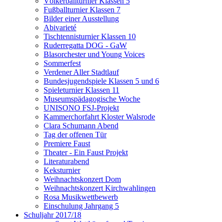
Völkerballturnier Klassen 5
Fußballturnier Klassen 7
Bilder einer Ausstellung
Abivarieté
Tischtennisturnier Klassen 10
Ruderregatta DOG - GaW
Blasorchester und Young Voices
Sommerfest
Verdener Aller Stadtlauf
Bundesjugendspiele Klassen 5 und 6
Spieleturnier Klassen 11
Museumspädagogische Woche
UNISONO FSJ-Projekt
Kammerchorfahrt Kloster Walsrode
Clara Schumann Abend
Tag der offenen Tür
Premiere Faust
Theater - Ein Faust Projekt
Literaturabend
Keksturnier
Weihnachtskonzert Dom
Weihnachtskonzert Kirchwahlingen
Rosa Musikwettbewerb
Einschulung Jahrgang 5
Schuljahr 2017/18