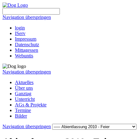
Navigation überspringen
login
IServ
Impressum
Datenschutz
Mittagessen
Webuntis
Navigation überspringen
Aktuelles
Über uns
Ganztag
Unterricht
AGs & Projekte
Termine
Bilder
Navigation überspringen