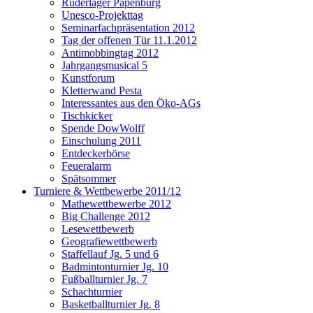
Ruderlager Papenburg
Unesco-Projekttag
Seminarfachpräsentation 2012
Tag der offenen Tür 11.1.2012
Antimobbingtag 2012
Jahrgangsmusical 5
Kunstforum
Kletterwand Pesta
Interessantes aus den Öko-AGs
Tischkicker
Spende DowWolff
Einschulung 2011
Entdeckerbörse
Feueralarm
Spätsommer
Turniere & Wettbewerbe 2011/12
Mathewettbewerbe 2012
Big Challenge 2012
Lesewettbewerb
Geografiewettbewerb
Staffellauf Jg. 5 und 6
Badmintonturnier Jg. 10
Fußballturnier Jg. 7
Schachturnier
Basketballturnier Jg. 8