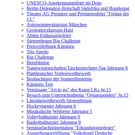
UNESCO-Anerkennungsfeier im Dom
Berlin-Delegation Botschaft Südafrika und Bundestag
Theater-AG Premiere und Premierenfeier "Freitag der
13."
Astronomieexkursion München
Geologieexkursion Harz
Abitur Entlassungsfeier
Siegerehrung Big Challenge
Preisverleihung Känguru
Trio Aperto
Big Challenge
Berufsbörse
Naturwissenschaften/Taschenrechner-Tag Jahrgang 8
Plattdeutscher Vorlesewettbewerb
Beobachtung der Sonnenfinsternis
Känguru-Test
Vernissage "Art to go" des Kunst LKs Jg.15
Besuch zum Unterrichtsthema "Organspenden" Jg.15
Literaturwettbewerb Siegerehrung
Hockeyturnier Jahrgang 6
Musikalische Weltreise Jahrgang 5
Volleyballturnier Jahrgang 9
Basketballturnier Jahrgang 8
Seminarfachpräsentation "Erkundungsroboter"
Ausstellungseröffnung "Volksbund Deutsche