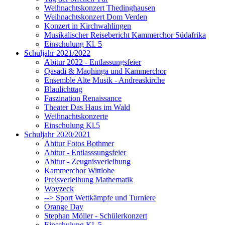
Weihnachtskonzert Thedinghausen
Weihnachtskonzert Dom Verden
Konzert in Kirchwahlingen
Musikalischer Reisebericht Kammerchor Südafrika
Einschulung Kl. 5
Schuljahr 2021/2022
Abitur 2022 - Entlassungsfeier
Qasadi & Maqhinga und Kammerchor
Ensemble Alte Musik - Andreaskirche
Blaulichttag
Faszination Renaissance
Theater Das Haus im Wald
Weihnachtskonzerte
Einschulung Kl.5
Schuljahr 2020/2021
Abitur Fotos Bothmer
Abitur - Entlasssungsfeier
Abitur - Zeugnisverleihung
Kammerchor Wittlohe
Preisverleihung Mathematik
Woyzeck
--> Sport Wettkämpfe und Turniere
Orange Day
Stephan Möller - Schülerkonzert
Einschulung Kl. 5