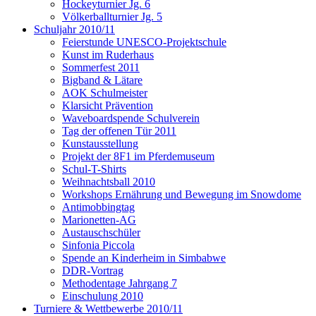
Hockeyturnier Jg. 6
Völkerballturnier Jg. 5
Schuljahr 2010/11
Feierstunde UNESCO-Projektschule
Kunst im Ruderhaus
Sommerfest 2011
Bigband & Lätare
AOK Schulmeister
Klarsicht Prävention
Waveboardspende Schulverein
Tag der offenen Tür 2011
Kunstausstellung
Projekt der 8F1 im Pferdemuseum
Schul-T-Shirts
Weihnachtsball 2010
Workshops Ernährung und Bewegung im Snowdome
Antimobbingtag
Marionetten-AG
Austauschschüler
Sinfonia Piccola
Spende an Kinderheim in Simbabwe
DDR-Vortrag
Methodentage Jahrgang 7
Einschulung 2010
Turniere & Wettbewerbe 2010/11