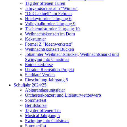
Tag der offenen Türen
Jahrgangsmusical 5 "Wimba"
"DoG-aktuell" im Februar
Hockeyturnier Jahrgang 6
Volleyballturnier Jahrgang 9
Tischtennisturnier Jahrgang 10
Weihnachtskonzert im Dom
Keksturnier
Formel Z "Ideenwerkstatt"
Weihnachtskonzert Bücken
Johanniter-Weihnachtstrucker, Weihnachtsmarkt und
Swinging into Christmas
Entdeckerbörse
Ukraine Recreation-Projekt
Stadtlauf Verden
Einschulung Jahrgang 5
Schuljahr 2024/25
Abiturentlassungsfeier
Orchesterkonzert und Literaturwettbewerb
Sommerfest
Berufsbörse
Tag der offenen Tür
Musical Jahrgang 5
Swinging into Christmas
Sommerfest