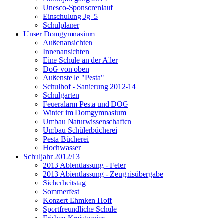
Unesco-Sponsorenlauf
Einschulung Jg. 5
Schulplaner
Unser Domgymnasium
Außenansichten
Innenansichten
Eine Schule an der Aller
DoG von oben
Außenstelle "Pesta"
Schulhof - Sanierung 2012-14
Schulgarten
Feueralarm Pesta und DOG
Winter im Domgymnasium
Umbau Naturwissenschaften
Umbau Schülerbücherei
Pesta Bücherei
Hochwasser
Schuljahr 2012/13
2013 Abientlassung - Feier
2013 Abientlassung - Zeugnisübergabe
Sicherheitstag
Sommerfest
Konzert Ehmken Hoff
Sportfreundliche Schule
Frisbee-Kreisturnier