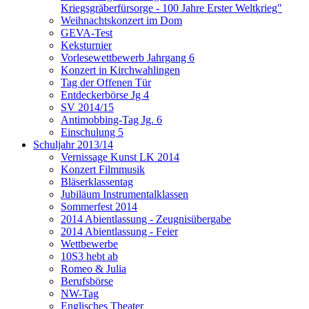
Kriegsgräberfürsorge - 100 Jahre Erster Weltkrieg"
Weihnachtskonzert im Dom
GEVA-Test
Keksturnier
Vorlesewettbewerb Jahrgang 6
Konzert in Kirchwahlingen
Tag der Offenen Tür
Entdeckerbörse Jg 4
SV 2014/15
Antimobbing-Tag Jg. 6
Einschulung 5
Schuljahr 2013/14
Vernissage Kunst LK 2014
Konzert Filmmusik
Bläserklassentag
Jubiläum Instrumentalklassen
Sommerfest 2014
2014 Abientlassung - Zeugnisübergabe
2014 Abientlassung - Feier
Wettbewerbe
10S3 hebt ab
Romeo & Julia
Berufsbörse
NW-Tag
Englisches Theater