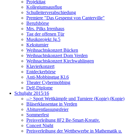
Projekttag
Kollegiumsausflug
Schulleiterverabschiedung
Premiere "Das Gespenst von Canterville"
Berufsbörse
Mrs. Pilks Irrenhaus
Tag der offenen Tür
Musikprojekt Jg.5
Keksturnier
Weihnachtskonzert Bücken
Weihnachtskonzert Dom Verden
Weihnachtskonzert Kirchwahlingen
Klavierkonzert
Entdeckerbörse
Anti-Mobbingtag Kl.6
Theater Cybermobbing
Delf-Diplome
Schuljahr 2015/16
--> Sport Wettkämpfe und Turniere (Kopie) (Kopie)
Bläserklassentag in Verden
Abiturentlassungsfeier
Sommerfest
Preisverleihung 8F2 Be-Smart-Kreativ.
Concert Night
Preisverleihung der Wettbewerbe in Mathematik u.