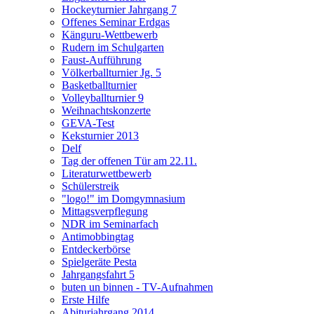
Hockeyturnier Jahrgang 7
Offenes Seminar Erdgas
Känguru-Wettbewerb
Rudern im Schulgarten
Faust-Aufführung
Völkerballturnier Jg. 5
Basketballturnier
Volleyballturnier 9
Weihnachtskonzerte
GEVA-Test
Keksturnier 2013
Delf
Tag der offenen Tür am 22.11.
Literaturwettbewerb
Schülerstreik
"logo!" im Domgymnasium
Mittagsverpflegung
NDR im Seminarfach
Antimobbingtag
Entdeckerbörse
Spielgeräte Pesta
Jahrgangsfahrt 5
buten un binnen - TV-Aufnahmen
Erste Hilfe
Abiturjahrgang 2014