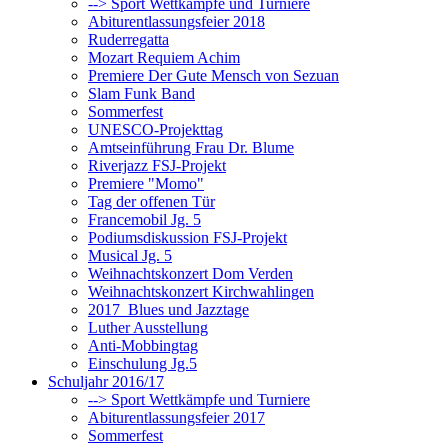
--> Sport Wettkämpfe und Turniere
Abiturentlassungsfeier 2018
Ruderregatta
Mozart Requiem Achim
Premiere Der Gute Mensch von Sezuan
Slam Funk Band
Sommerfest
UNESCO-Projekttag
Amtseinführung Frau Dr. Blume
Riverjazz FSJ-Projekt
Premiere "Momo"
Tag der offenen Tür
Francemobil Jg. 5
Podiumsdiskussion FSJ-Projekt
Musical Jg. 5
Weihnachtskonzert Dom Verden
Weihnachtskonzert Kirchwahlingen
2017_Blues und Jazztage
Luther Ausstellung
Anti-Mobbingtag
Einschulung Jg.5
Schuljahr 2016/17
--> Sport Wettkämpfe und Turniere
Abiturentlassungsfeier 2017
Sommerfest