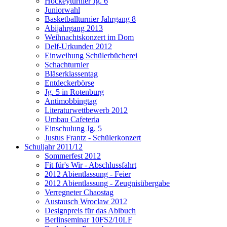
Hockeyturnier Jg. 6
Juniorwahl
Basketballturnier Jahrgang 8
Abijahrgang 2013
Weihnachtskonzert im Dom
Delf-Urkunden 2012
Einweihung Schülerbücherei
Schachturnier
Bläserklassentag
Entdeckerbörse
Jg. 5 in Rotenburg
Antimobbingtag
Literaturwettbewerb 2012
Umbau Cafeteria
Einschulung Jg. 5
Justus Frantz - Schülerkonzert
Schuljahr 2011/12
Sommerfest 2012
Fit für's Wir - Abschlussfahrt
2012 Abientlassung - Feier
2012 Abientlassung - Zeugnisübergabe
Verregneter Chaostag
Austausch Wroclaw 2012
Designpreis für das Abibuch
Berlinseminar 10FS2/10LF