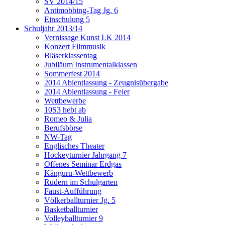
SV 2014/15
Antimobbing-Tag Jg. 6
Einschulung 5
Schuljahr 2013/14
Vernissage Kunst LK 2014
Konzert Filmmusik
Bläserklassentag
Jubiläum Instrumentalklassen
Sommerfest 2014
2014 Abientlassung - Zeugnisübergabe
2014 Abientlassung - Feier
Wettbewerbe
10S3 hebt ab
Romeo & Julia
Berufsbörse
NW-Tag
Englisches Theater
Hockeyturnier Jahrgang 7
Offenes Seminar Erdgas
Känguru-Wettbewerb
Rudern im Schulgarten
Faust-Aufführung
Völkerballturnier Jg. 5
Basketballturnier
Volleyballturnier 9