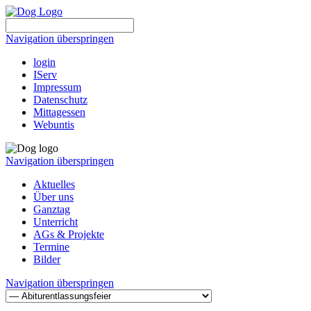
Navigation überspringen
login
IServ
Impressum
Datenschutz
Mittagessen
Webuntis
Navigation überspringen
Aktuelles
Über uns
Ganztag
Unterricht
AGs & Projekte
Termine
Bilder
Navigation überspringen