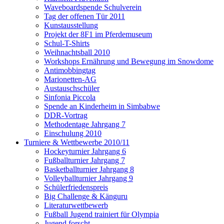
Waveboardspende Schulverein
Tag der offenen Tür 2011
Kunstausstellung
Projekt der 8F1 im Pferdemuseum
Schul-T-Shirts
Weihnachtsball 2010
Workshops Ernährung und Bewegung im Snowdome
Antimobbingtag
Marionetten-AG
Austauschschüler
Sinfonia Piccola
Spende an Kinderheim in Simbabwe
DDR-Vortrag
Methodentage Jahrgang 7
Einschulung 2010
Turniere & Wettbewerbe 2010/11
Hockeyturnier Jahrgang 6
Fußballturnier Jahrgang 7
Basketballturnier Jahrgang 8
Volleyballturnier Jahrgang 9
Schülerfriedenspreis
Big Challenge & Känguru
Literaturwettbewerb
Fußball Jugend trainiert für Olympia
Jugend forscht