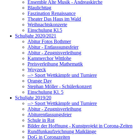
Ensemble Alte Musik - Andreaskirche
Blaulichttag
Faszination Renaissance
Theater Das Haus im Wald
Weihnachtskonzerte
Einschulung Kl.5
Schuljahr 2020/2021
Abitur Fotos Bothmer
Abitur - Entlasssungsfeier
Abitur - Zeugnisverleihung
Kammerchor Wittlohe
Preisverleihung Mathematik
Woyzeck
--> Sport Wettkämpfe und Turniere
Orange Day
Stephan Möller - Schülerkonzert
Einschulung Kl. 5
Schuljahr 2019/20
--> Sport Wettkämpfe und Turniere
Abitur - Zeugnisverleihung
Abiturentlassungsfeier
Schule in Rot
Bilder der Hoffnung - Kunstprojekt in Corona-Zeiten
Rundfunkaufzeichnung Maiklänge
DoG in Coronazeiten