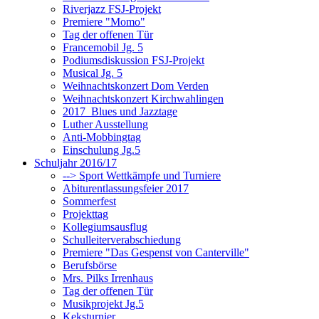
Riverjazz FSJ-Projekt
Premiere "Momo"
Tag der offenen Tür
Francemobil Jg. 5
Podiumsdiskussion FSJ-Projekt
Musical Jg. 5
Weihnachtskonzert Dom Verden
Weihnachtskonzert Kirchwahlingen
2017_Blues und Jazztage
Luther Ausstellung
Anti-Mobbingtag
Einschulung Jg.5
Schuljahr 2016/17
--> Sport Wettkämpfe und Turniere
Abiturentlassungsfeier 2017
Sommerfest
Projekttag
Kollegiumsausflug
Schulleiterverabschiedung
Premiere "Das Gespenst von Canterville"
Berufsbörse
Mrs. Pilks Irrenhaus
Tag der offenen Tür
Musikprojekt Jg.5
Keksturnier