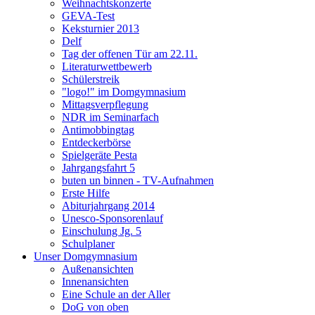
Weihnachtskonzerte
GEVA-Test
Keksturnier 2013
Delf
Tag der offenen Tür am 22.11.
Literaturwettbewerb
Schülerstreik
"logo!" im Domgymnasium
Mittagsverpflegung
NDR im Seminarfach
Antimobbingtag
Entdeckerbörse
Spielgeräte Pesta
Jahrgangsfahrt 5
buten un binnen - TV-Aufnahmen
Erste Hilfe
Abiturjahrgang 2014
Unesco-Sponsorenlauf
Einschulung Jg. 5
Schulplaner
Unser Domgymnasium
Außenansichten
Innenansichten
Eine Schule an der Aller
DoG von oben