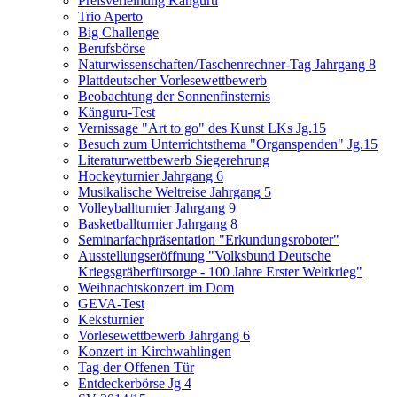
Preisverleihung Känguru
Trio Aperto
Big Challenge
Berufsbörse
Naturwissenschaften/Taschenrechner-Tag Jahrgang 8
Plattdeutscher Vorlesewettbewerb
Beobachtung der Sonnenfinsternis
Känguru-Test
Vernissage "Art to go" des Kunst LKs Jg.15
Besuch zum Unterrichtsthema "Organspenden" Jg.15
Literaturwettbewerb Siegerehrung
Hockeyturnier Jahrgang 6
Musikalische Weltreise Jahrgang 5
Volleyballturnier Jahrgang 9
Basketballturnier Jahrgang 8
Seminarfachpräsentation "Erkundungsroboter"
Ausstellungseröffnung "Volksbund Deutsche
Kriegsgräberfürsorge - 100 Jahre Erster Weltkrieg"
Weihnachtskonzert im Dom
GEVA-Test
Keksturnier
Vorlesewettbewerb Jahrgang 6
Konzert in Kirchwahlingen
Tag der Offenen Tür
Entdeckerbörse Jg 4