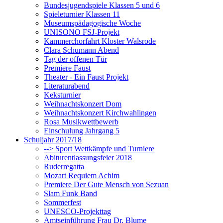
Bundesjugendspiele Klassen 5 und 6
Spieleturnier Klassen 11
Museumspädagogische Woche
UNISONO FSJ-Projekt
Kammerchorfahrt Kloster Walsrode
Clara Schumann Abend
Tag der offenen Tür
Premiere Faust
Theater - Ein Faust Projekt
Literaturabend
Keksturnier
Weihnachtskonzert Dom
Weihnachtskonzert Kirchwahlingen
Rosa Musikwettbewerb
Einschulung Jahrgang 5
Schuljahr 2017/18
--> Sport Wettkämpfe und Turniere
Abiturentlassungsfeier 2018
Ruderregatta
Mozart Requiem Achim
Premiere Der Gute Mensch von Sezuan
Slam Funk Band
Sommerfest
UNESCO-Projekttag
Amtseinführung Frau Dr. Blume