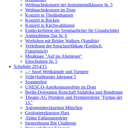
Weihnachtskonzert der Instrumentalklassen Jg. 5
Weihnachtskonzert im Dom
Konzert in Thedinghausen
Konzert in Bücken
Konzert in Kirchwahlingen
Entdeckerbörse der Seminarfächer für Grundschüler
Antimobbing-Tag Jg. 6
Workshop mit Bridge Walkers (Namibia)
Verleihung der Sprachzerfitikate (Englisch,
Französisch)
Musiktage "Auf ins Abenteuer"
Einschulung Jg. 5
Schuljahr 2014/15
--> Sport Wettkämpfe und Turniere
Volleyballturnier Jahrgang 5
Sommerfest
UNESCO-Anerkennungsfeier im Dom
Berlin-Delegation Botschaft Südafrika und Bundestag
Theater-AG Premiere und Premierenfeier "Freitag der
13."
Astronomieexkursion München
Geologieexkursion Harz
Abitur Entlassungsfeier
Siegerehrung Big Challenge