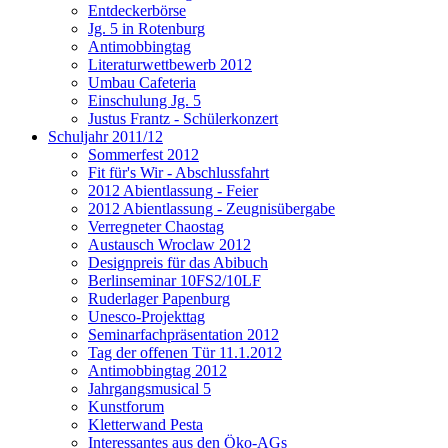
Entdeckerbörse
Jg. 5 in Rotenburg
Antimobbingtag
Literaturwettbewerb 2012
Umbau Cafeteria
Einschulung Jg. 5
Justus Frantz - Schülerkonzert
Schuljahr 2011/12
Sommerfest 2012
Fit für's Wir - Abschlussfahrt
2012 Abientlassung - Feier
2012 Abientlassung - Zeugnisübergabe
Verregneter Chaostag
Austausch Wroclaw 2012
Designpreis für das Abibuch
Berlinseminar 10FS2/10LF
Ruderlager Papenburg
Unesco-Projekttag
Seminarfachpräsentation 2012
Tag der offenen Tür 11.1.2012
Antimobbingtag 2012
Jahrgangsmusical 5
Kunstforum
Kletterwand Pesta
Interessantes aus den Öko-AGs