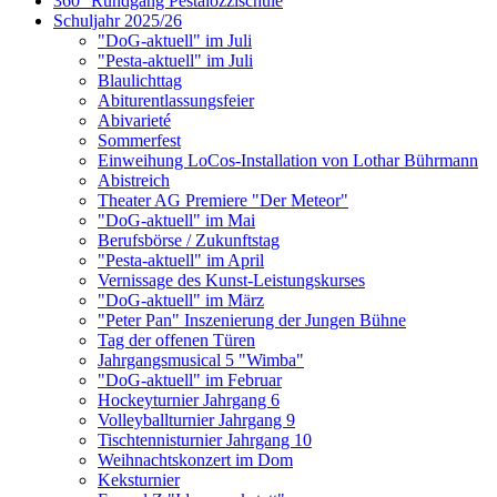
360° Rundgang Pestalozzischule
Schuljahr 2025/26
"DoG-aktuell" im Juli
"Pesta-aktuell" im Juli
Blaulichttag
Abiturentlassungsfeier
Abivarieté
Sommerfest
Einweihung LoCos-Installation von Lothar Bührmann
Abistreich
Theater AG Premiere "Der Meteor"
"DoG-aktuell" im Mai
Berufsbörse / Zukunftstag
"Pesta-aktuell" im April
Vernissage des Kunst-Leistungskurses
"DoG-aktuell" im März
"Peter Pan" Inszenierung der Jungen Bühne
Tag der offenen Türen
Jahrgangsmusical 5 "Wimba"
"DoG-aktuell" im Februar
Hockeyturnier Jahrgang 6
Volleyballturnier Jahrgang 9
Tischtennisturnier Jahrgang 10
Weihnachtskonzert im Dom
Keksturnier