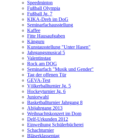
Speedminton
Fußball Olympia
Fußball Jg. 7
KIKA-Dreh im DoG
Seminarfachausstellung
Kaffee
Fitte Hausaufgaben
Känguru
Kunstausstellung "Unter Hasen"
Jahrgangsmusical 5
Valentinstag
Rock am DOG
Seminarfach "Musik und Gender"
Tag der offenen Tür
GEVA-Test
Völkerballturnier Jg. 5
Hockeyturnier Jg. 6
Juniorwahl
Basketballturnier Jahrgang 8
Abijahrgang 2013
Weihnachtskonzert im Dom
Delf-Urkunden 2012
Einweihung Schülerbücherei
Schachturnier
Bläserklassentag