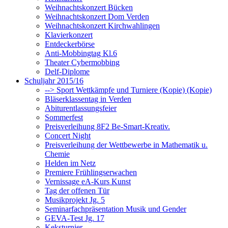
Weihnachtskonzert Bücken
Weihnachtskonzert Dom Verden
Weihnachtskonzert Kirchwahlingen
Klavierkonzert
Entdeckerbörse
Anti-Mobbingtag Kl.6
Theater Cybermobbing
Delf-Diplome
Schuljahr 2015/16
--> Sport Wettkämpfe und Turniere (Kopie) (Kopie)
Bläserklassentag in Verden
Abiturentlassungsfeier
Sommerfest
Preisverleihung 8F2 Be-Smart-Kreativ.
Concert Night
Preisverleihung der Wettbewerbe in Mathematik u.
Chemie
Helden im Netz
Premiere Frühlingserwachen
Vernissage eA-Kurs Kunst
Tag der offenen Tür
Musikprojekt Jg. 5
Seminarfachpräsentation Musik und Gender
GEVA-Test Jg. 17
Keksturnier