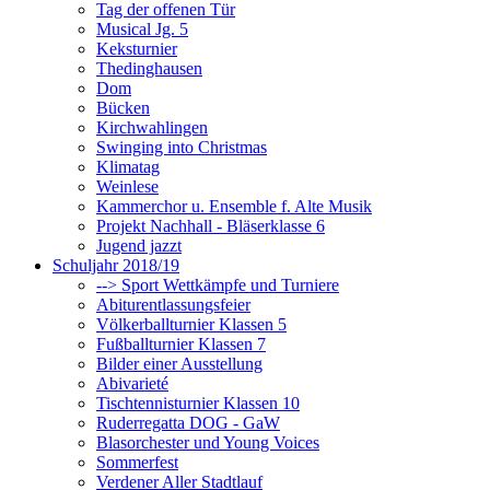
Tag der offenen Tür
Musical Jg. 5
Keksturnier
Thedinghausen
Dom
Bücken
Kirchwahlingen
Swinging into Christmas
Klimatag
Weinlese
Kammerchor u. Ensemble f. Alte Musik
Projekt Nachhall - Bläserklasse 6
Jugend jazzt
Schuljahr 2018/19
--> Sport Wettkämpfe und Turniere
Abiturentlassungsfeier
Völkerballturnier Klassen 5
Fußballturnier Klassen 7
Bilder einer Ausstellung
Abivarieté
Tischtennisturnier Klassen 10
Ruderregatta DOG - GaW
Blasorchester und Young Voices
Sommerfest
Verdener Aller Stadtlauf