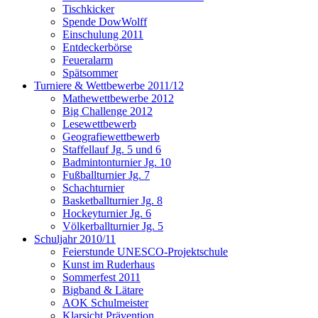
Tischkicker
Spende DowWolff
Einschulung 2011
Entdeckerbörse
Feueralarm
Spätsommer
Turniere & Wettbewerbe 2011/12
Mathewettbewerbe 2012
Big Challenge 2012
Lesewettbewerb
Geografiewettbewerb
Staffellauf Jg. 5 und 6
Badmintonturnier Jg. 10
Fußballturnier Jg. 7
Schachturnier
Basketballturnier Jg. 8
Hockeyturnier Jg. 6
Völkerballturnier Jg. 5
Schuljahr 2010/11
Feierstunde UNESCO-Projektschule
Kunst im Ruderhaus
Sommerfest 2011
Bigband & Lätare
AOK Schulmeister
Klarsicht Prävention