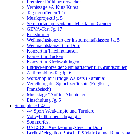
Premiere Frühlingserwachen
Vernissage eA-Kurs Kunst
Tag der offenen Tür
Musikprojekt Jg. 5
Seminarfachpräsentation Musik und Gender
GEVA-Test Jg. 17
Keksturnier
Weihnachtskonzert der Instrumentalklassen Jg. 5
Weihnachtskonzert im Dom
Konzert in Thedinghausen
Konzert in Bücken
Konzert in Kirchwahlingen
Entdeckerbörse der Seminarfächer für Grundschüler
Antimobbing-Tag Jg. 6
Workshop mit Bridge Walkers (Namibia)
Verleihung der Sprachzerfitikate (Englisch,
Französisch)
Musiktage "Auf ins Abenteuer"
Einschulung Jg. 5
Schuljahr 2014/15
--> Sport Wettkämpfe und Turniere
Volleyballturnier Jahrgang 5
Sommerfest
UNESCO-Anerkennungsfeier im Dom
Berlin-Delegation Botschaft Südafrika und Bundestag