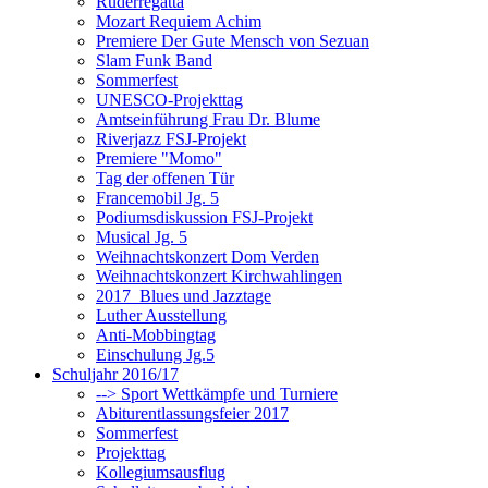
Ruderregatta
Mozart Requiem Achim
Premiere Der Gute Mensch von Sezuan
Slam Funk Band
Sommerfest
UNESCO-Projekttag
Amtseinführung Frau Dr. Blume
Riverjazz FSJ-Projekt
Premiere "Momo"
Tag der offenen Tür
Francemobil Jg. 5
Podiumsdiskussion FSJ-Projekt
Musical Jg. 5
Weihnachtskonzert Dom Verden
Weihnachtskonzert Kirchwahlingen
2017_Blues und Jazztage
Luther Ausstellung
Anti-Mobbingtag
Einschulung Jg.5
Schuljahr 2016/17
--> Sport Wettkämpfe und Turniere
Abiturentlassungsfeier 2017
Sommerfest
Projekttag
Kollegiumsausflug