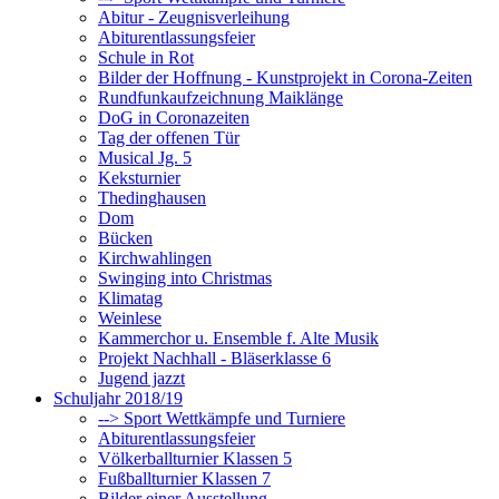
Abitur - Zeugnisverleihung
Abiturentlassungsfeier
Schule in Rot
Bilder der Hoffnung - Kunstprojekt in Corona-Zeiten
Rundfunkaufzeichnung Maiklänge
DoG in Coronazeiten
Tag der offenen Tür
Musical Jg. 5
Keksturnier
Thedinghausen
Dom
Bücken
Kirchwahlingen
Swinging into Christmas
Klimatag
Weinlese
Kammerchor u. Ensemble f. Alte Musik
Projekt Nachhall - Bläserklasse 6
Jugend jazzt
Schuljahr 2018/19
--> Sport Wettkämpfe und Turniere
Abiturentlassungsfeier
Völkerballturnier Klassen 5
Fußballturnier Klassen 7
Bilder einer Ausstellung