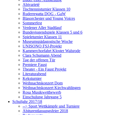
Abivarieté
Tischtennisturnier Klassen 10
Ruderregatta DOG - GaW
Blasorchester und Young Voices
Sommerfest
Verdener Aller Stadtlauf
Bundesjugendspiele Klassen 5 und 6
Spieleturnier Klassen 11
Museumspädagogische Woche
UNISONO FSJ-Projekt
Kammerchorfahrt Kloster Walsrode
Clara Schumann Abend
Tag der offenen Tür
Premiere Faust
Theater - Ein Faust Projekt
Literaturabend
Keksturnier
Weihnachtskonzert Dom
Weihnachtskonzert Kirchwahlingen
Rosa Musikwettbewerb
Einschulung Jahrgang 5
Schuljahr 2017/18
--> Sport Wettkämpfe und Turniere
Abiturentlassungsfeier 2018