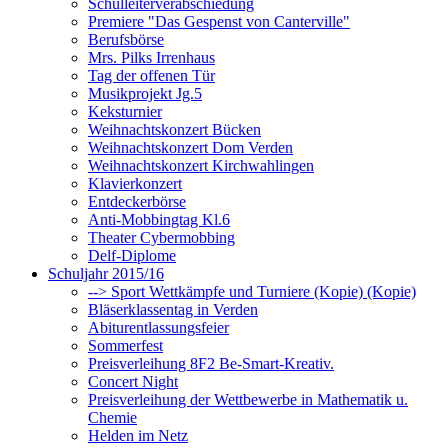
Schulleiterverabschiedung
Premiere "Das Gespenst von Canterville"
Berufsbörse
Mrs. Pilks Irrenhaus
Tag der offenen Tür
Musikprojekt Jg.5
Keksturnier
Weihnachtskonzert Bücken
Weihnachtskonzert Dom Verden
Weihnachtskonzert Kirchwahlingen
Klavierkonzert
Entdeckerbörse
Anti-Mobbingtag Kl.6
Theater Cybermobbing
Delf-Diplome
Schuljahr 2015/16
--> Sport Wettkämpfe und Turniere (Kopie) (Kopie)
Bläserklassentag in Verden
Abiturentlassungsfeier
Sommerfest
Preisverleihung 8F2 Be-Smart-Kreativ.
Concert Night
Preisverleihung der Wettbewerbe in Mathematik u.
Chemie
Helden im Netz