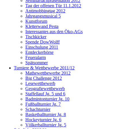
Seminarfachpräsentation 2012
Tag der offenen Tür 11.1.2012
Antimobbingtag 2012
Jahrgangsmusical 5
Kunstforum
Kletterwand Pesta
Interessantes aus den Öko-AGs
Tischkicker
Spende DowWolff
Einschulung 2011
Entdeckerbörse
Feueralarm
Spätsommer
Turniere & Wettbewerbe 2011/12
Mathewettbewerbe 2012
Big Challenge 2012
Lesewettbewerb
Geografiewettbewerb
Staffellauf Jg. 5 und 6
Badmintonturnier Jg. 10
Fußballturnier Jg. 7
Schachturnier
Basketballturnier Jg. 8
Hockeyturnier Jg. 6
Völkerballturnier Jg. 5