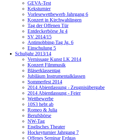
GEVA-Test
Keksturnier
Vorlesewettbewerb Jahrgang 6
Konzert in Kirchwahlingen
Tag der Offenen Tür
Entdeckerbörse Jg 4
SV 2014/15
Antimobbing-Tag Jg. 6
Einschulung 5
Schuljahr 2013/14
Vernissage Kunst LK 2014
Konzert Filmmusik
Bläserklassentag
Jubiläum Instrumentalklassen
Sommerfest 2014
2014 Abientlassung - Zeugnisübergabe
2014 Abientlassung - Feier
Wettbewerbe
10S3 hebt ab
Romeo & Julia
Berufsbörse
NW-Tag
Englisches Theater
Hockeyturnier Jahrgang 7
Offenes Seminar Erdgas