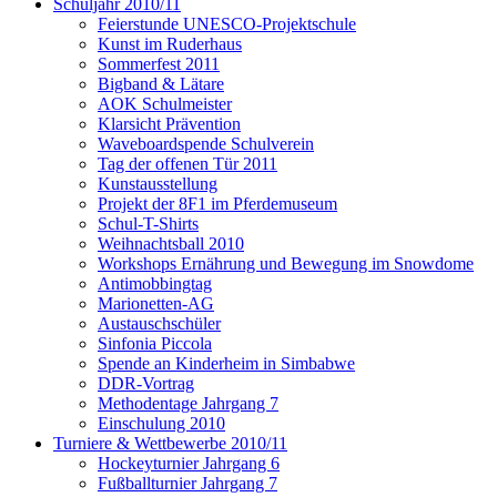
Schuljahr 2010/11
Feierstunde UNESCO-Projektschule
Kunst im Ruderhaus
Sommerfest 2011
Bigband & Lätare
AOK Schulmeister
Klarsicht Prävention
Waveboardspende Schulverein
Tag der offenen Tür 2011
Kunstausstellung
Projekt der 8F1 im Pferdemuseum
Schul-T-Shirts
Weihnachtsball 2010
Workshops Ernährung und Bewegung im Snowdome
Antimobbingtag
Marionetten-AG
Austauschschüler
Sinfonia Piccola
Spende an Kinderheim in Simbabwe
DDR-Vortrag
Methodentage Jahrgang 7
Einschulung 2010
Turniere & Wettbewerbe 2010/11
Hockeyturnier Jahrgang 6
Fußballturnier Jahrgang 7