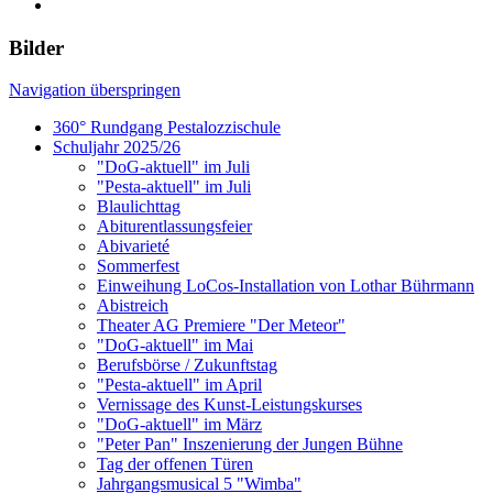
Bilder
Navigation überspringen
360° Rundgang Pestalozzischule
Schuljahr 2025/26
"DoG-aktuell" im Juli
"Pesta-aktuell" im Juli
Blaulichttag
Abiturentlassungsfeier
Abivarieté
Sommerfest
Einweihung LoCos-Installation von Lothar Bührmann
Abistreich
Theater AG Premiere "Der Meteor"
"DoG-aktuell" im Mai
Berufsbörse / Zukunftstag
"Pesta-aktuell" im April
Vernissage des Kunst-Leistungskurses
"DoG-aktuell" im März
"Peter Pan" Inszenierung der Jungen Bühne
Tag der offenen Türen
Jahrgangsmusical 5 "Wimba"