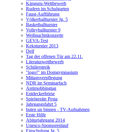
Känguru-Wettbewerb
Rudern im Schulgarten
Faust-Aufführung
Völkerballturnier Jg. 5
Basketballturnier
Volleyballturnier 9
Weihnachtskonzerte
GEVA-Test
Keksturnier 2013
Delf
Tag der offenen Tür am 22.11.
Literaturwettbewerb
Schülerstreik
"logo!" im Domgymnasium
Mittagsverpflegung
NDR im Seminarfach
Antimobbingtag
Entdeckerbörse
Spielgeräte Pesta
Jahrgangsfahrt 5
buten un binnen - TV-Aufnahmen
Erste Hilfe
Abiturjahrgang 2014
Unesco-Sponsorenlauf
Einschulung Jg. 5