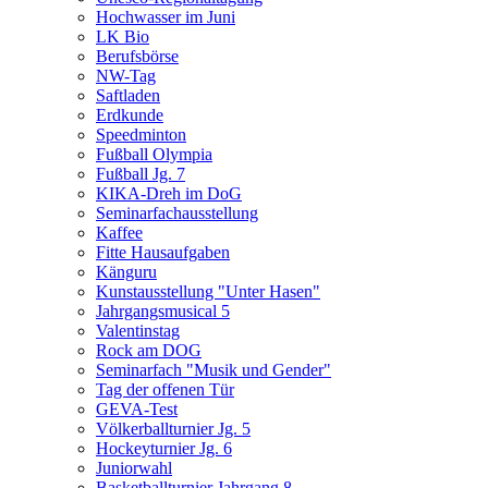
Hochwasser im Juni
LK Bio
Berufsbörse
NW-Tag
Saftladen
Erdkunde
Speedminton
Fußball Olympia
Fußball Jg. 7
KIKA-Dreh im DoG
Seminarfachausstellung
Kaffee
Fitte Hausaufgaben
Känguru
Kunstausstellung "Unter Hasen"
Jahrgangsmusical 5
Valentinstag
Rock am DOG
Seminarfach "Musik und Gender"
Tag der offenen Tür
GEVA-Test
Völkerballturnier Jg. 5
Hockeyturnier Jg. 6
Juniorwahl
Basketballturnier Jahrgang 8