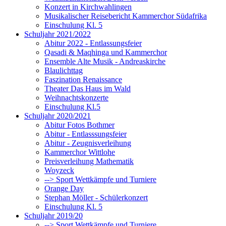
Konzert in Kirchwahlingen
Musikalischer Reisebericht Kammerchor Südafrika
Einschulung Kl. 5
Schuljahr 2021/2022
Abitur 2022 - Entlassungsfeier
Qasadi & Maqhinga und Kammerchor
Ensemble Alte Musik - Andreaskirche
Blaulichttag
Faszination Renaissance
Theater Das Haus im Wald
Weihnachtskonzerte
Einschulung Kl.5
Schuljahr 2020/2021
Abitur Fotos Bothmer
Abitur - Entlasssungsfeier
Abitur - Zeugnisverleihung
Kammerchor Wittlohe
Preisverleihung Mathematik
Woyzeck
--> Sport Wettkämpfe und Turniere
Orange Day
Stephan Möller - Schülerkonzert
Einschulung Kl. 5
Schuljahr 2019/20
--> Sport Wettkämpfe und Turniere