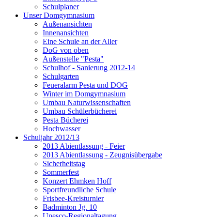
Schulplaner
Unser Domgymnasium
Außenansichten
Innenansichten
Eine Schule an der Aller
DoG von oben
Außenstelle "Pesta"
Schulhof - Sanierung 2012-14
Schulgarten
Feueralarm Pesta und DOG
Winter im Domgymnasium
Umbau Naturwissenschaften
Umbau Schülerbücherei
Pesta Bücherei
Hochwasser
Schuljahr 2012/13
2013 Abientlassung - Feier
2013 Abientlassung - Zeugnisübergabe
Sicherheitstag
Sommerfest
Konzert Ehmken Hoff
Sportfreundliche Schule
Frisbee-Kreisturnier
Badminton Jg. 10
Unesco-Regionaltagung