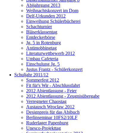
Abijahrgang 2013
Weihnachtskonzert im Dom
Delf-Urkunden 2012
Einweihung Schülerbücherei
Schachturnier
Bläserklassentag
Entdeckerbörse
Jg. 5 in Rotenburg
Antimobbingtag
Literaturwettbewerb 2012
Umbau Cafeteria
Einschulung Jg. 5
Justus Frantz - Schülerkonzert
Schuljahr 2011/12
Sommerfest 2012
Fit für's Wir - Abschlussfahrt
2012 Abientlassung - Feier
2012 Abientlassung - Zeugnisübergabe
Verregneter Chaostag
Austausch Wroclaw 2012
Designpreis für das Abibuch
Berlinseminar 10FS2/10LF
Ruderlager Papenburg
Unesco-Projekttag