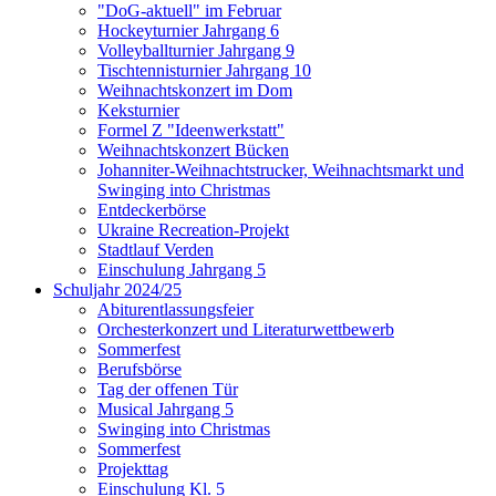
"DoG-aktuell" im Februar
Hockeyturnier Jahrgang 6
Volleyballturnier Jahrgang 9
Tischtennisturnier Jahrgang 10
Weihnachtskonzert im Dom
Keksturnier
Formel Z "Ideenwerkstatt"
Weihnachtskonzert Bücken
Johanniter-Weihnachtstrucker, Weihnachtsmarkt und
Swinging into Christmas
Entdeckerbörse
Ukraine Recreation-Projekt
Stadtlauf Verden
Einschulung Jahrgang 5
Schuljahr 2024/25
Abiturentlassungsfeier
Orchesterkonzert und Literaturwettbewerb
Sommerfest
Berufsbörse
Tag der offenen Tür
Musical Jahrgang 5
Swinging into Christmas
Sommerfest
Projekttag
Einschulung Kl. 5