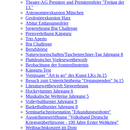
Theater-AG Premiere und Premierenfeier "Freitag der
13."
Astronomieexkursion München
Geologieexkursion Harz
Abitur Entlassungsfeier
Siegerehrung Big Challenge
Preisverleihung Känguru
Trio Aperto
Big Challenge
Berufsbörse
Naturwissenschaften/Taschenrechner-Tag Jahrgang 8
Plattdeutscher Vorlesewettbewerb
Beobachtung der Sonnenfinsternis
Känguru-Test
Vernissage "Art to go" des Kunst LKs Jg.15
Besuch zum Unterrichtsthema "Organspenden" Jg.15
Literaturwettbewerb Siegerehrung
Hockeyturnier Jahrgang 6
Musikalische Weltreise Jahrgang 5
Volleyballturnier Jahrgang 9
Basketballturnier Jahrgang 8
Seminarfachpräsentation "Erkundungsroboter"
Ausstellungseröffnung "Volksbund Deutsche
Kriegsgräberfürsorge - 100 Jahre Erster Weltkrieg"
Weihnachtskonzert im Dom