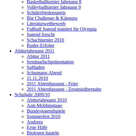
Basketballturnier Jahrgang 8
Volleyballturnier Jahrgang 9
Schülerfriedenspreis
Big Challenge & Känguru
Literaturwettbewerb
Fußball Jugend trainiert für Olympia
Jugend forscht
Schachturnier 2010
Ruder-Erfolge
Abiturjahrgang 2011
Abitur 2011
Seminarfachpräsentation
Saftladen
Schumann-Abend
11.11.2010
2011 Abientlassung - Feier
2011 Abientlassung - Zeugnisübergabe
Schuljahr 2009/10
Abiturjahrgang 2010
Anti-Mobbingtage
Bundesjugendspiele
Sommerfest 2010
Andorra
Erste Hilfe
Biologen basteln