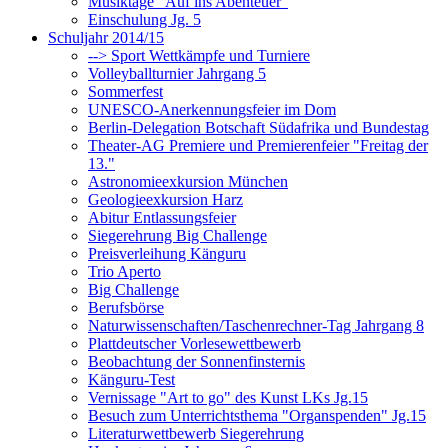
Musiktage "Auf ins Abenteuer"
Einschulung Jg. 5
Schuljahr 2014/15
--> Sport Wettkämpfe und Turniere
Volleyballturnier Jahrgang 5
Sommerfest
UNESCO-Anerkennungsfeier im Dom
Berlin-Delegation Botschaft Südafrika und Bundestag
Theater-AG Premiere und Premierenfeier "Freitag der
13."
Astronomieexkursion München
Geologieexkursion Harz
Abitur Entlassungsfeier
Siegerehrung Big Challenge
Preisverleihung Känguru
Trio Aperto
Big Challenge
Berufsbörse
Naturwissenschaften/Taschenrechner-Tag Jahrgang 8
Plattdeutscher Vorlesewettbewerb
Beobachtung der Sonnenfinsternis
Känguru-Test
Vernissage "Art to go" des Kunst LKs Jg.15
Besuch zum Unterrichtsthema "Organspenden" Jg.15
Literaturwettbewerb Siegerehrung