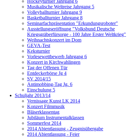
Hockeyturnier Jahrgang 6
Musikalische Weltreise Jahrgang 5
Volleyballturnier Jahrgang 9
Basketballturnier Jahrgang 8
Seminarfachpräsentation "Erkundungsroboter"
Ausstellungseröffnung "Volksbund Deutsche
Kriegsgräberfürsorge - 100 Jahre Erster Weltkrieg"
Weihnachtskonzert im Dom
GEVA-Test
Keksturnier
Vorlesewettbewerb Jahrgang 6
Konzert in Kirchwahlingen
Tag der Offenen Tür
Entdeckerbörse Jg 4
SV 2014/15
Antimobbing-Tag Jg. 6
Einschulung 5
Schuljahr 2013/14
Vernissage Kunst LK 2014
Konzert Filmmusik
Bläserklassentag
Jubiläum Instrumentalklassen
Sommerfest 2014
2014 Abientlassung - Zeugnisübergabe
2014 Abientlassung - Feier