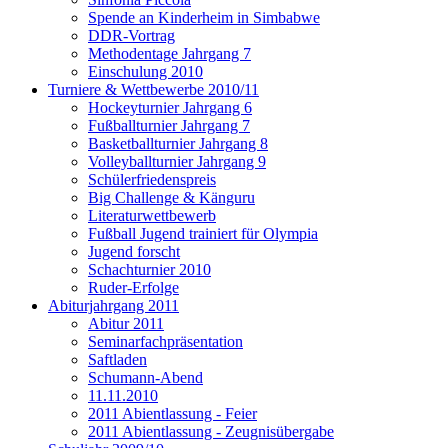
Spende an Kinderheim in Simbabwe
DDR-Vortrag
Methodentage Jahrgang 7
Einschulung 2010
Turniere & Wettbewerbe 2010/11
Hockeyturnier Jahrgang 6
Fußballturnier Jahrgang 7
Basketballturnier Jahrgang 8
Volleyballturnier Jahrgang 9
Schülerfriedenspreis
Big Challenge & Känguru
Literaturwettbewerb
Fußball Jugend trainiert für Olympia
Jugend forscht
Schachturnier 2010
Ruder-Erfolge
Abiturjahrgang 2011
Abitur 2011
Seminarfachpräsentation
Saftladen
Schumann-Abend
11.11.2010
2011 Abientlassung - Feier
2011 Abientlassung - Zeugnisübergabe