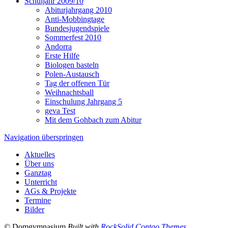
Schuljahr 2009/10
Abiturjahrgang 2010
Anti-Mobbingtage
Bundesjugendspiele
Sommerfest 2010
Andorra
Erste Hilfe
Biologen basteln
Polen-Austausch
Tag der offenen Tür
Weihnachtsball
Einschulung Jahrgang 5
geva Test
Mit dem Gohbach zum Abitur
Navigation überspringen
Aktuelles
Über uns
Ganztag
Unterricht
AGs & Projekte
Termine
Bilder
© Domgymnasium
Built with
RockSolid Contao Themes