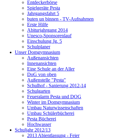
Entdeckerbörse
Spielgeräte Pesta
Jahrgangsfahrt 5
buten un binnen - TV-Aufnahmen
Erste Hilfe
Abiturjahrgang 2014
Unesco-Sponsorenlauf
Einschulung Jg. 5
Schulplaner
Unser Domgymnasium
Außenansichten
Innenansichten
Eine Schule an der Aller
DoG von oben
Außenstelle "Pesta"
Schulhof - Sanierung 2012-14
Schulgarten
Feueralarm Pesta und DOG
Winter im Domgymnasium
Umbau Naturwissenschaften
Umbau Schülerbücherei
Pesta Bücherei
Hochwasser
Schuljahr 2012/13
2013 Abientlassung - Feier