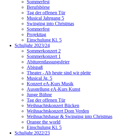
Sommerfest
Berufsbörse
Tag der offenen Tür
Musical Jahrgang 5
Swinging into Christmas
Sommerfest
Projekttag
Einschulung Kl. 5
Schuljahr 2023/24
Sommerkonzert 2
Sommerkonzert 1
Abiturentlassungsfeier
Abispaß
Theater - Ab heute sind wir pleite
Musical Jg. 5
Konzert eA-Kurs Musik
Ausstellung eA-Kurs Kunst
Junge Bühne
Tag der offenen Tür
Weihnachtskonzert Bücken
Weihnachtskonzert Dom Verden
Weihnachtsbasar & Swinging into Christmas
Orange the world
Einschulung Kl. 5
Schuljahr 2022/23