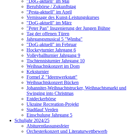
"DoG-aktuell" im Mai
Berufsbörse / Zukunftstag
"Pesta-aktuell" im April
Vernissage des Kunst-Leistungskurses
"DoG-aktuell" im März
"Peter Pan" Inszenierung der Jungen Bühne
Tag der offenen Türen
Jahrgangsmusical 5 "Wimba"
"DoG-aktuell" im Februar
Hockeyturnier Jahrgang 6
Volleyballturnier Jahrgang 9
Tischtennisturnier Jahrgang 10
Weihnachtskonzert im Dom
Keksturnier
Formel Z "Ideenwerkstatt"
Weihnachtskonzert Bücken
Johanniter-Weihnachtstrucker, Weihnachtsmarkt und
Swinging into Christmas
Entdeckerbörse
Ukraine Recreation-Projekt
Stadtlauf Verden
Einschulung Jahrgang 5
Schuljahr 2024/25
Abiturentlassungsfeier
Orchesterkonzert und Literaturwettbewerb