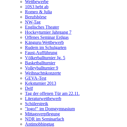
Wettbewerbe
10S3 hebt ab
Romeo & Julia
Berufsbörse
NW-Tag
Englisches Theater
Hockeyturnier Jahrgang 7
Offenes Seminar Erdgas
Känguru-Wettbewerb
Rudern im Schulgarten
Faust-Aufführung
Völkerballturnier Jg. 5
Basketballturnier
Volleyballturnier 9
Weihnachtskonzerte
GEVA-Test
Keksturnier 2013
Delf
Tag der offenen Tür am 22.11.
Literaturwettbewerb
Schülerstreik
"logo!" im Domgymnasium
Mittagsverpflegung
NDR im Seminarfach
Antimobbingtag