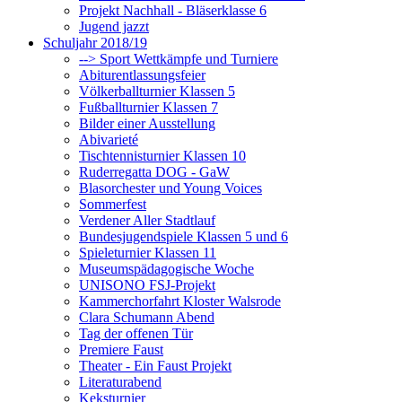
Projekt Nachhall - Bläserklasse 6
Jugend jazzt
Schuljahr 2018/19
--> Sport Wettkämpfe und Turniere
Abiturentlassungsfeier
Völkerballturnier Klassen 5
Fußballturnier Klassen 7
Bilder einer Ausstellung
Abivarieté
Tischtennisturnier Klassen 10
Ruderregatta DOG - GaW
Blasorchester und Young Voices
Sommerfest
Verdener Aller Stadtlauf
Bundesjugendspiele Klassen 5 und 6
Spieleturnier Klassen 11
Museumspädagogische Woche
UNISONO FSJ-Projekt
Kammerchorfahrt Kloster Walsrode
Clara Schumann Abend
Tag der offenen Tür
Premiere Faust
Theater - Ein Faust Projekt
Literaturabend
Keksturnier