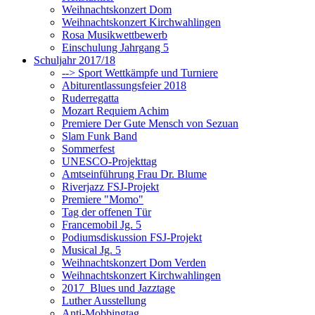
Weihnachtskonzert Dom
Weihnachtskonzert Kirchwahlingen
Rosa Musikwettbewerb
Einschulung Jahrgang 5
Schuljahr 2017/18
--> Sport Wettkämpfe und Turniere
Abiturentlassungsfeier 2018
Ruderregatta
Mozart Requiem Achim
Premiere Der Gute Mensch von Sezuan
Slam Funk Band
Sommerfest
UNESCO-Projekttag
Amtseinführung Frau Dr. Blume
Riverjazz FSJ-Projekt
Premiere "Momo"
Tag der offenen Tür
Francemobil Jg. 5
Podiumsdiskussion FSJ-Projekt
Musical Jg. 5
Weihnachtskonzert Dom Verden
Weihnachtskonzert Kirchwahlingen
2017_Blues und Jazztage
Luther Ausstellung
Anti-Mobbingtag