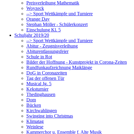
Preisverleihung Mathematik
Woyzeck
--> Sport Wettkämpfe und Turniere
Orange Day
Stephan Möller - Schülerkonzert
Einschulung Kl. 5
Schuljahr 2019/20
--> Sport Wettkämpfe und Turniere
Abitur - Zeugnisverleihung
Abiturentlassungsfeier
Schule in Rot
Bilder der Hoffnung - Kunstprojekt in Corona-Zeiten
Rundfunkaufzeichnung Maiklänge
DoG in Coronazeiten
Tag der offenen Tür
Musical Jg. 5
Keksturnier
Thedinghausen
Dom
Bücken
Kirchwahlingen
Swinging into Christmas
Klimatag
Weinlese
Kammerchor u. Ensemble f. Alte Musik