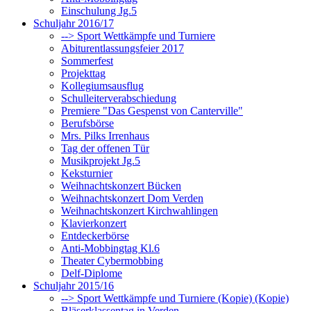
Einschulung Jg.5
Schuljahr 2016/17
--> Sport Wettkämpfe und Turniere
Abiturentlassungsfeier 2017
Sommerfest
Projekttag
Kollegiumsausflug
Schulleiterverabschiedung
Premiere "Das Gespenst von Canterville"
Berufsbörse
Mrs. Pilks Irrenhaus
Tag der offenen Tür
Musikprojekt Jg.5
Keksturnier
Weihnachtskonzert Bücken
Weihnachtskonzert Dom Verden
Weihnachtskonzert Kirchwahlingen
Klavierkonzert
Entdeckerbörse
Anti-Mobbingtag Kl.6
Theater Cybermobbing
Delf-Diplome
Schuljahr 2015/16
--> Sport Wettkämpfe und Turniere (Kopie) (Kopie)
Bläserklassentag in Verden