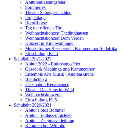
Abiturentlassungsfeier
Sommerfest
Theater Schulgeschichten
Projekttage
Berufsbörse
Tag der offenen Tür
Weihnachtskonzert Thedinghausen
Weihnachtskonzert Dom Verden
Konzert in Kirchwahlingen
Musikalischer Reisebericht Kammerchor Südafrika
Einschulung Kl. 5
Schuljahr 2021/2022
Abitur 2022 - Entlassungsfeier
Qasadi & Maqhinga und Kammerchor
Ensemble Alte Musik - Andreaskirche
Blaulichttag
Faszination Renaissance
Theater Das Haus im Wald
Weihnachtskonzerte
Einschulung Kl.5
Schuljahr 2020/2021
Abitur Fotos Bothmer
Abitur - Entlasssungsfeier
Abitur - Zeugnisverleihung
Kammerchor Wittlohe