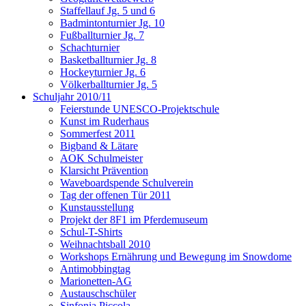
Staffellauf Jg. 5 und 6
Badmintonturnier Jg. 10
Fußballturnier Jg. 7
Schachturnier
Basketballturnier Jg. 8
Hockeyturnier Jg. 6
Völkerballturnier Jg. 5
Schuljahr 2010/11
Feierstunde UNESCO-Projektschule
Kunst im Ruderhaus
Sommerfest 2011
Bigband & Lätare
AOK Schulmeister
Klarsicht Prävention
Waveboardspende Schulverein
Tag der offenen Tür 2011
Kunstausstellung
Projekt der 8F1 im Pferdemuseum
Schul-T-Shirts
Weihnachtsball 2010
Workshops Ernährung und Bewegung im Snowdome
Antimobbingtag
Marionetten-AG
Austauschschüler
Sinfonia Piccola