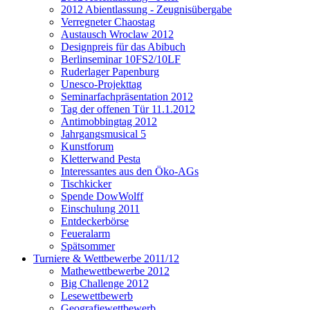
2012 Abientlassung - Zeugnisübergabe
Verregneter Chaostag
Austausch Wroclaw 2012
Designpreis für das Abibuch
Berlinseminar 10FS2/10LF
Ruderlager Papenburg
Unesco-Projekttag
Seminarfachpräsentation 2012
Tag der offenen Tür 11.1.2012
Antimobbingtag 2012
Jahrgangsmusical 5
Kunstforum
Kletterwand Pesta
Interessantes aus den Öko-AGs
Tischkicker
Spende DowWolff
Einschulung 2011
Entdeckerbörse
Feueralarm
Spätsommer
Turniere & Wettbewerbe 2011/12
Mathewettbewerbe 2012
Big Challenge 2012
Lesewettbewerb
Geografiewettbewerb