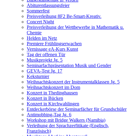
Abiturentlassungsfeier
Sommerfest
Preisverleihung 8F2 Be-Smart-Kreativ.
Concert Night
Preisverleihung der Wettbewerbe in Mathematik u.
Chemie
Helden im Netz
Premiere Frühlingserwachen
Vernissage eA-Kurs Kunst
Tag der offenen Tür
Musikprojekt Jg. 5
Seminarfachpräsentation Musik und Gender
GEVA-Test Jg. 17
Keksturnier
Weihnachtskonzert der Instrumentalklassen Jg. 5
Weihnachtskonzert im Dom
Konzert in Thedinghausen
Konzert in Bücken
Konzert in Kirchwahlingen
Entdeckerbörse der Seminarfächer für Grundschüler
Antimobbing-Tag Jg. 6
Workshop mit Bridge Walkers (Namibia)
Verleihung der Sprachzerfitikate (Englisch,
Französisch)