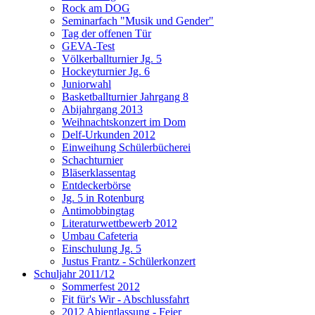
Rock am DOG
Seminarfach "Musik und Gender"
Tag der offenen Tür
GEVA-Test
Völkerballturnier Jg. 5
Hockeyturnier Jg. 6
Juniorwahl
Basketballturnier Jahrgang 8
Abijahrgang 2013
Weihnachtskonzert im Dom
Delf-Urkunden 2012
Einweihung Schülerbücherei
Schachturnier
Bläserklassentag
Entdeckerbörse
Jg. 5 in Rotenburg
Antimobbingtag
Literaturwettbewerb 2012
Umbau Cafeteria
Einschulung Jg. 5
Justus Frantz - Schülerkonzert
Schuljahr 2011/12
Sommerfest 2012
Fit für's Wir - Abschlussfahrt
2012 Abientlassung - Feier