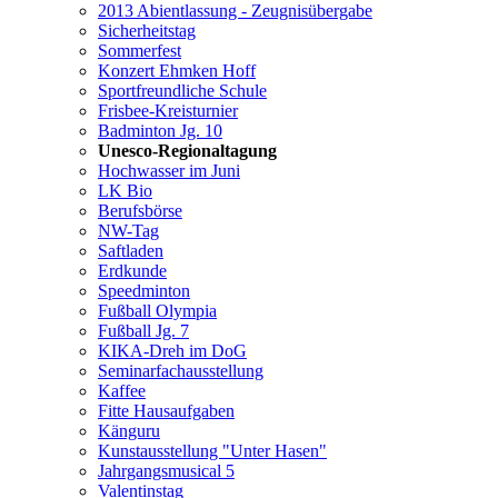
2013 Abientlassung - Zeugnisübergabe
Sicherheitstag
Sommerfest
Konzert Ehmken Hoff
Sportfreundliche Schule
Frisbee-Kreisturnier
Badminton Jg. 10
Unesco-Regionaltagung
Hochwasser im Juni
LK Bio
Berufsbörse
NW-Tag
Saftladen
Erdkunde
Speedminton
Fußball Olympia
Fußball Jg. 7
KIKA-Dreh im DoG
Seminarfachausstellung
Kaffee
Fitte Hausaufgaben
Känguru
Kunstausstellung "Unter Hasen"
Jahrgangsmusical 5
Valentinstag