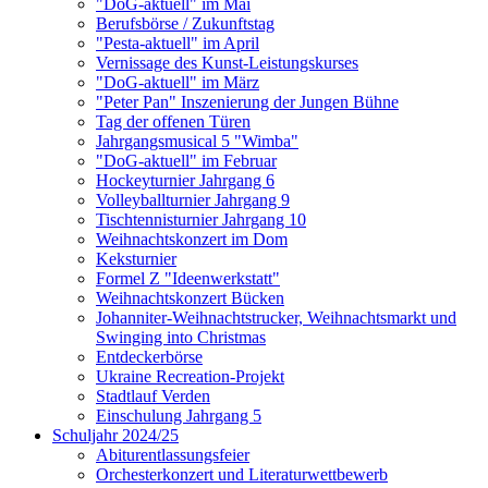
"DoG-aktuell" im Mai
Berufsbörse / Zukunftstag
"Pesta-aktuell" im April
Vernissage des Kunst-Leistungskurses
"DoG-aktuell" im März
"Peter Pan" Inszenierung der Jungen Bühne
Tag der offenen Türen
Jahrgangsmusical 5 "Wimba"
"DoG-aktuell" im Februar
Hockeyturnier Jahrgang 6
Volleyballturnier Jahrgang 9
Tischtennisturnier Jahrgang 10
Weihnachtskonzert im Dom
Keksturnier
Formel Z "Ideenwerkstatt"
Weihnachtskonzert Bücken
Johanniter-Weihnachtstrucker, Weihnachtsmarkt und
Swinging into Christmas
Entdeckerbörse
Ukraine Recreation-Projekt
Stadtlauf Verden
Einschulung Jahrgang 5
Schuljahr 2024/25
Abiturentlassungsfeier
Orchesterkonzert und Literaturwettbewerb