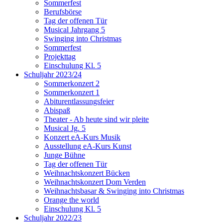
Sommerfest
Berufsbörse
Tag der offenen Tür
Musical Jahrgang 5
Swinging into Christmas
Sommerfest
Projekttag
Einschulung Kl. 5
Schuljahr 2023/24
Sommerkonzert 2
Sommerkonzert 1
Abiturentlassungsfeier
Abispaß
Theater - Ab heute sind wir pleite
Musical Jg. 5
Konzert eA-Kurs Musik
Ausstellung eA-Kurs Kunst
Junge Bühne
Tag der offenen Tür
Weihnachtskonzert Bücken
Weihnachtskonzert Dom Verden
Weihnachtsbasar & Swinging into Christmas
Orange the world
Einschulung Kl. 5
Schuljahr 2022/23