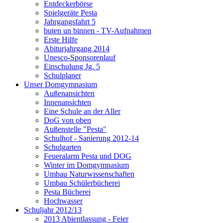
Entdeckerbörse
Spielgeräte Pesta
Jahrgangsfahrt 5
buten un binnen - TV-Aufnahmen
Erste Hilfe
Abiturjahrgang 2014
Unesco-Sponsorenlauf
Einschulung Jg. 5
Schulplaner
Unser Domgymnasium
Außenansichten
Innenansichten
Eine Schule an der Aller
DoG von oben
Außenstelle "Pesta"
Schulhof - Sanierung 2012-14
Schulgarten
Feueralarm Pesta und DOG
Winter im Domgymnasium
Umbau Naturwissenschaften
Umbau Schülerbücherei
Pesta Bücherei
Hochwasser
Schuljahr 2012/13
2013 Abientlassung - Feier