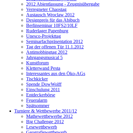
2012 Abientlassung - Zeugnisübergabe
Verregneter Chaostag
Austausch Wroclaw 2012
Designpreis für das Abibuch
Berlinseminar 10FS2/10LF
Ruderlager Papenburg
Unesco-Projekttag
Seminarfachpräsentation 2012
Tag der offenen Tür 11.1.2012
Antimobbingtag 2012
Jahrgangsmusical 5
Kunstforum
Kletterwand Pesta
Interessantes aus den Öko-AGs
Tischkicker
Spende DowWolff
Einschulung 2011
Entdeckerbörse
Feueralarm
Spätsommer
Turniere & Wettbewerbe 2011/12
Mathewettbewerbe 2012
Big Challenge 2012
Lesewettbewerb
Geografiewettbewerb