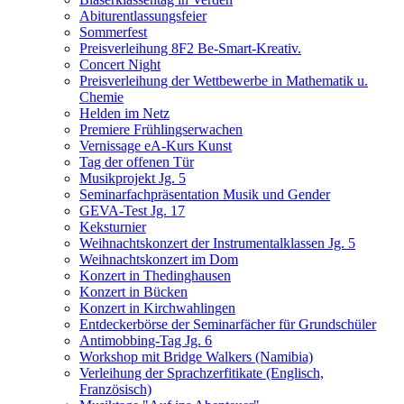
Abiturentlassungsfeier
Sommerfest
Preisverleihung 8F2 Be-Smart-Kreativ.
Concert Night
Preisverleihung der Wettbewerbe in Mathematik u.
Chemie
Helden im Netz
Premiere Frühlingserwachen
Vernissage eA-Kurs Kunst
Tag der offenen Tür
Musikprojekt Jg. 5
Seminarfachpräsentation Musik und Gender
GEVA-Test Jg. 17
Keksturnier
Weihnachtskonzert der Instrumentalklassen Jg. 5
Weihnachtskonzert im Dom
Konzert in Thedinghausen
Konzert in Bücken
Konzert in Kirchwahlingen
Entdeckerbörse der Seminarfächer für Grundschüler
Antimobbing-Tag Jg. 6
Workshop mit Bridge Walkers (Namibia)
Verleihung der Sprachzerfitikate (Englisch,
Französisch)