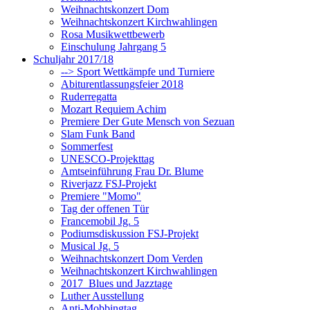
Weihnachtskonzert Dom
Weihnachtskonzert Kirchwahlingen
Rosa Musikwettbewerb
Einschulung Jahrgang 5
Schuljahr 2017/18
--> Sport Wettkämpfe und Turniere
Abiturentlassungsfeier 2018
Ruderregatta
Mozart Requiem Achim
Premiere Der Gute Mensch von Sezuan
Slam Funk Band
Sommerfest
UNESCO-Projekttag
Amtseinführung Frau Dr. Blume
Riverjazz FSJ-Projekt
Premiere "Momo"
Tag der offenen Tür
Francemobil Jg. 5
Podiumsdiskussion FSJ-Projekt
Musical Jg. 5
Weihnachtskonzert Dom Verden
Weihnachtskonzert Kirchwahlingen
2017_Blues und Jazztage
Luther Ausstellung
Anti-Mobbingtag