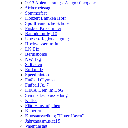
2013 Abientlassung - Zeugnisübergabe
Sicherheitstag
Sommerfest
Konzert Ehmken Hoff
Sportfreundliche Schule
Frisbee-Kreisturnier
Badminton Jg. 10
Unesco-Regionaltagung
Hochwasser im Juni
LK Bio
Berufsbörse
NW-Tag
Saftladen
Erdkunde
Speedminton
Fußball Olympia
Fußball Jg. 7
KIKA-Dreh im DoG
Seminarfachausstellung
Kaffee
Fitte Hausaufgaben
Känguru
Kunstausstellung "Unter Hasen"
Jahrgangsmusical 5
Valentinstag