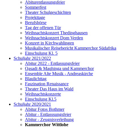
Abiturentlassungsfeier
Sommerfest
Theater Schulgeschichten
Projekttage
Berufsbörse
Tag der offenen Tür
Weihnachtskonzert Thedinghausen
Weihnachtskonzert Dom Verden
Konzert in Kirchwahlingen
Musikalischer Reisebericht Kammerchor Südafrika
Einschulung Kl. 5
Schuljahr 2021/2022
Abitur 2022 - Entlassungsfeier
Qasadi & Maqhinga und Kammerchor
Ensemble Alte Musik - Andreaskirche
Blaulichttag
Faszination Renaissance
Theater Das Haus im Wald
Weihnachtskonzerte
Einschulung Kl.5
Schuljahr 2020/2021
Abitur Fotos Bothmer
Abitur - Entlasssungsfeier
Abitur - Zeugnisverleihung
Kammerchor Wittlohe