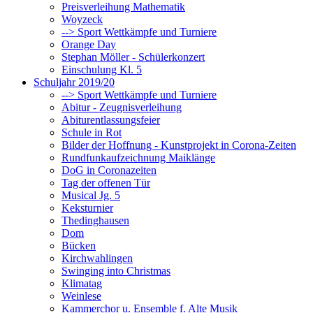
Preisverleihung Mathematik
Woyzeck
--> Sport Wettkämpfe und Turniere
Orange Day
Stephan Möller - Schülerkonzert
Einschulung Kl. 5
Schuljahr 2019/20
--> Sport Wettkämpfe und Turniere
Abitur - Zeugnisverleihung
Abiturentlassungsfeier
Schule in Rot
Bilder der Hoffnung - Kunstprojekt in Corona-Zeiten
Rundfunkaufzeichnung Maiklänge
DoG in Coronazeiten
Tag der offenen Tür
Musical Jg. 5
Keksturnier
Thedinghausen
Dom
Bücken
Kirchwahlingen
Swinging into Christmas
Klimatag
Weinlese
Kammerchor u. Ensemble f. Alte Musik