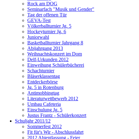
Rock am DOG
Seminarfach "Musik und Gender"
Tag der offenen Tür
GEVA-Test
Völkerballturnier Jg. 5
Hockeyturnier Jg. 6
Juniorwahl
Basketballturnier Jahrgang 8
Abijahrgang 2013
Weihnachtskonzert im Dom
Delf-Urkunden 2012
Einweihung Schülerbücherei
Schachturnier
Bläserklassentag
Entdeckerbörse
Jg. 5 in Rotenburg
Antimobbingtag
Literaturwettbewerb 2012
Umbau Cafeteria
Einschulung Jg. 5
Justus Frantz - Schülerkonzert
Schuljahr 2011/12
Sommerfest 2012
Fit für's Wir - Abschlussfahrt
2012 Abientlassung - Feier