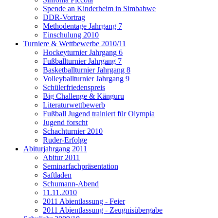
Spende an Kinderheim in Simbabwe
DDR-Vortrag
Methodentage Jahrgang 7
Einschulung 2010
Turniere & Wettbewerbe 2010/11
Hockeyturnier Jahrgang 6
Fußballturnier Jahrgang 7
Basketballturnier Jahrgang 8
Volleyballturnier Jahrgang 9
Schülerfriedenspreis
Big Challenge & Känguru
Literaturwettbewerb
Fußball Jugend trainiert für Olympia
Jugend forscht
Schachturnier 2010
Ruder-Erfolge
Abiturjahrgang 2011
Abitur 2011
Seminarfachpräsentation
Saftladen
Schumann-Abend
11.11.2010
2011 Abientlassung - Feier
2011 Abientlassung - Zeugnisübergabe