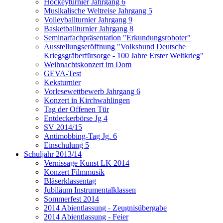
Hockeyturnier Jahrgang 6
Musikalische Weltreise Jahrgang 5
Volleyballturnier Jahrgang 9
Basketballturnier Jahrgang 8
Seminarfachpräsentation "Erkundungsroboter"
Ausstellungseröffnung "Volksbund Deutsche
Kriegsgräberfürsorge - 100 Jahre Erster Weltkrieg"
Weihnachtskonzert im Dom
GEVA-Test
Keksturnier
Vorlesewettbewerb Jahrgang 6
Konzert in Kirchwahlingen
Tag der Offenen Tür
Entdeckerbörse Jg 4
SV 2014/15
Antimobbing-Tag Jg. 6
Einschulung 5
Schuljahr 2013/14
Vernissage Kunst LK 2014
Konzert Filmmusik
Bläserklassentag
Jubiläum Instrumentalklassen
Sommerfest 2014
2014 Abientlassung - Zeugnisübergabe
2014 Abientlassung - Feier