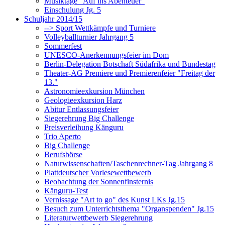
Musiktage "Auf ins Abenteuer"
Einschulung Jg. 5
Schuljahr 2014/15
--> Sport Wettkämpfe und Turniere
Volleyballturnier Jahrgang 5
Sommerfest
UNESCO-Anerkennungsfeier im Dom
Berlin-Delegation Botschaft Südafrika und Bundestag
Theater-AG Premiere und Premierenfeier "Freitag der
13."
Astronomieexkursion München
Geologieexkursion Harz
Abitur Entlassungsfeier
Siegerehrung Big Challenge
Preisverleihung Känguru
Trio Aperto
Big Challenge
Berufsbörse
Naturwissenschaften/Taschenrechner-Tag Jahrgang 8
Plattdeutscher Vorlesewettbewerb
Beobachtung der Sonnenfinsternis
Känguru-Test
Vernissage "Art to go" des Kunst LKs Jg.15
Besuch zum Unterrichtsthema "Organspenden" Jg.15
Literaturwettbewerb Siegerehrung