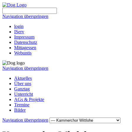
Navigation überspringen
login
IServ
Impressum
Datenschutz
Mittagessen
Webuntis
Navigation überspringen
Aktuelles
Über uns
Ganztag
Unterricht
AGs & Projekte
Termine
Bilder
Navigation überspringen