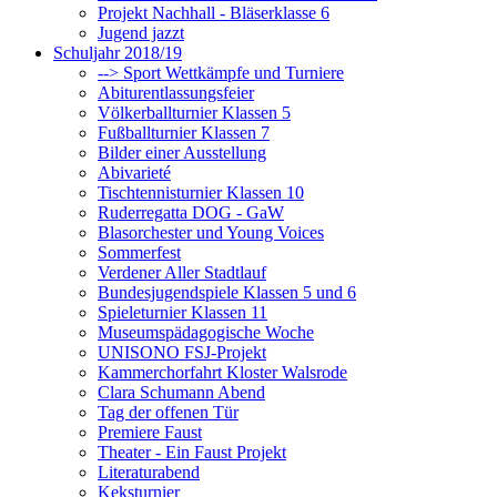
Projekt Nachhall - Bläserklasse 6
Jugend jazzt
Schuljahr 2018/19
--> Sport Wettkämpfe und Turniere
Abiturentlassungsfeier
Völkerballturnier Klassen 5
Fußballturnier Klassen 7
Bilder einer Ausstellung
Abivarieté
Tischtennisturnier Klassen 10
Ruderregatta DOG - GaW
Blasorchester und Young Voices
Sommerfest
Verdener Aller Stadtlauf
Bundesjugendspiele Klassen 5 und 6
Spieleturnier Klassen 11
Museumspädagogische Woche
UNISONO FSJ-Projekt
Kammerchorfahrt Kloster Walsrode
Clara Schumann Abend
Tag der offenen Tür
Premiere Faust
Theater - Ein Faust Projekt
Literaturabend
Keksturnier