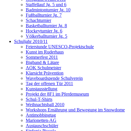
Staffellauf Jg. 5 und 6
Badmintonturnier Jg. 10
Fußballturnier Jg. 7
Schachturnier
Basketballturnier Jg. 8
Hockeyturnier Jg. 6
Völkerballturnier Jg. 5
Schuljahr 2010/11
Feierstunde UNESCO-Projektschule
Kunst im Ruderhaus
Sommerfest 2011
Bigband & Lätare
AOK Schulmeister
Klarsicht Prävention
Waveboardspende Schulverein
Tag der offenen Tür 2011
Kunstausstellung
Projekt der 8F1 im Pferdemuseum
Schul-T-Shirts
Weihnachtsball 2010
Workshops Ernährung und Bewegung im Snowdome
Antimobbingtag
Marionetten-AG
Austauschschüler
Sinfonia Piccola