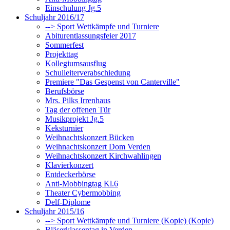
Einschulung Jg.5
Schuljahr 2016/17
--> Sport Wettkämpfe und Turniere
Abiturentlassungsfeier 2017
Sommerfest
Projekttag
Kollegiumsausflug
Schulleiterverabschiedung
Premiere "Das Gespenst von Canterville"
Berufsbörse
Mrs. Pilks Irrenhaus
Tag der offenen Tür
Musikprojekt Jg.5
Keksturnier
Weihnachtskonzert Bücken
Weihnachtskonzert Dom Verden
Weihnachtskonzert Kirchwahlingen
Klavierkonzert
Entdeckerbörse
Anti-Mobbingtag Kl.6
Theater Cybermobbing
Delf-Diplome
Schuljahr 2015/16
--> Sport Wettkämpfe und Turniere (Kopie) (Kopie)
Bläserklassentag in Verden