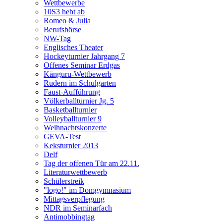
Wettbewerbe
10S3 hebt ab
Romeo & Julia
Berufsbörse
NW-Tag
Englisches Theater
Hockeyturnier Jahrgang 7
Offenes Seminar Erdgas
Känguru-Wettbewerb
Rudern im Schulgarten
Faust-Aufführung
Völkerballturnier Jg. 5
Basketballturnier
Volleyballturnier 9
Weihnachtskonzerte
GEVA-Test
Keksturnier 2013
Delf
Tag der offenen Tür am 22.11.
Literaturwettbewerb
Schülerstreik
"logo!" im Domgymnasium
Mittagsverpflegung
NDR im Seminarfach
Antimobbingtag