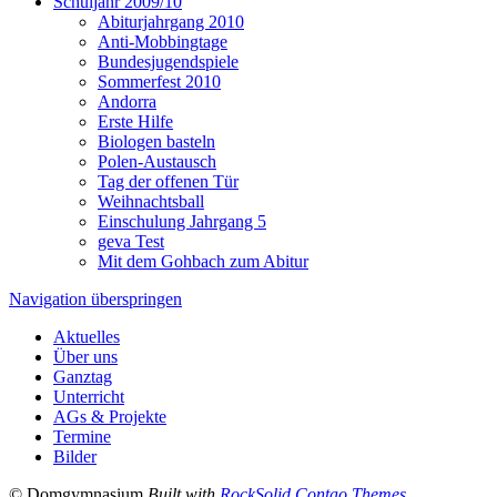
Schuljahr 2009/10
Abiturjahrgang 2010
Anti-Mobbingtage
Bundesjugendspiele
Sommerfest 2010
Andorra
Erste Hilfe
Biologen basteln
Polen-Austausch
Tag der offenen Tür
Weihnachtsball
Einschulung Jahrgang 5
geva Test
Mit dem Gohbach zum Abitur
Navigation überspringen
Aktuelles
Über uns
Ganztag
Unterricht
AGs & Projekte
Termine
Bilder
© Domgymnasium
Built with
RockSolid Contao Themes