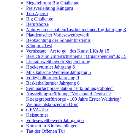
Siegerehrung Big Challenge
Preisverleihung Känguru
Trio Aperto
Big Challenge
Berufsbörse
Naturwissenschaften/Taschenrechner-Tag Jahrgang 8
Plattdeutscher Vorlesewettbewerb
Beobachtung der Sonnenfinsternis
Känguru-Test
Vernissage "Art to go" des Kunst LKs Jg.15
Besuch zum Unterrichtsthema "Organspenden" Jg.15
Literaturwettbewerb Siegerehrung
Hockeyturnier Jahrgang 6
Musikalische Weltreise Jahrgang 5
Volleyballturnier Jahrgang 9
Basketballturnier Jahrgang 8
Seminarfachpräsentation "Erkundungsroboter"
Ausstellungseröffnung "Volksbund Deutsche
Kriegsgräberfürsorge - 100 Jahre Erster Weltkrieg"
Weihnachtskonzert im Dom
GEVA-Test
Keksturnier
Vorlesewettbewerb Jahrgang 6
Konzert in Kirchwahlingen
Tag der Offenen Tür