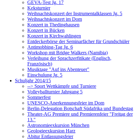
GEVA-Test Jg. 17
Keksturnier
Weihnachtskonzert der Instrumentalklassen Jg. 5
Weihnachtskonzert im Dom
Konzert in Thedinghausen
Konzert in Bücken
Konzert in Kirchwahlingen
Entdeckerbörse der Seminarfächer für Grundschüler
Antimobbing-Tag Jg. 6
Workshop mit Bridge Walkers (Namibia)
Verleihung der Sprachzerfitikate (Englisch,
Französisch)
Musiktage "Auf ins Abenteuer"
Einschulung Jg. 5
Schuljahr 2014/15
--> Sport Wettkämpfe und Turniere
Volleyballturnier Jahrgang 5
Sommerfest
UNESCO-Anerkennungsfeier im Dom
Berlin-Delegation Botschaft Südafrika und Bundestag
Theater-AG Premiere und Premierenfeier "Freitag der
13."
Astronomieexkursion München
Geologieexkursion Harz
Abitur Entlassungsfeier