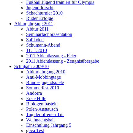
Fußball Jugend trainiert für Olympia
Jugend forscht
Schachturnier 2010
Ruder-Erfolge
Abiturjahrgang 2011
Abitur 2011
Seminarfachpräsentation
Saftladen
Schumann-Abend
11.11.2010
2011 Abientlassung - Feier
2011 Abientlassung - Zeugnisübergabe
Schuljahr 2009/10
Abiturjahrgang 2010
Anti-Mobbingtage
Bundesjugendspiele
Sommerfest 2010
Andorra
Erste Hilfe
Biologen basteln
Polen-Austausch
Tag der offenen Tür
Weihnachtsball
Einschulung Jahrgang 5
geva Test