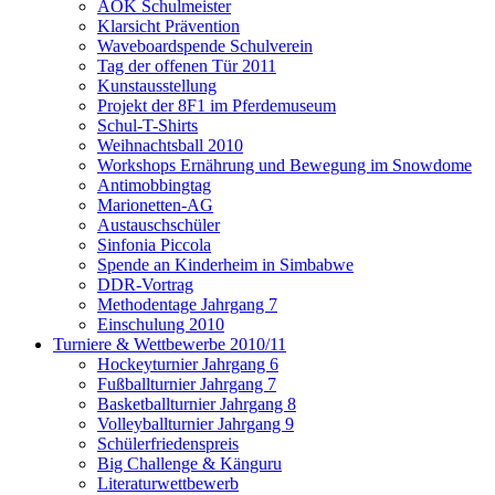
AOK Schulmeister
Klarsicht Prävention
Waveboardspende Schulverein
Tag der offenen Tür 2011
Kunstausstellung
Projekt der 8F1 im Pferdemuseum
Schul-T-Shirts
Weihnachtsball 2010
Workshops Ernährung und Bewegung im Snowdome
Antimobbingtag
Marionetten-AG
Austauschschüler
Sinfonia Piccola
Spende an Kinderheim in Simbabwe
DDR-Vortrag
Methodentage Jahrgang 7
Einschulung 2010
Turniere & Wettbewerbe 2010/11
Hockeyturnier Jahrgang 6
Fußballturnier Jahrgang 7
Basketballturnier Jahrgang 8
Volleyballturnier Jahrgang 9
Schülerfriedenspreis
Big Challenge & Känguru
Literaturwettbewerb