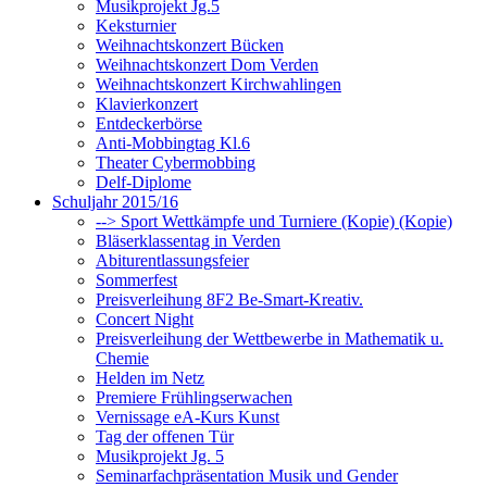
Musikprojekt Jg.5
Keksturnier
Weihnachtskonzert Bücken
Weihnachtskonzert Dom Verden
Weihnachtskonzert Kirchwahlingen
Klavierkonzert
Entdeckerbörse
Anti-Mobbingtag Kl.6
Theater Cybermobbing
Delf-Diplome
Schuljahr 2015/16
--> Sport Wettkämpfe und Turniere (Kopie) (Kopie)
Bläserklassentag in Verden
Abiturentlassungsfeier
Sommerfest
Preisverleihung 8F2 Be-Smart-Kreativ.
Concert Night
Preisverleihung der Wettbewerbe in Mathematik u.
Chemie
Helden im Netz
Premiere Frühlingserwachen
Vernissage eA-Kurs Kunst
Tag der offenen Tür
Musikprojekt Jg. 5
Seminarfachpräsentation Musik und Gender