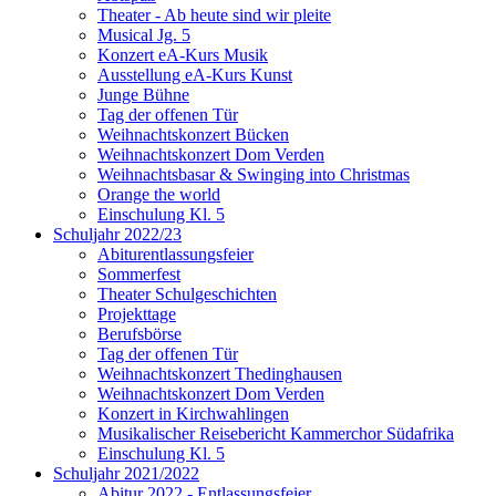
Theater - Ab heute sind wir pleite
Musical Jg. 5
Konzert eA-Kurs Musik
Ausstellung eA-Kurs Kunst
Junge Bühne
Tag der offenen Tür
Weihnachtskonzert Bücken
Weihnachtskonzert Dom Verden
Weihnachtsbasar & Swinging into Christmas
Orange the world
Einschulung Kl. 5
Schuljahr 2022/23
Abiturentlassungsfeier
Sommerfest
Theater Schulgeschichten
Projekttage
Berufsbörse
Tag der offenen Tür
Weihnachtskonzert Thedinghausen
Weihnachtskonzert Dom Verden
Konzert in Kirchwahlingen
Musikalischer Reisebericht Kammerchor Südafrika
Einschulung Kl. 5
Schuljahr 2021/2022
Abitur 2022 - Entlassungsfeier