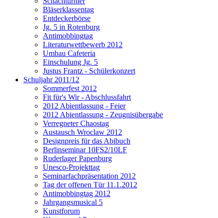
Schachturnier
Bläserklassentag
Entdeckerbörse
Jg. 5 in Rotenburg
Antimobbingtag
Literaturwettbewerb 2012
Umbau Cafeteria
Einschulung Jg. 5
Justus Frantz - Schülerkonzert
Schuljahr 2011/12
Sommerfest 2012
Fit für's Wir - Abschlussfahrt
2012 Abientlassung - Feier
2012 Abientlassung - Zeugnisübergabe
Verregneter Chaostag
Austausch Wroclaw 2012
Designpreis für das Abibuch
Berlinseminar 10FS2/10LF
Ruderlager Papenburg
Unesco-Projekttag
Seminarfachpräsentation 2012
Tag der offenen Tür 11.1.2012
Antimobbingtag 2012
Jahrgangsmusical 5
Kunstforum