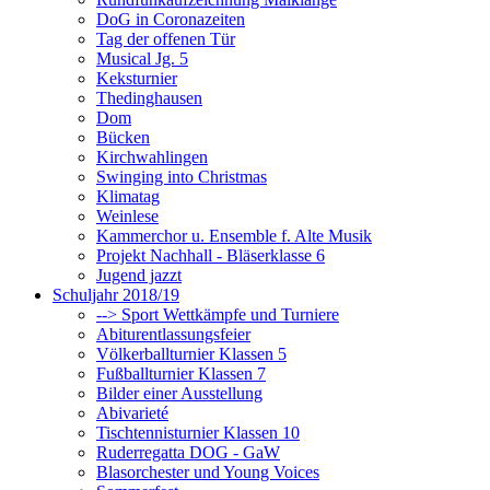
DoG in Coronazeiten
Tag der offenen Tür
Musical Jg. 5
Keksturnier
Thedinghausen
Dom
Bücken
Kirchwahlingen
Swinging into Christmas
Klimatag
Weinlese
Kammerchor u. Ensemble f. Alte Musik
Projekt Nachhall - Bläserklasse 6
Jugend jazzt
Schuljahr 2018/19
--> Sport Wettkämpfe und Turniere
Abiturentlassungsfeier
Völkerballturnier Klassen 5
Fußballturnier Klassen 7
Bilder einer Ausstellung
Abivarieté
Tischtennisturnier Klassen 10
Ruderregatta DOG - GaW
Blasorchester und Young Voices