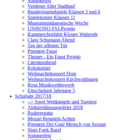
Sommerfest
Verdener Aller Stadtlauf
Bundesjugendspiele Klassen 5 und 6
Spieleturnier Klassen 11
Museumspädagogische Woche
UNISONO FSJ-Projekt
Kammerchorfahrt Kloster Walsrode
Clara Schumann Abend
Tag der offenen Tür
Premiere Faust
Theater - Ein Faust Projekt
Literaturabend
Keksturnier
Weihnachtskonzert Dom
Weihnachtskonzert Kirchwahlingen
Rosa Musikwettbewerb
Einschulung Jahrgang 5
Schuljahr 2017/18
--> Sport Wettkämpfe und Turniere
Abiturentlassungsfeier 2018
Ruderregatta
Mozart Requiem Achim
Premiere Der Gute Mensch von Sezuan
Slam Funk Band
Sommerfest