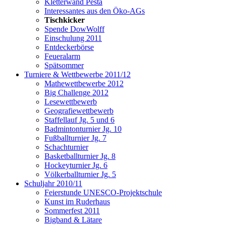
Kletterwand Pesta
Interessantes aus den Öko-AGs
Tischkicker
Spende DowWolff
Einschulung 2011
Entdeckerbörse
Feueralarm
Spätsommer
Turniere & Wettbewerbe 2011/12
Mathewettbewerbe 2012
Big Challenge 2012
Lesewettbewerb
Geografiewettbewerb
Staffellauf Jg. 5 und 6
Badmintonturnier Jg. 10
Fußballturnier Jg. 7
Schachturnier
Basketballturnier Jg. 8
Hockeyturnier Jg. 6
Völkerballturnier Jg. 5
Schuljahr 2010/11
Feierstunde UNESCO-Projektschule
Kunst im Ruderhaus
Sommerfest 2011
Bigband & Lätare