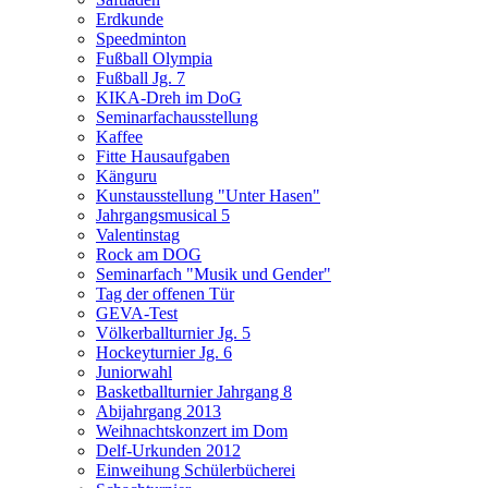
Erdkunde
Speedminton
Fußball Olympia
Fußball Jg. 7
KIKA-Dreh im DoG
Seminarfachausstellung
Kaffee
Fitte Hausaufgaben
Känguru
Kunstausstellung "Unter Hasen"
Jahrgangsmusical 5
Valentinstag
Rock am DOG
Seminarfach "Musik und Gender"
Tag der offenen Tür
GEVA-Test
Völkerballturnier Jg. 5
Hockeyturnier Jg. 6
Juniorwahl
Basketballturnier Jahrgang 8
Abijahrgang 2013
Weihnachtskonzert im Dom
Delf-Urkunden 2012
Einweihung Schülerbücherei