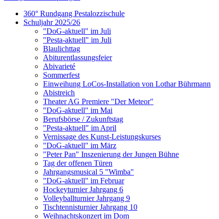
360° Rundgang Pestalozzischule
Schuljahr 2025/26
"DoG-aktuell" im Juli
"Pesta-aktuell" im Juli
Blaulichttag
Abiturentlassungsfeier
Abivarieté
Sommerfest
Einweihung LoCos-Installation von Lothar Bührmann
Abistreich
Theater AG Premiere "Der Meteor"
"DoG-aktuell" im Mai
Berufsbörse / Zukunftstag
"Pesta-aktuell" im April
Vernissage des Kunst-Leistungskurses
"DoG-aktuell" im März
"Peter Pan" Inszenierung der Jungen Bühne
Tag der offenen Türen
Jahrgangsmusical 5 "Wimba"
"DoG-aktuell" im Februar
Hockeyturnier Jahrgang 6
Volleyballturnier Jahrgang 9
Tischtennisturnier Jahrgang 10
Weihnachtskonzert im Dom