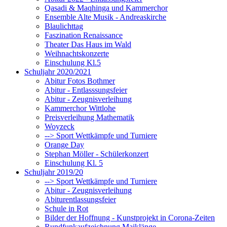
Qasadi & Maqhinga und Kammerchor
Ensemble Alte Musik - Andreaskirche
Blaulichttag
Faszination Renaissance
Theater Das Haus im Wald
Weihnachtskonzerte
Einschulung Kl.5
Schuljahr 2020/2021
Abitur Fotos Bothmer
Abitur - Entlasssungsfeier
Abitur - Zeugnisverleihung
Kammerchor Wittlohe
Preisverleihung Mathematik
Woyzeck
--> Sport Wettkämpfe und Turniere
Orange Day
Stephan Möller - Schülerkonzert
Einschulung Kl. 5
Schuljahr 2019/20
--> Sport Wettkämpfe und Turniere
Abitur - Zeugnisverleihung
Abiturentlassungsfeier
Schule in Rot
Bilder der Hoffnung - Kunstprojekt in Corona-Zeiten
Rundfunkaufzeichnung Maiklänge