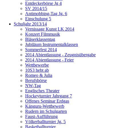
Entdeckerbörse Jg 4
SV 2014/15
Antimobbing-Tag Jg. 6
Einschulung 5
Schuljahr 2013/14
Vernissage Kunst LK 2014
Konzert Filmmusik
Bläserklassentag
Jubiläum Instrumentalklassen
Sommerfest 2014
2014 Abientlassung - Zeugnisübergabe
2014 Abientlassung - Feier
Wettbewerbe
10S3 hebt ab
Romeo & Julia
Berufsbörse
NW-Tag
Englisches Theater
Hockeyturnier Jahrgang 7
Offenes Seminar Erdgas
Känguru-Wettbewerb
Rudern im Schulgarten
Faust-Aufführung
Völkerballturnier Jg. 5
Basketballturnier