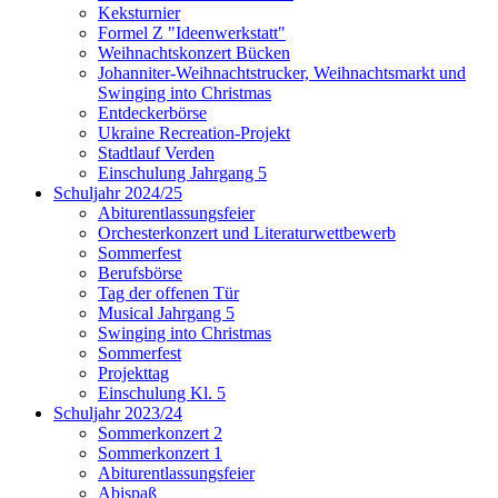
Keksturnier
Formel Z "Ideenwerkstatt"
Weihnachtskonzert Bücken
Johanniter-Weihnachtstrucker, Weihnachtsmarkt und
Swinging into Christmas
Entdeckerbörse
Ukraine Recreation-Projekt
Stadtlauf Verden
Einschulung Jahrgang 5
Schuljahr 2024/25
Abiturentlassungsfeier
Orchesterkonzert und Literaturwettbewerb
Sommerfest
Berufsbörse
Tag der offenen Tür
Musical Jahrgang 5
Swinging into Christmas
Sommerfest
Projekttag
Einschulung Kl. 5
Schuljahr 2023/24
Sommerkonzert 2
Sommerkonzert 1
Abiturentlassungsfeier
Abispaß