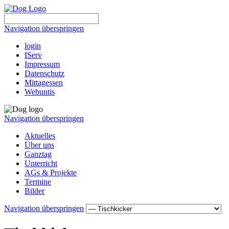
Navigation überspringen
login
IServ
Impressum
Datenschutz
Mittagessen
Webuntis
Navigation überspringen
Aktuelles
Über uns
Ganztag
Unterricht
AGs & Projekte
Termine
Bilder
Navigation überspringen