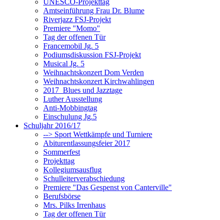
UNESCO-Projekttag
Amtseinführung Frau Dr. Blume
Riverjazz FSJ-Projekt
Premiere "Momo"
Tag der offenen Tür
Francemobil Jg. 5
Podiumsdiskussion FSJ-Projekt
Musical Jg. 5
Weihnachtskonzert Dom Verden
Weihnachtskonzert Kirchwahlingen
2017_Blues und Jazztage
Luther Ausstellung
Anti-Mobbingtag
Einschulung Jg.5
Schuljahr 2016/17
--> Sport Wettkämpfe und Turniere
Abiturentlassungsfeier 2017
Sommerfest
Projekttag
Kollegiumsausflug
Schulleiterverabschiedung
Premiere "Das Gespenst von Canterville"
Berufsbörse
Mrs. Pilks Irrenhaus
Tag der offenen Tür