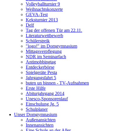
Volleyballturnier 9
Weihnachtskonzerte
GEVA-Test
Keksturnier 2013
Delf
Tag der offenen Tür am 22.11.
Literaturwettbewerb
Schülerstreik
"logo!" im Domgymnasium
Mittagsverpflegung
NDR im Seminarfach
Antimobbingtag
Entdeckerbörse
Spielgeräte Pesta
Jahrgangsfahrt 5
buten un binnen - TV-Aufnahmen
Erste Hilfe
Abiturjahrgang 2014
Unesco-Sponsorenlauf
Einschulung Jg. 5
Schulplaner
Unser Domgymnasium
Außenansichten
Innenansichten
Eine Schule an der Aller