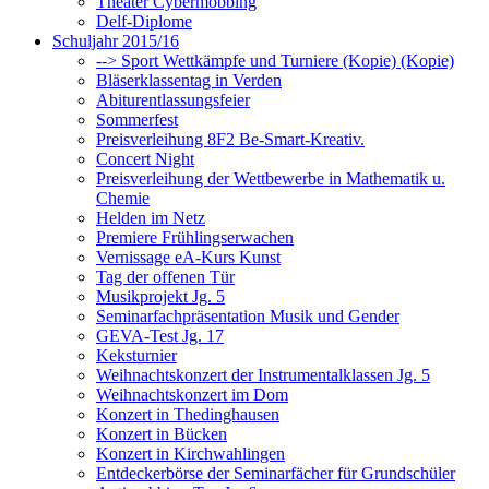
Theater Cybermobbing
Delf-Diplome
Schuljahr 2015/16
--> Sport Wettkämpfe und Turniere (Kopie) (Kopie)
Bläserklassentag in Verden
Abiturentlassungsfeier
Sommerfest
Preisverleihung 8F2 Be-Smart-Kreativ.
Concert Night
Preisverleihung der Wettbewerbe in Mathematik u.
Chemie
Helden im Netz
Premiere Frühlingserwachen
Vernissage eA-Kurs Kunst
Tag der offenen Tür
Musikprojekt Jg. 5
Seminarfachpräsentation Musik und Gender
GEVA-Test Jg. 17
Keksturnier
Weihnachtskonzert der Instrumentalklassen Jg. 5
Weihnachtskonzert im Dom
Konzert in Thedinghausen
Konzert in Bücken
Konzert in Kirchwahlingen
Entdeckerbörse der Seminarfächer für Grundschüler