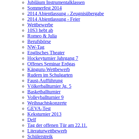
Jubiläum Instrumentalklassen
Sommerfest 2014
2014 Abientlassung - Zeugnisübergabe
2014 Abientlassung - Feier
Wettbewerbe
10S3 hebt ab
Romeo & Julia
Berufsbörse
NW-Tag
Englisches Theater
Hockeyturnier Jahrgang 7
Offenes Seminar Erdgas
Känguru-Wettbewerb
Rudern im Schulgarten
Faust-Aufführung
Völkerballturnier Jg. 5
Basketballturnier
Volleyballturnier 9
Weihnachtskonzerte
GEVA-Test
Keksturnier 2013
Delf
Tag der offenen Tür am 22.11.
Literaturwettbewerb
Schülerstreik