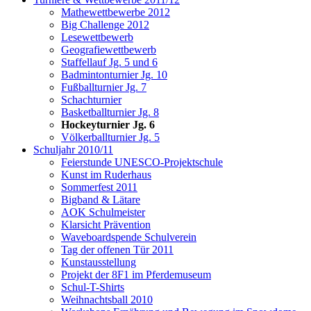
Mathewettbewerbe 2012
Big Challenge 2012
Lesewettbewerb
Geografiewettbewerb
Staffellauf Jg. 5 und 6
Badmintonturnier Jg. 10
Fußballturnier Jg. 7
Schachturnier
Basketballturnier Jg. 8
Hockeyturnier Jg. 6
Völkerballturnier Jg. 5
Schuljahr 2010/11
Feierstunde UNESCO-Projektschule
Kunst im Ruderhaus
Sommerfest 2011
Bigband & Lätare
AOK Schulmeister
Klarsicht Prävention
Waveboardspende Schulverein
Tag der offenen Tür 2011
Kunstausstellung
Projekt der 8F1 im Pferdemuseum
Schul-T-Shirts
Weihnachtsball 2010