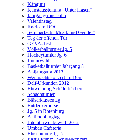
Känguru
Kunstausstellung "Unter Hasen"
Jahrgangsmusical 5
Valentinstag
Rock am DOG
Seminarfach "Musik und Gender"
Tag der offenen Tür
GEVA-Test
Völkerballturnier Jg. 5
Hockeyturnier Jg. 6
Juniorwahl
Basketballturnier Jahrgang 8
Abijahrgang 2013
Weihnachtskonzert im Dom
Delf-Urkunden 2012
Einweihung Schülerbücherei
Schachturnier
Bläserklassentag
Entdeckerbörse
Jg. 5 in Rotenburg
Antimobbingtag
Literaturwettbewerb 2012
Umbau Cafeteria
Einschulung Jg. 5
Justus Frantz - Schülerkonzert