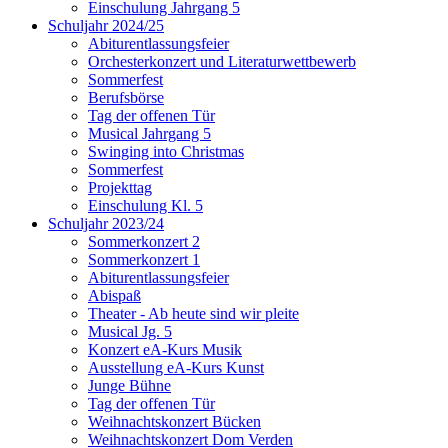
Einschulung Jahrgang 5
Schuljahr 2024/25
Abiturentlassungsfeier
Orchesterkonzert und Literaturwettbewerb
Sommerfest
Berufsbörse
Tag der offenen Tür
Musical Jahrgang 5
Swinging into Christmas
Sommerfest
Projekttag
Einschulung Kl. 5
Schuljahr 2023/24
Sommerkonzert 2
Sommerkonzert 1
Abiturentlassungsfeier
Abispaß
Theater - Ab heute sind wir pleite
Musical Jg. 5
Konzert eA-Kurs Musik
Ausstellung eA-Kurs Kunst
Junge Bühne
Tag der offenen Tür
Weihnachtskonzert Bücken
Weihnachtskonzert Dom Verden