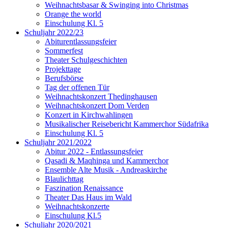
Weihnachtsbasar & Swinging into Christmas
Orange the world
Einschulung Kl. 5
Schuljahr 2022/23
Abiturentlassungsfeier
Sommerfest
Theater Schulgeschichten
Projekttage
Berufsbörse
Tag der offenen Tür
Weihnachtskonzert Thedinghausen
Weihnachtskonzert Dom Verden
Konzert in Kirchwahlingen
Musikalischer Reisebericht Kammerchor Südafrika
Einschulung Kl. 5
Schuljahr 2021/2022
Abitur 2022 - Entlassungsfeier
Qasadi & Maqhinga und Kammerchor
Ensemble Alte Musik - Andreaskirche
Blaulichttag
Faszination Renaissance
Theater Das Haus im Wald
Weihnachtskonzerte
Einschulung Kl.5
Schuljahr 2020/2021