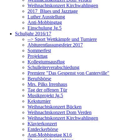
Weihnachtskonzert Kirchwahlingen
2017_Blues und Jazztage
Luther Ausstellung
Anti-Mobbingtag
Einschulung Jg.5
Schuljahr 2016/17
--> Sport Wettkämpfe und Turniere
Abiturentlassungsfeier 2017
Sommerfest
Projekttag
Kollegiumsausflug
Schulleiterverabschiedung
Premiere "Das Gespenst von Canterville"
Berufsbörse
Mrs. Pilks Irrenhaus
Tag der offenen Tür
Musikprojekt Jg.5
Keksturnier
Weihnachtskonzert Bücken
Weihnachtskonzert Dom Verden
Weihnachtskonzert Kirchwahlingen
Klavierkonzert
Entdeckerbörse
Anti-Mobbingtag Kl.6