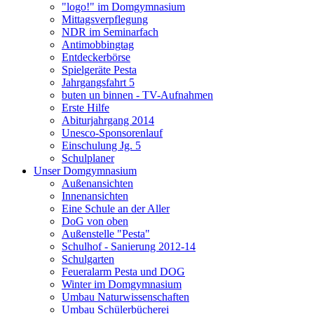
"logo!" im Domgymnasium
Mittagsverpflegung
NDR im Seminarfach
Antimobbingtag
Entdeckerbörse
Spielgeräte Pesta
Jahrgangsfahrt 5
buten un binnen - TV-Aufnahmen
Erste Hilfe
Abiturjahrgang 2014
Unesco-Sponsorenlauf
Einschulung Jg. 5
Schulplaner
Unser Domgymnasium
Außenansichten
Innenansichten
Eine Schule an der Aller
DoG von oben
Außenstelle "Pesta"
Schulhof - Sanierung 2012-14
Schulgarten
Feueralarm Pesta und DOG
Winter im Domgymnasium
Umbau Naturwissenschaften
Umbau Schülerbücherei