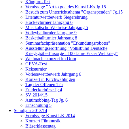
Känguru-Test
Vernissage "Art to go" des Kunst LKs Jg.15
Besuch zum Unterrichtsthema "Organspenden" Jg.15
Literaturwettbewerb Siegerehrung
Hockeyturnier Jahrgang 6
Musikalische Weltreise Jahrgang 5
Volleyballturnier Jahrgang 9
Basketballturnier Jahrgang 8
Seminarfachpräsentation "Erkundungsroboter"
Ausstellungseröffnung "Volksbund Deutsche
Kriegsgräberfürsorge - 100 Jahre Erster Weltkrieg"
Weihnachtskonzert im Dom
GEVA-Test
Keksturnier
Vorlesewettbewerb Jahrgang 6
Konzert in Kirchwahlingen
Tag der Offenen Tür
Entdeckerbörse Jg 4
SV 2014/15
Antimobbing-Tag Jg. 6
Einschulung 5
Schuljahr 2013/14
Vernissage Kunst LK 2014
Konzert Filmmusik
Bläserklassentag