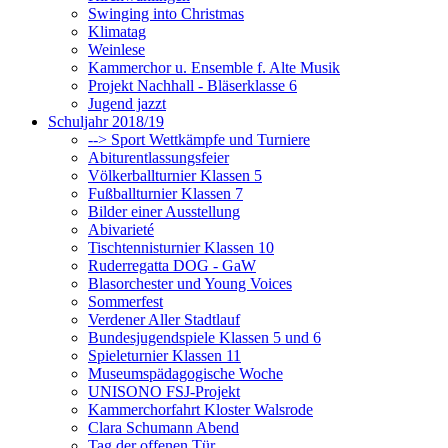
Swinging into Christmas
Klimatag
Weinlese
Kammerchor u. Ensemble f. Alte Musik
Projekt Nachhall - Bläserklasse 6
Jugend jazzt
Schuljahr 2018/19
--> Sport Wettkämpfe und Turniere
Abiturentlassungsfeier
Völkerballturnier Klassen 5
Fußballturnier Klassen 7
Bilder einer Ausstellung
Abivarieté
Tischtennisturnier Klassen 10
Ruderregatta DOG - GaW
Blasorchester und Young Voices
Sommerfest
Verdener Aller Stadtlauf
Bundesjugendspiele Klassen 5 und 6
Spieleturnier Klassen 11
Museumspädagogische Woche
UNISONO FSJ-Projekt
Kammerchorfahrt Kloster Walsrode
Clara Schumann Abend
Tag der offenen Tür