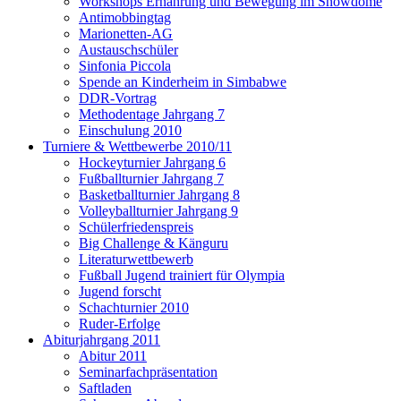
Workshops Ernährung und Bewegung im Snowdome
Antimobbingtag
Marionetten-AG
Austauschschüler
Sinfonia Piccola
Spende an Kinderheim in Simbabwe
DDR-Vortrag
Methodentage Jahrgang 7
Einschulung 2010
Turniere & Wettbewerbe 2010/11
Hockeyturnier Jahrgang 6
Fußballturnier Jahrgang 7
Basketballturnier Jahrgang 8
Volleyballturnier Jahrgang 9
Schülerfriedenspreis
Big Challenge & Känguru
Literaturwettbewerb
Fußball Jugend trainiert für Olympia
Jugend forscht
Schachturnier 2010
Ruder-Erfolge
Abiturjahrgang 2011
Abitur 2011
Seminarfachpräsentation
Saftladen