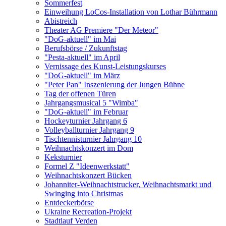
Sommerfest
Einweihung LoCos-Installation von Lothar Bührmann
Abistreich
Theater AG Premiere "Der Meteor"
"DoG-aktuell" im Mai
Berufsbörse / Zukunftstag
"Pesta-aktuell" im April
Vernissage des Kunst-Leistungskurses
"DoG-aktuell" im März
"Peter Pan" Inszenierung der Jungen Bühne
Tag der offenen Türen
Jahrgangsmusical 5 "Wimba"
"DoG-aktuell" im Februar
Hockeyturnier Jahrgang 6
Volleyballturnier Jahrgang 9
Tischtennisturnier Jahrgang 10
Weihnachtskonzert im Dom
Keksturnier
Formel Z "Ideenwerkstatt"
Weihnachtskonzert Bücken
Johanniter-Weihnachtstrucker, Weihnachtsmarkt und
Swinging into Christmas
Entdeckerbörse
Ukraine Recreation-Projekt
Stadtlauf Verden