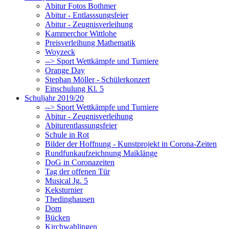
Abitur Fotos Bothmer
Abitur - Entlasssungsfeier
Abitur - Zeugnisverleihung
Kammerchor Wittlohe
Preisverleihung Mathematik
Woyzeck
--> Sport Wettkämpfe und Turniere
Orange Day
Stephan Möller - Schülerkonzert
Einschulung Kl. 5
Schuljahr 2019/20
--> Sport Wettkämpfe und Turniere
Abitur - Zeugnisverleihung
Abiturentlassungsfeier
Schule in Rot
Bilder der Hoffnung - Kunstprojekt in Corona-Zeiten
Rundfunkaufzeichnung Maiklänge
DoG in Coronazeiten
Tag der offenen Tür
Musical Jg. 5
Keksturnier
Thedinghausen
Dom
Bücken
Kirchwahlingen