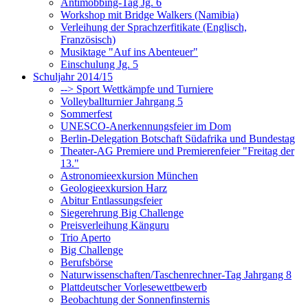
Antimobbing-Tag Jg. 6
Workshop mit Bridge Walkers (Namibia)
Verleihung der Sprachzerfitikate (Englisch,
Französisch)
Musiktage "Auf ins Abenteuer"
Einschulung Jg. 5
Schuljahr 2014/15
--> Sport Wettkämpfe und Turniere
Volleyballturnier Jahrgang 5
Sommerfest
UNESCO-Anerkennungsfeier im Dom
Berlin-Delegation Botschaft Südafrika und Bundestag
Theater-AG Premiere und Premierenfeier "Freitag der
13."
Astronomieexkursion München
Geologieexkursion Harz
Abitur Entlassungsfeier
Siegerehrung Big Challenge
Preisverleihung Känguru
Trio Aperto
Big Challenge
Berufsbörse
Naturwissenschaften/Taschenrechner-Tag Jahrgang 8
Plattdeutscher Vorlesewettbewerb
Beobachtung der Sonnenfinsternis