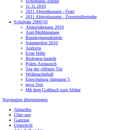
Schumann-Abend
11.11.2010
2011 Abientlassung - Feier
2011 Abientlassung - Zeugnisübergabe
Schuljahr 2009/10
Abiturjahrgang 2010
Anti-Mobbingtage
Bundesjugendspiele
Sommerfest 2010
Andorra
Erste Hilfe
Biologen basteln
Polen-Austausch
Tag der offenen Tür
Weihnachtsball
Einschulung Jahrgang 5
geva Test
Mit dem Gohbach zum Abitur
Navigation überspringen
Aktuelles
Über uns
Ganztag
Unterricht