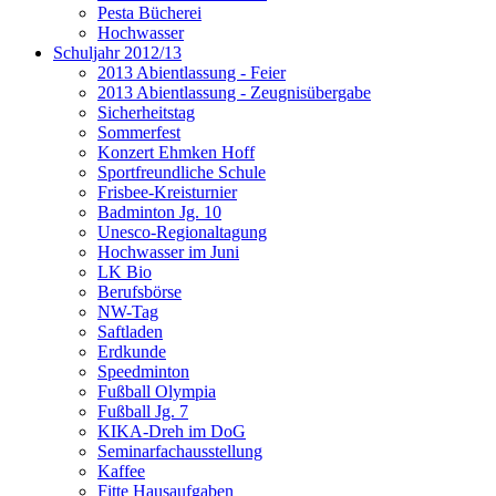
Pesta Bücherei
Hochwasser
Schuljahr 2012/13
2013 Abientlassung - Feier
2013 Abientlassung - Zeugnisübergabe
Sicherheitstag
Sommerfest
Konzert Ehmken Hoff
Sportfreundliche Schule
Frisbee-Kreisturnier
Badminton Jg. 10
Unesco-Regionaltagung
Hochwasser im Juni
LK Bio
Berufsbörse
NW-Tag
Saftladen
Erdkunde
Speedminton
Fußball Olympia
Fußball Jg. 7
KIKA-Dreh im DoG
Seminarfachausstellung
Kaffee
Fitte Hausaufgaben