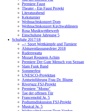
Premiere Faust
Theater - Ein Faust Projekt
Literaturabend
Keksturnier
Weihnachtskonzert Dom
Weihnachtskonzert Kirchwahlingen
Rosa Musikwettbewerb
Einschulung Jahrgang 5
Schuljahr 2017/18
--> Sport Wettkämpfe und Turniere
Abiturentlassungsfeier 2018
Ruderregatta
Mozart Requiem Achim
Premiere Der Gute Mensch von Sezuan
Slam Funk Band
Sommerfest
UNESCO-Projekttag
Amtseinführung Frau Dr. Blume
Riverjazz FSJ-Projekt
Premiere "Momo"
Tag der offenen Tür
Francemobil Jg. 5
Podiumsdiskussion FSJ-Projekt
Musical Jg. 5
Weihnachtskonzert Dom Verden