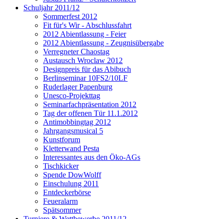
Schuljahr 2011/12
Sommerfest 2012
Fit für's Wir - Abschlussfahrt
2012 Abientlassung - Feier
2012 Abientlassung - Zeugnisübergabe
Verregneter Chaostag
Austausch Wroclaw 2012
Designpreis für das Abibuch
Berlinseminar 10FS2/10LF
Ruderlager Papenburg
Unesco-Projekttag
Seminarfachpräsentation 2012
Tag der offenen Tür 11.1.2012
Antimobbingtag 2012
Jahrgangsmusical 5
Kunstforum
Kletterwand Pesta
Interessantes aus den Öko-AGs
Tischkicker
Spende DowWolff
Einschulung 2011
Entdeckerbörse
Feueralarm
Spätsommer
Turniere & Wettbewerbe 2011/12