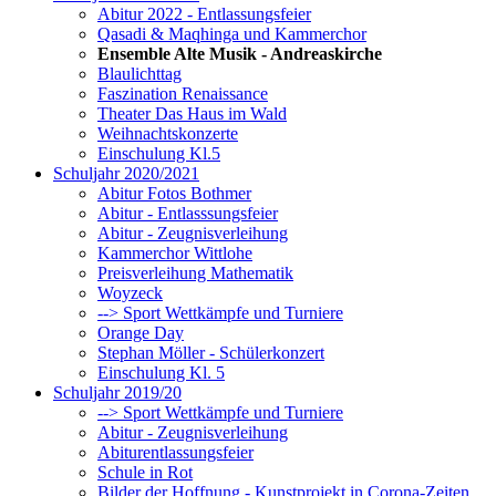
Abitur 2022 - Entlassungsfeier
Qasadi & Maqhinga und Kammerchor
Ensemble Alte Musik - Andreaskirche
Blaulichttag
Faszination Renaissance
Theater Das Haus im Wald
Weihnachtskonzerte
Einschulung Kl.5
Schuljahr 2020/2021
Abitur Fotos Bothmer
Abitur - Entlasssungsfeier
Abitur - Zeugnisverleihung
Kammerchor Wittlohe
Preisverleihung Mathematik
Woyzeck
--> Sport Wettkämpfe und Turniere
Orange Day
Stephan Möller - Schülerkonzert
Einschulung Kl. 5
Schuljahr 2019/20
--> Sport Wettkämpfe und Turniere
Abitur - Zeugnisverleihung
Abiturentlassungsfeier
Schule in Rot
Bilder der Hoffnung - Kunstprojekt in Corona-Zeiten