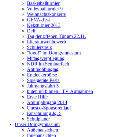
Basketballturnier
Volleyballturnier 9
Weihnachtskonzerte
GEVA-Test
Keksturnier 2013
Delf
Tag der offenen Tür am 22.11.
Literaturwettbewerb
Schülerstreik
"logo!" im Domgymnasium
Mittagsverpflegung
NDR im Seminarfach
Antimobbingtag
Entdeckerbörse
Spielgeräte Pesta
Jahrgangsfahrt 5
buten un binnen - TV-Aufnahmen
Erste Hilfe
Abiturjahrgang 2014
Unesco-Sponsorenlauf
Einschulung Jg. 5
Schulplaner
Unser Domgymnasium
Außenansichten
Innenansichten