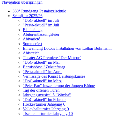
Navigation überspringen
360° Rundgang Pestalozzischule
Schuljahr 2025/26
"DoG-aktuell" im Juli
"Pesta-aktuell" im Juli
Blaulichttag
Abiturentlassungsfeier
Abivarieté
Sommerfest
Einweihung LoCos-Installation von Lothar Bührmann
Abistreich
Theater AG Premiere "Der Meteor"
"DoG-aktuell" im Mai
Berufsbörse / Zukunftstag
"Pesta-aktuell" im April
Vernissage des Kunst-Leistungskurses
"DoG-aktuell" im März
"Peter Pan" Inszenierung der Jungen Bühne
Tag der offenen Türen
Jahrgangsmusical 5 "Wimba"
"DoG-aktuell" im Februar
Hockeyturnier Jahrgang 6
Volleyballturnier Jahrgang 9
Tischtennisturnier Jahrgang 10