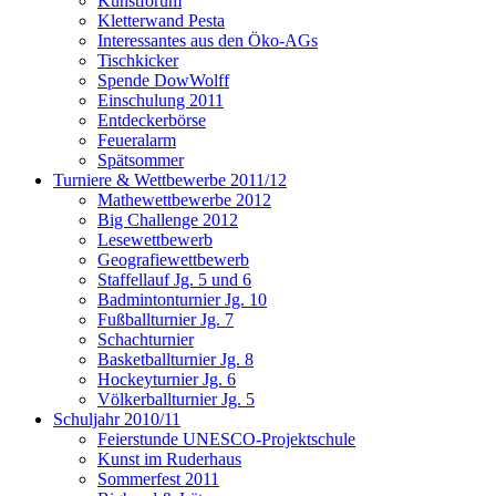
Kunstforum
Kletterwand Pesta
Interessantes aus den Öko-AGs
Tischkicker
Spende DowWolff
Einschulung 2011
Entdeckerbörse
Feueralarm
Spätsommer
Turniere & Wettbewerbe 2011/12
Mathewettbewerbe 2012
Big Challenge 2012
Lesewettbewerb
Geografiewettbewerb
Staffellauf Jg. 5 und 6
Badmintonturnier Jg. 10
Fußballturnier Jg. 7
Schachturnier
Basketballturnier Jg. 8
Hockeyturnier Jg. 6
Völkerballturnier Jg. 5
Schuljahr 2010/11
Feierstunde UNESCO-Projektschule
Kunst im Ruderhaus
Sommerfest 2011