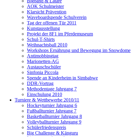
Bigband & Lätare
AOK Schulmeister
Klarsicht Prävention
Waveboardspende Schulverein
Tag der offenen Tür 2011
Kunstausstellung
Projekt der 8F1 im Pferdemuseum
Schul-T-Shirts
Weihnachtsball 2010
Workshops Ernährung und Bewegung im Snowdome
Antimobbingtag
Marionetten-AG
Austauschschüler
Sinfonia Piccola
Spende an Kinderheim in Simbabwe
DDR-Vortrag
Methodentage Jahrgang 7
Einschulung 2010
Turniere & Wettbewerbe 2010/11
Hockeyturnier Jahrgang 6
Fußballturnier Jahrgang 7
Basketballturnier Jahrgang 8
Volleyballturnier Jahrgang 9
Schülerfriedenspreis
Big Challenge & Känguru