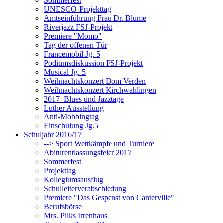
Sommerfest
UNESCO-Projekttag
Amtseinführung Frau Dr. Blume
Riverjazz FSJ-Projekt
Premiere "Momo"
Tag der offenen Tür
Francemobil Jg. 5
Podiumsdiskussion FSJ-Projekt
Musical Jg. 5
Weihnachtskonzert Dom Verden
Weihnachtskonzert Kirchwahlingen
2017_Blues und Jazztage
Luther Ausstellung
Anti-Mobbingtag
Einschulung Jg.5
Schuljahr 2016/17
--> Sport Wettkämpfe und Turniere
Abiturentlassungsfeier 2017
Sommerfest
Projekttag
Kollegiumsausflug
Schulleiterverabschiedung
Premiere "Das Gespenst von Canterville"
Berufsbörse
Mrs. Pilks Irrenhaus