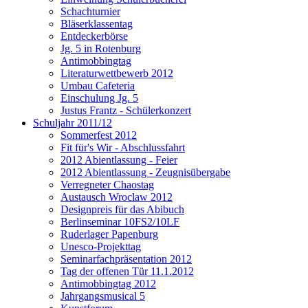
Schachturnier
Bläserklassentag
Entdeckerbörse
Jg. 5 in Rotenburg
Antimobbingtag
Literaturwettbewerb 2012
Umbau Cafeteria
Einschulung Jg. 5
Justus Frantz - Schülerkonzert
Schuljahr 2011/12
Sommerfest 2012
Fit für's Wir - Abschlussfahrt
2012 Abientlassung - Feier
2012 Abientlassung - Zeugnisübergabe
Verregneter Chaostag
Austausch Wroclaw 2012
Designpreis für das Abibuch
Berlinseminar 10FS2/10LF
Ruderlager Papenburg
Unesco-Projekttag
Seminarfachpräsentation 2012
Tag der offenen Tür 11.1.2012
Antimobbingtag 2012
Jahrgangsmusical 5