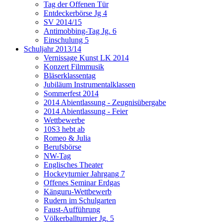
Tag der Offenen Tür
Entdeckerbörse Jg 4
SV 2014/15
Antimobbing-Tag Jg. 6
Einschulung 5
Schuljahr 2013/14
Vernissage Kunst LK 2014
Konzert Filmmusik
Bläserklassentag
Jubiläum Instrumentalklassen
Sommerfest 2014
2014 Abientlassung - Zeugnisübergabe
2014 Abientlassung - Feier
Wettbewerbe
10S3 hebt ab
Romeo & Julia
Berufsbörse
NW-Tag
Englisches Theater
Hockeyturnier Jahrgang 7
Offenes Seminar Erdgas
Känguru-Wettbewerb
Rudern im Schulgarten
Faust-Aufführung
Völkerballturnier Jg. 5