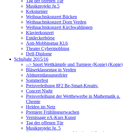
Tag der offenen Tür
Musikprojekt Jg.5
Keksturnier
Weihnachtskonzert Bücken
Weihnachtskonzert Dom Verden
Weihnachtskonzert Kirchwahlingen
Klavierkonzert
Entdeckerbörse
Anti-Mobbingtag Kl.6
Theater Cybermobbing
Delf-Diplome
Schuljahr 2015/16
--> Sport Wettkämpfe und Turniere (Kopie) (Kopie)
Bläserklassentag in Verden
Abiturentlassungsfeier
Sommerfest
Preisverleihung 8F2 Be-Smart-Kreativ.
Concert Night
Preisverleihung der Wettbewerbe in Mathematik u.
Chemie
Helden im Netz
Premiere Frühlingserwachen
Vernissage eA-Kurs Kunst
Tag der offenen Tür
Musikprojekt Jg. 5