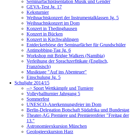
Seminarfachpräsentation Musik und Gender
GEVA-Test Jg. 17
Keksturnier
Weihnachtskonzert der Instrumentalklassen Jg. 5
Weihnachtskonzert im Dom
Konzert in Thedinghausen
Konzert in Bücken
Konzert in Kirchwahlingen
Entdeckerbörse der Seminarfächer für Grundschüler
Antimobbing-Tag Jg. 6
Workshop mit Bridge Walkers (Namibia)
Verleihung der Sprachzerfitikate (Englisch,
Französisch)
Musiktage "Auf ins Abenteuer"
Einschulung Jg. 5
Schuljahr 2014/15
--> Sport Wettkämpfe und Turniere
Volleyballturnier Jahrgang 5
Sommerfest
UNESCO-Anerkennungsfeier im Dom
Berlin-Delegation Botschaft Südafrika und Bundestag
Theater-AG Premiere und Premierenfeier "Freitag der
13."
Astronomieexkursion München
Geologieexkursion Harz