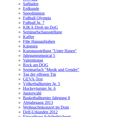
Saftladen
Erdkunde
Speedminton
Fußball Olympia
Fußball Jg. 7
KIKA-Dreh im DoG
Seminarfachausstellung
Kaffee
Fitte Hausaufgaben
Känguru
Kunstausstellung "Unter Hasen"
Jahrgangsmusical 5
Valentinstag
Rock am DOG
Seminarfach "Musik und Gender"
Tag der offenen Tür
GEVA-Test
Völkerballturnier Jg. 5
Hockeyturnier Jg. 6
Juniorwahl
Basketballturnier Jahrgang 8
Abijahrgang 2013
Weihnachtskonzert im Dom
Delf-Urkunden 2012
Einweihung Schülerbücherei