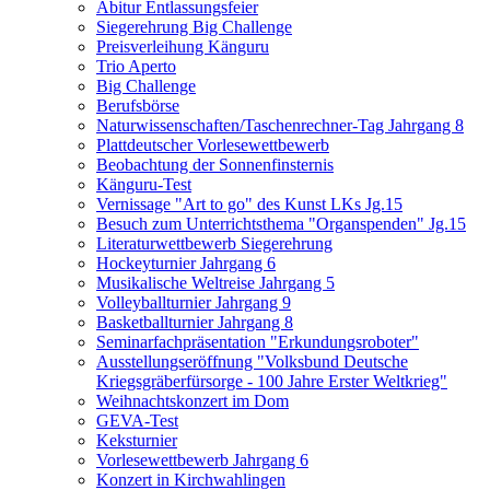
Abitur Entlassungsfeier
Siegerehrung Big Challenge
Preisverleihung Känguru
Trio Aperto
Big Challenge
Berufsbörse
Naturwissenschaften/Taschenrechner-Tag Jahrgang 8
Plattdeutscher Vorlesewettbewerb
Beobachtung der Sonnenfinsternis
Känguru-Test
Vernissage "Art to go" des Kunst LKs Jg.15
Besuch zum Unterrichtsthema "Organspenden" Jg.15
Literaturwettbewerb Siegerehrung
Hockeyturnier Jahrgang 6
Musikalische Weltreise Jahrgang 5
Volleyballturnier Jahrgang 9
Basketballturnier Jahrgang 8
Seminarfachpräsentation "Erkundungsroboter"
Ausstellungseröffnung "Volksbund Deutsche
Kriegsgräberfürsorge - 100 Jahre Erster Weltkrieg"
Weihnachtskonzert im Dom
GEVA-Test
Keksturnier
Vorlesewettbewerb Jahrgang 6
Konzert in Kirchwahlingen