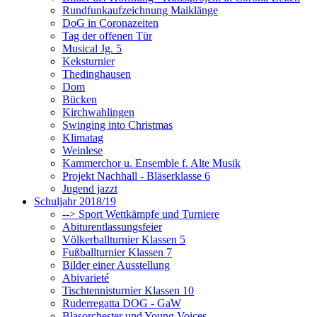
Rundfunkaufzeichnung Maiklänge
DoG in Coronazeiten
Tag der offenen Tür
Musical Jg. 5
Keksturnier
Thedinghausen
Dom
Bücken
Kirchwahlingen
Swinging into Christmas
Klimatag
Weinlese
Kammerchor u. Ensemble f. Alte Musik
Projekt Nachhall - Bläserklasse 6
Jugend jazzt
Schuljahr 2018/19
--> Sport Wettkämpfe und Turniere
Abiturentlassungsfeier
Völkerballturnier Klassen 5
Fußballturnier Klassen 7
Bilder einer Ausstellung
Abivarieté
Tischtennisturnier Klassen 10
Ruderregatta DOG - GaW
Blasorchester und Young Voices