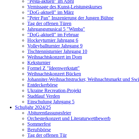
"Pesta-aktuell" im April
Vernissage des Kunst-Leistungskurses
"DoG-aktuell" im März
"Peter Pan" Inszenierung der Jungen Bühne
Tag der offenen Türen
Jahrgangsmusical 5 "Wimba"
"DoG-aktuell" im Februar
Hockeyturnier Jahrgang 6
Volleyballturnier Jahrgang 9
Tischtennisturnier Jahrgang 10
Weihnachtskonzert im Dom
Keksturnier
Formel Z "Ideenwerkstatt"
Weihnachtskonzert Bücken
Johanniter-Weihnachtstrucker, Weihnachtsmarkt und Swi
Entdeckerbörse
Ukraine Recreation-Projekt
Stadtlauf Verden
Einschulung Jahrgang 5
Schuljahr 2024/25
Abiturentlassungsfeier
Orchesterkonzert und Literaturwettbewerb
Sommerfest
Berufsbörse
Tag der offenen Tür