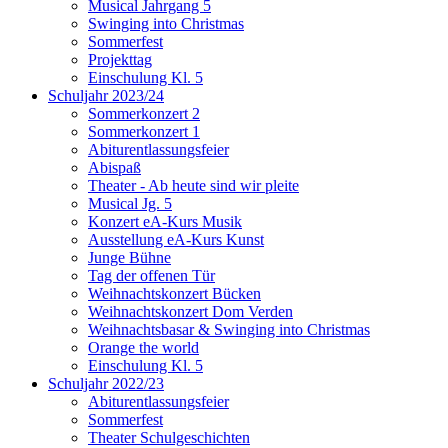
Musical Jahrgang 5
Swinging into Christmas
Sommerfest
Projekttag
Einschulung Kl. 5
Schuljahr 2023/24
Sommerkonzert 2
Sommerkonzert 1
Abiturentlassungsfeier
Abispaß
Theater - Ab heute sind wir pleite
Musical Jg. 5
Konzert eA-Kurs Musik
Ausstellung eA-Kurs Kunst
Junge Bühne
Tag der offenen Tür
Weihnachtskonzert Bücken
Weihnachtskonzert Dom Verden
Weihnachtsbasar & Swinging into Christmas
Orange the world
Einschulung Kl. 5
Schuljahr 2022/23
Abiturentlassungsfeier
Sommerfest
Theater Schulgeschichten