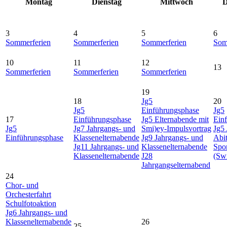
Montag
Dienstag
Mittwoch
D
3
4
5
6
Sommerferien
Sommerferien
Sommerferien
Som
10
11
12
13
Sommerferien
Sommerferien
Sommerferien
19
18
Jg5
20
Jg5
Einführungsphase
Jg5
17
Einführungsphase
Jg5 Elternabende mit
Ein
Jg5
Jg7 Jahrgangs- und
Smi)ey-Impulsvortrag
Jg5
Einführungsphase
Klassenelternabende
Jg9 Jahrgangs- und
Abit
Jg11 Jahrgangs- und
Klassenelternabende
Spor
Klassenelternabende
J28
(Sw
Jahrgangselternabend
24
Chor- und
Orchesterfahrt
Schulfotoaktion
Jg6 Jahrgangs- und
Klassenelternabende
26
25