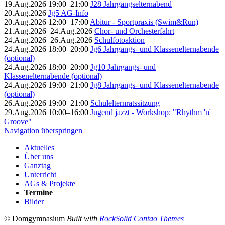
19.Aug.2026 19:00–21:00
J28 Jahrgangselternabend
20.Aug.2026
Jg5 AG-Info
20.Aug.2026 12:00–17:00
Abitur - Sportpraxis (Swim&Run)
21.Aug.2026–24.Aug.2026
Chor- und Orchesterfahrt
24.Aug.2026–26.Aug.2026
Schulfotoaktion
24.Aug.2026 18:00–20:00
Jg6 Jahrgangs- und Klassenelternabende
(optional)
24.Aug.2026 18:00–20:00
Jg10 Jahrgangs- und
Klassenelternabende (optional)
24.Aug.2026 19:00–21:00
Jg8 Jahrgangs- und Klassenelternabende
(optional)
26.Aug.2026 19:00–21:00
Schulelternratssitzung
29.Aug.2026 10:00–16:00
Jugend jazzt - Workshop: "Rhythm 'n'
Groove"
Navigation überspringen
Aktuelles
Über uns
Ganztag
Unterricht
AGs & Projekte
Termine
Bilder
© Domgymnasium
Built with
RockSolid Contao Themes