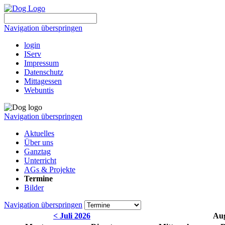
Navigation überspringen
login
IServ
Impressum
Datenschutz
Mittagessen
Webuntis
Navigation überspringen
Aktuelles
Über uns
Ganztag
Unterricht
AGs & Projekte
Termine
Bilder
Navigation überspringen
< Juli 2026
Aug