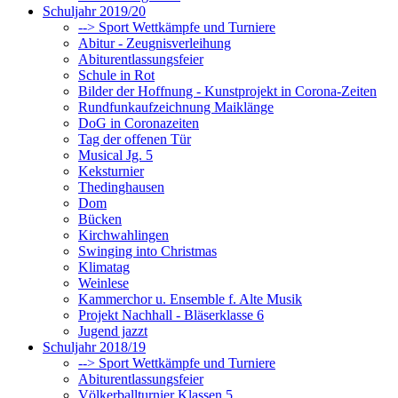
Schuljahr 2019/20
--> Sport Wettkämpfe und Turniere
Abitur - Zeugnisverleihung
Abiturentlassungsfeier
Schule in Rot
Bilder der Hoffnung - Kunstprojekt in Corona-Zeiten
Rundfunkaufzeichnung Maiklänge
DoG in Coronazeiten
Tag der offenen Tür
Musical Jg. 5
Keksturnier
Thedinghausen
Dom
Bücken
Kirchwahlingen
Swinging into Christmas
Klimatag
Weinlese
Kammerchor u. Ensemble f. Alte Musik
Projekt Nachhall - Bläserklasse 6
Jugend jazzt
Schuljahr 2018/19
--> Sport Wettkämpfe und Turniere
Abiturentlassungsfeier
Völkerballturnier Klassen 5