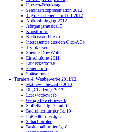
Unesco-Projekttag
Seminarfachpräsentation 2012
Tag der offenen Tür 11.1.2012
Antimobbingtag 2012
Jahrgangsmusical 5
Kunstforum
Kletterwand Pesta
Interessantes aus den Öko-AGs
Tischkicker
Spende DowWolff
Einschulung 2011
Entdeckerbörse
Feueralarm
Spätsommer
Turniere & Wettbewerbe 2011/12
Mathewettbewerbe 2012
Big Challenge 2012
Lesewettbewerb
Geografiewettbewerb
Staffellauf Jg. 5 und 6
Badmintonturnier Jg. 10
Fußballturnier Jg. 7
Schachturnier
Basketballturnier Jg. 8