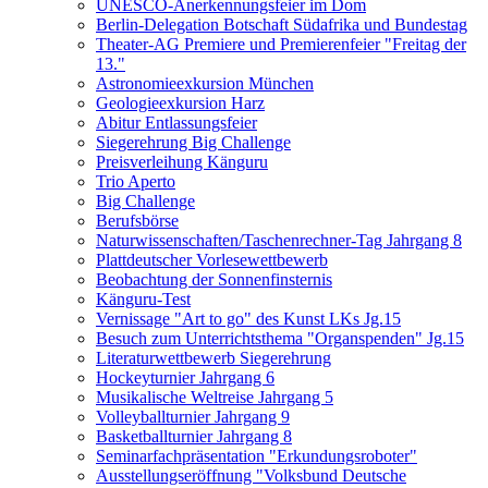
UNESCO-Anerkennungsfeier im Dom
Berlin-Delegation Botschaft Südafrika und Bundestag
Theater-AG Premiere und Premierenfeier "Freitag der
13."
Astronomieexkursion München
Geologieexkursion Harz
Abitur Entlassungsfeier
Siegerehrung Big Challenge
Preisverleihung Känguru
Trio Aperto
Big Challenge
Berufsbörse
Naturwissenschaften/Taschenrechner-Tag Jahrgang 8
Plattdeutscher Vorlesewettbewerb
Beobachtung der Sonnenfinsternis
Känguru-Test
Vernissage "Art to go" des Kunst LKs Jg.15
Besuch zum Unterrichtsthema "Organspenden" Jg.15
Literaturwettbewerb Siegerehrung
Hockeyturnier Jahrgang 6
Musikalische Weltreise Jahrgang 5
Volleyballturnier Jahrgang 9
Basketballturnier Jahrgang 8
Seminarfachpräsentation "Erkundungsroboter"
Ausstellungseröffnung "Volksbund Deutsche