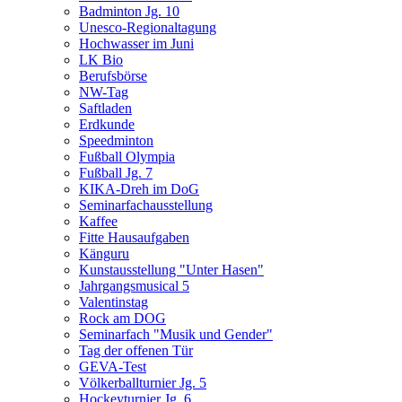
Badminton Jg. 10
Unesco-Regionaltagung
Hochwasser im Juni
LK Bio
Berufsbörse
NW-Tag
Saftladen
Erdkunde
Speedminton
Fußball Olympia
Fußball Jg. 7
KIKA-Dreh im DoG
Seminarfachausstellung
Kaffee
Fitte Hausaufgaben
Känguru
Kunstausstellung "Unter Hasen"
Jahrgangsmusical 5
Valentinstag
Rock am DOG
Seminarfach "Musik und Gender"
Tag der offenen Tür
GEVA-Test
Völkerballturnier Jg. 5
Hockeyturnier Jg. 6