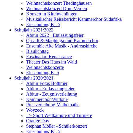
Weihnachtskonzert Thedinghausen
Weihnachtskonzert Dom Verden
Konzert in Kirchwahlingen
Musikalischer Reisebericht Kammerchor Südafrika
Einschulung Kl. 5
Schuljahr 2021/2022
Abitur 2022 - Entlassungsfeier
Qasadi & Maqhinga und Kammerchor
Ensemble Alte Musik - Andreaskirche
Blaulichttag
Faszination Renaissance
Theater Das Haus im Wald
Weihnachtskonzerte
Einschulung Kl.5
Schuljahr 2020/2021
Abitur Fotos Bothmer
Abitur - Entlasssungsfeier
Abitur - Zeugnisverleihung
Kammerchor Wittlohe
Preisverleihung Mathematik
Woyzeck
--> Sport Wettkämpfe und Turniere
Orange Day
Stephan Möller - Schülerkonzert
Einschulung Kl. 5