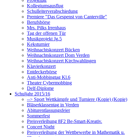
Projekttag
Kollegiumsausflug
Schulleiterverabschiedung
Premiere "Das Gespenst von Canterville"
Berufsbörse
Mrs. Pilks Irrenhaus
Tag der offenen Tür
Musikprojekt Jg.5
Keksturnier
Weihnachtskonzert Bücken
Weihnachtskonzert Dom Verden
Weihnachtskonzert Kirchwahlingen
Klavierkonzert
Entdeckerbörse
Anti-Mobbingtag Kl.6
Theater Cybermobbing
Delf-Diplome
Schuljahr 2015/16
--> Sport Wettkämpfe und Turniere (Kopie) (Kopie)
Bläserklassentag in Verden
Abiturentlassungsfeier
Sommerfest
Preisverleihung 8F2 Be-Smart-Kreativ.
Concert Night
Preisverleihung der Wettbewerbe in Mathematik u.