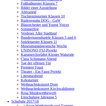
Fußballturnier Klassen 7
Bilder einer Ausstellung
Abivarieté
Tischtennisturnier Klassen 10
Ruderregatta DOG - GaW
Blasorchester und Young Voices
Sommerfest
Verdener Aller Stadtlauf
Bundesjugendspiele Klassen 5 und 6
Spieleturnier Klassen 11
Museumspädagogische Woche
UNISONO FSJ-Projekt
Kammerchorfahrt Kloster Walsrode
Clara Schumann Abend
Tag der offenen Tür
Premiere Faust
Theater - Ein Faust Projekt
Literaturabend
Keksturnier
Weihnachtskonzert Dom
Weihnachtskonzert Kirchwahlingen
Rosa Musikwettbewerb
Einschulung Jahrgang 5
Schuljahr 2017/18
--> Sport Wettkämpfe und Turniere