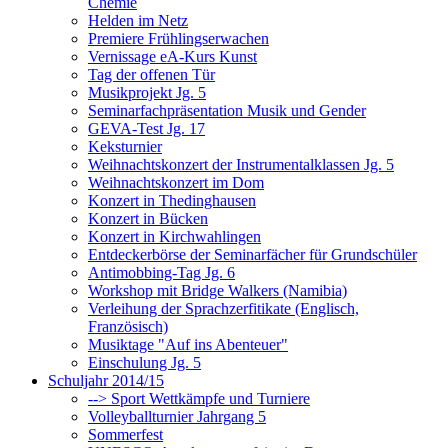
Chemie
Helden im Netz
Premiere Frühlingserwachen
Vernissage eA-Kurs Kunst
Tag der offenen Tür
Musikprojekt Jg. 5
Seminarfachpräsentation Musik und Gender
GEVA-Test Jg. 17
Keksturnier
Weihnachtskonzert der Instrumentalklassen Jg. 5
Weihnachtskonzert im Dom
Konzert in Thedinghausen
Konzert in Bücken
Konzert in Kirchwahlingen
Entdeckerbörse der Seminarfächer für Grundschüler
Antimobbing-Tag Jg. 6
Workshop mit Bridge Walkers (Namibia)
Verleihung der Sprachzerfitikate (Englisch,
Französisch)
Musiktage "Auf ins Abenteuer"
Einschulung Jg. 5
Schuljahr 2014/15
--> Sport Wettkämpfe und Turniere
Volleyballturnier Jahrgang 5
Sommerfest