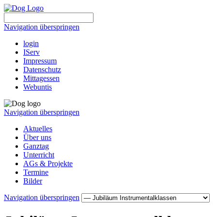
Navigation überspringen
login
IServ
Impressum
Datenschutz
Mittagessen
Webuntis
Navigation überspringen
Aktuelles
Über uns
Ganztag
Unterricht
AGs & Projekte
Termine
Bilder
Navigation überspringen