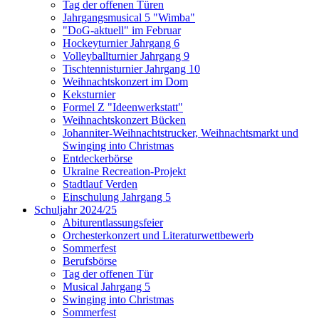
Tag der offenen Türen
Jahrgangsmusical 5 "Wimba"
"DoG-aktuell" im Februar
Hockeyturnier Jahrgang 6
Volleyballturnier Jahrgang 9
Tischtennisturnier Jahrgang 10
Weihnachtskonzert im Dom
Keksturnier
Formel Z "Ideenwerkstatt"
Weihnachtskonzert Bücken
Johanniter-Weihnachtstrucker, Weihnachtsmarkt und
Swinging into Christmas
Entdeckerbörse
Ukraine Recreation-Projekt
Stadtlauf Verden
Einschulung Jahrgang 5
Schuljahr 2024/25
Abiturentlassungsfeier
Orchesterkonzert und Literaturwettbewerb
Sommerfest
Berufsbörse
Tag der offenen Tür
Musical Jahrgang 5
Swinging into Christmas
Sommerfest