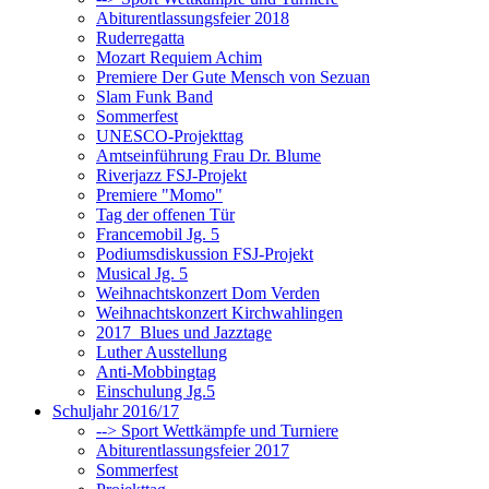
Abiturentlassungsfeier 2018
Ruderregatta
Mozart Requiem Achim
Premiere Der Gute Mensch von Sezuan
Slam Funk Band
Sommerfest
UNESCO-Projekttag
Amtseinführung Frau Dr. Blume
Riverjazz FSJ-Projekt
Premiere "Momo"
Tag der offenen Tür
Francemobil Jg. 5
Podiumsdiskussion FSJ-Projekt
Musical Jg. 5
Weihnachtskonzert Dom Verden
Weihnachtskonzert Kirchwahlingen
2017_Blues und Jazztage
Luther Ausstellung
Anti-Mobbingtag
Einschulung Jg.5
Schuljahr 2016/17
--> Sport Wettkämpfe und Turniere
Abiturentlassungsfeier 2017
Sommerfest