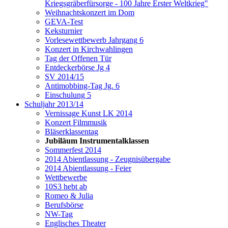
Kriegsgräberfürsorge - 100 Jahre Erster Weltkrieg"
Weihnachtskonzert im Dom
GEVA-Test
Keksturnier
Vorlesewettbewerb Jahrgang 6
Konzert in Kirchwahlingen
Tag der Offenen Tür
Entdeckerbörse Jg 4
SV 2014/15
Antimobbing-Tag Jg. 6
Einschulung 5
Schuljahr 2013/14
Vernissage Kunst LK 2014
Konzert Filmmusik
Bläserklassentag
Jubiläum Instrumentalklassen
Sommerfest 2014
2014 Abientlassung - Zeugnisübergabe
2014 Abientlassung - Feier
Wettbewerbe
10S3 hebt ab
Romeo & Julia
Berufsbörse
NW-Tag
Englisches Theater