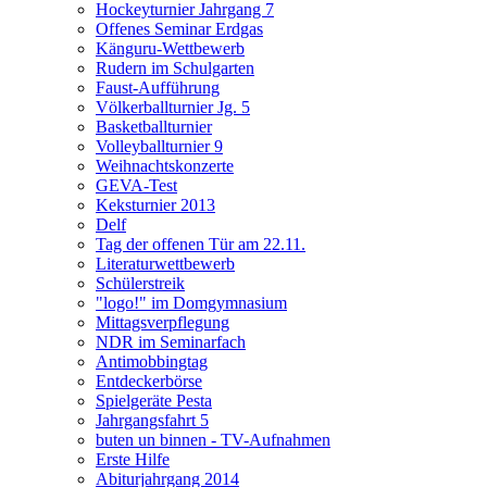
Hockeyturnier Jahrgang 7
Offenes Seminar Erdgas
Känguru-Wettbewerb
Rudern im Schulgarten
Faust-Aufführung
Völkerballturnier Jg. 5
Basketballturnier
Volleyballturnier 9
Weihnachtskonzerte
GEVA-Test
Keksturnier 2013
Delf
Tag der offenen Tür am 22.11.
Literaturwettbewerb
Schülerstreik
"logo!" im Domgymnasium
Mittagsverpflegung
NDR im Seminarfach
Antimobbingtag
Entdeckerbörse
Spielgeräte Pesta
Jahrgangsfahrt 5
buten un binnen - TV-Aufnahmen
Erste Hilfe
Abiturjahrgang 2014