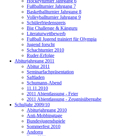
Hockeyturnier Jahrgang 6
Fußballturnier Jahrgang 7
Basketballturnier Jahrgang 8
Volleyballturnier Jahrgang 9
Schülerfriedenspreis
Big Challenge & Känguru
Literaturwettbewerb
Fußball Jugend trainiert für Olympia
Jugend forscht
Schachturnier 2010
Ruder-Erfolge
Abiturjahrgang 2011
Abitur 2011
Seminarfachpräsentation
Saftladen
Schumann-Abend
11.11.2010
2011 Abientlassung - Feier
2011 Abientlassung - Zeugnisübergabe
Schuljahr 2009/10
Abiturjahrgang 2010
Anti-Mobbingtage
Bundesjugendspiele
Sommerfest 2010
Andorra