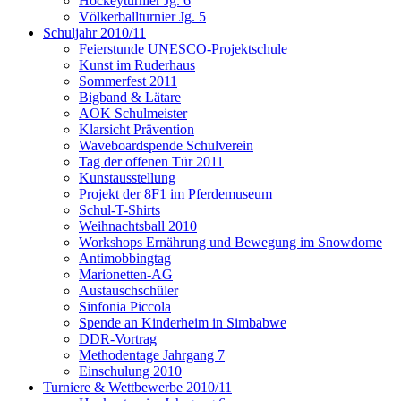
Hockeyturnier Jg. 6
Völkerballturnier Jg. 5
Schuljahr 2010/11
Feierstunde UNESCO-Projektschule
Kunst im Ruderhaus
Sommerfest 2011
Bigband & Lätare
AOK Schulmeister
Klarsicht Prävention
Waveboardspende Schulverein
Tag der offenen Tür 2011
Kunstausstellung
Projekt der 8F1 im Pferdemuseum
Schul-T-Shirts
Weihnachtsball 2010
Workshops Ernährung und Bewegung im Snowdome
Antimobbingtag
Marionetten-AG
Austauschschüler
Sinfonia Piccola
Spende an Kinderheim in Simbabwe
DDR-Vortrag
Methodentage Jahrgang 7
Einschulung 2010
Turniere & Wettbewerbe 2010/11