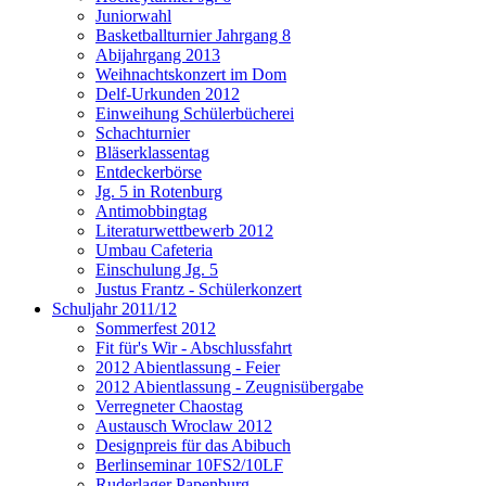
Juniorwahl
Basketballturnier Jahrgang 8
Abijahrgang 2013
Weihnachtskonzert im Dom
Delf-Urkunden 2012
Einweihung Schülerbücherei
Schachturnier
Bläserklassentag
Entdeckerbörse
Jg. 5 in Rotenburg
Antimobbingtag
Literaturwettbewerb 2012
Umbau Cafeteria
Einschulung Jg. 5
Justus Frantz - Schülerkonzert
Schuljahr 2011/12
Sommerfest 2012
Fit für's Wir - Abschlussfahrt
2012 Abientlassung - Feier
2012 Abientlassung - Zeugnisübergabe
Verregneter Chaostag
Austausch Wroclaw 2012
Designpreis für das Abibuch
Berlinseminar 10FS2/10LF
Ruderlager Papenburg