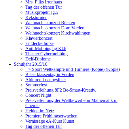
Mrs. Pilks Irrenhaus
Tag der offenen Tür
Musikprojekt Jg.5
Keksturnier
Weihnachtskonzert Bücken
Weihnachtskonzert Dom Verden
Weihnachtskonzert Kirchwahlingen
Klavierkonzert
Entdeckerbörse
Anti-Mobbingtag Kl.6
Theater Cybermobbing
Delf-Diplome
Schuljahr 2015/16
--> Sport Wettkämpfe und Turniere (Kopie) (Kopie)
Bläserklassentag in Verden
Abiturentlassungsfeier
Sommerfest
Preisverleihung 8F2 Be-Smart-Kreativ.
Concert Night
Preisverleihung der Wettbewerbe in Mathematik u.
Chemie
Helden im Netz
Premiere Frühlingserwachen
Vernissage eA-Kurs Kunst
Tag der offenen Tür