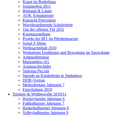
Kunst im Ruderhaus
Sommerfest 2011
Bigband & Lätare
AOK Schulmeister
Klarsicht Prävention
Waveboardspende Schulverein
Tag der offenen Tür 2011
Kunstausstellung
Projekt der 8F1 im Pferdemuseum
Schul-T-Shirts
Weihnachtsball 2010
Workshops Ernährung und Bewegung im Snowdome
Antimobbingtag
Marionetten-AG
Austauschschüler
Sinfonia Piccola
Spende an Kinderheim in Simbabwe
DDR-Vortrag
Methodentage Jahrgang 7
Einschulung 2010
Turniere & Wettbewerbe 2010/11
Hockeyturnier Jahrgang 6
Fußballturnier Jahrgang 7
Basketballturnier Jahrgang 8
Volleyballturnier Jahrgang 9