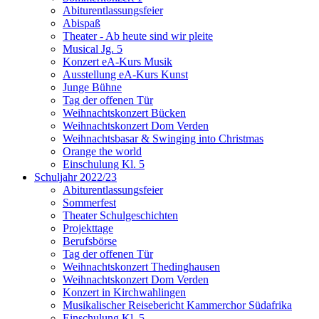
Abiturentlassungsfeier
Abispaß
Theater - Ab heute sind wir pleite
Musical Jg. 5
Konzert eA-Kurs Musik
Ausstellung eA-Kurs Kunst
Junge Bühne
Tag der offenen Tür
Weihnachtskonzert Bücken
Weihnachtskonzert Dom Verden
Weihnachtsbasar & Swinging into Christmas
Orange the world
Einschulung Kl. 5
Schuljahr 2022/23
Abiturentlassungsfeier
Sommerfest
Theater Schulgeschichten
Projekttage
Berufsbörse
Tag der offenen Tür
Weihnachtskonzert Thedinghausen
Weihnachtskonzert Dom Verden
Konzert in Kirchwahlingen
Musikalischer Reisebericht Kammerchor Südafrika
Einschulung Kl. 5