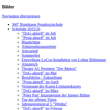
Bilder
Navigation überspringen
360° Rundgang Pestalozzischule
Schuljahr 2025/26
"DoG-aktuell" im Juli
"Pesta-aktuell" im Juli
Blaulichttag
Abiturentlassungsfeier
Abivarieté
Sommerfest
Einweihung LoCos-Installation von Lothar Bührmann
Abistreich
Theater AG Premiere "Der Meteor"
"DoG-aktuell" im Mai
Berufsbörse / Zukunftstag
"Pesta-aktuell" im April
Vernissage des Kunst-Leistungskurses
"DoG-aktuell" im März
"Peter Pan" Inszenierung der Jungen Bühne
Tag der offenen Türen
Jahrgangsmusical 5 "Wimba"
"DoG-aktuell" im Februar