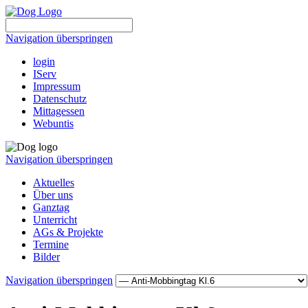
Navigation überspringen
login
IServ
Impressum
Datenschutz
Mittagessen
Webuntis
Navigation überspringen
Aktuelles
Über uns
Ganztag
Unterricht
AGs & Projekte
Termine
Bilder
Navigation überspringen