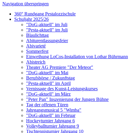
Navigation überspringen
360° Rundgang Pestalozzischule
Schuljahr 2025/26
"DoG-aktuell" im Juli
"Pesta-aktuell" im Juli
Blaulichttag
Abiturentlassungsfeier
Abivarieté
Sommerfest
Einweihung LoCos-Installation von Lothar Bührmann
Abistreich
Theater AG Premiere "Der Meteor"
"DoG-aktuell" im Mai
Berufsbörse / Zukunftstag
"Pesta-aktuell" im April
Vernissage des Kunst-Leistungskurses
"DoG-aktuell" im März
"Peter Pan" Inszenierung der Jungen Bühne
Tag der offenen Türen
Jahrgangsmusical 5 "Wimba"
"DoG-aktuell" im Februar
Hockeyturnier Jahrgang 6
Volleyballturnier Jahrgang 9
Tischtennisturnier Jahrgang 10