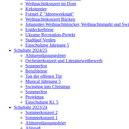
Weihnachtskonzert im Dom
Keksturnier
Formel Z "Ideenwerkstatt"
Weihnachtskonzert Bücken
Johanniter-Weihnachtstrucker, Weihnachtsmarkt und Swi
Entdeckerbörse
Ukraine Recreation-Projekt
Stadtlauf Verden
Einschulung Jahrgang 5
Schuljahr 2024/25
Abiturentlassungsfeier
Orchesterkonzert und Literaturwettbewerb
Sommerfest
Berufsbörse
Tag der offenen Tür
Musical Jahrgang 5
Swinging into Christmas
Sommerfest
Projekttag
Einschulung Kl. 5
Schuljahr 2023/24
Sommerkonzert 2
Sommerkonzert 1
Abiturentlassungsfeier
Abispaß