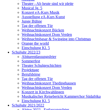
Theater - Ab heute sind wir pleite
Musical Jg. 5
Konzert eA-Kurs Musik
Ausstellung eA-Kurs Kunst
Junge Bühne
Tag der offenen Tür
Weihnachtskonzert Bücken
Weihnachtskonzert Dom Verden
Weihnachtsbasar & Swinging into Christmas
Orange the world
Einschulung Kl. 5
Schuljahr 2022/23
Abiturentlassungsfeier
Sommerfest
Theater Schulgeschichten
Projekttage
Berufsbörse
Tag der offenen Tür
Weihnachtskonzert Thedinghausen
Weihnachtskonzert Dom Verden
Konzert in Kirchwahlingen
Musikalischer Reisebericht Kammerchor Südafrika
Einschulung Kl. 5
Schuljahr 2021/2022
Abitur 2022 - Entlassungsfeier