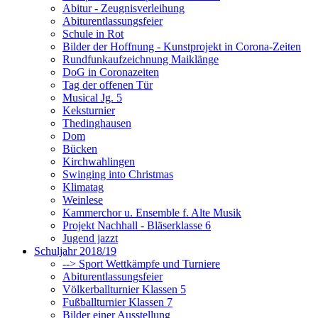
Abitur - Zeugnisverleihung
Abiturentlassungsfeier
Schule in Rot
Bilder der Hoffnung - Kunstprojekt in Corona-Zeiten
Rundfunkaufzeichnung Maiklänge
DoG in Coronazeiten
Tag der offenen Tür
Musical Jg. 5
Keksturnier
Thedinghausen
Dom
Bücken
Kirchwahlingen
Swinging into Christmas
Klimatag
Weinlese
Kammerchor u. Ensemble f. Alte Musik
Projekt Nachhall - Bläserklasse 6
Jugend jazzt
Schuljahr 2018/19
--> Sport Wettkämpfe und Turniere
Abiturentlassungsfeier
Völkerballturnier Klassen 5
Fußballturnier Klassen 7
Bilder einer Ausstellung