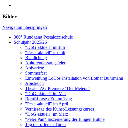
Bilder
Navigation überspringen
360° Rundgang Pestalozzischule
Schuljahr 2025/26
"DoG-aktuell" im Juli
"Pesta-aktuell" im Juli
Blaulichttag
Abiturentlassungsfeier
Abivarieté
Sommerfest
Einweihung LoCos-Installation von Lothar Bührmann
Abistreich
Theater AG Premiere "Der Meteor"
"DoG-aktuell" im Mai
Berufsbörse / Zukunftstag
"Pesta-aktuell" im April
Vernissage des Kunst-Leistungskurses
"DoG-aktuell" im März
"Peter Pan" Inszenierung der Jungen Bühne
Tag der offenen Türen