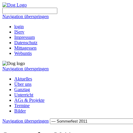
Navigation überspringen
login
IServ
Impressum
Datenschutz
Mittagessen
Webuntis
Navigation überspringen
Aktuelles
Über uns
Ganztag
Unterricht
AGs & Projekte
Termine
Bilder
Navigation überspringen