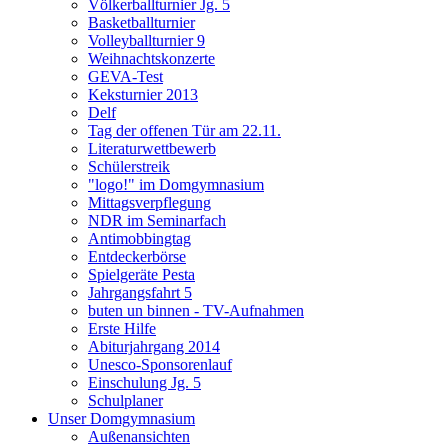
Völkerballturnier Jg. 5
Basketballturnier
Volleyballturnier 9
Weihnachtskonzerte
GEVA-Test
Keksturnier 2013
Delf
Tag der offenen Tür am 22.11.
Literaturwettbewerb
Schülerstreik
"logo!" im Domgymnasium
Mittagsverpflegung
NDR im Seminarfach
Antimobbingtag
Entdeckerbörse
Spielgeräte Pesta
Jahrgangsfahrt 5
buten un binnen - TV-Aufnahmen
Erste Hilfe
Abiturjahrgang 2014
Unesco-Sponsorenlauf
Einschulung Jg. 5
Schulplaner
Unser Domgymnasium
Außenansichten