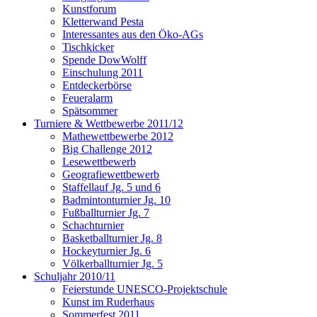
Kunstforum
Kletterwand Pesta
Interessantes aus den Öko-AGs
Tischkicker
Spende DowWolff
Einschulung 2011
Entdeckerbörse
Feueralarm
Spätsommer
Turniere & Wettbewerbe 2011/12
Mathewettbewerbe 2012
Big Challenge 2012
Lesewettbewerb
Geografiewettbewerb
Staffellauf Jg. 5 und 6
Badmintonturnier Jg. 10
Fußballturnier Jg. 7
Schachturnier
Basketballturnier Jg. 8
Hockeyturnier Jg. 6
Völkerballturnier Jg. 5
Schuljahr 2010/11
Feierstunde UNESCO-Projektschule
Kunst im Ruderhaus
Sommerfest 2011