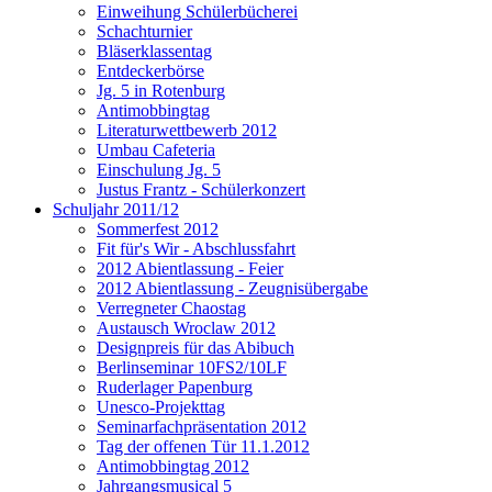
Einweihung Schülerbücherei
Schachturnier
Bläserklassentag
Entdeckerbörse
Jg. 5 in Rotenburg
Antimobbingtag
Literaturwettbewerb 2012
Umbau Cafeteria
Einschulung Jg. 5
Justus Frantz - Schülerkonzert
Schuljahr 2011/12
Sommerfest 2012
Fit für's Wir - Abschlussfahrt
2012 Abientlassung - Feier
2012 Abientlassung - Zeugnisübergabe
Verregneter Chaostag
Austausch Wroclaw 2012
Designpreis für das Abibuch
Berlinseminar 10FS2/10LF
Ruderlager Papenburg
Unesco-Projekttag
Seminarfachpräsentation 2012
Tag der offenen Tür 11.1.2012
Antimobbingtag 2012
Jahrgangsmusical 5