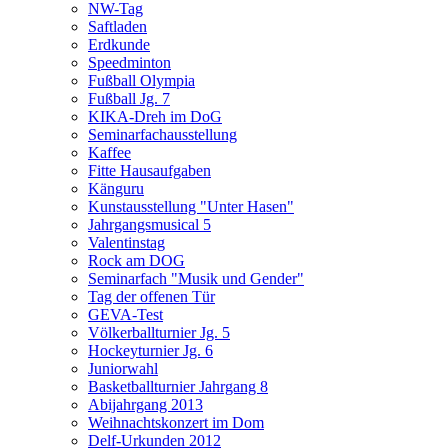
NW-Tag
Saftladen
Erdkunde
Speedminton
Fußball Olympia
Fußball Jg. 7
KIKA-Dreh im DoG
Seminarfachausstellung
Kaffee
Fitte Hausaufgaben
Känguru
Kunstausstellung "Unter Hasen"
Jahrgangsmusical 5
Valentinstag
Rock am DOG
Seminarfach "Musik und Gender"
Tag der offenen Tür
GEVA-Test
Völkerballturnier Jg. 5
Hockeyturnier Jg. 6
Juniorwahl
Basketballturnier Jahrgang 8
Abijahrgang 2013
Weihnachtskonzert im Dom
Delf-Urkunden 2012