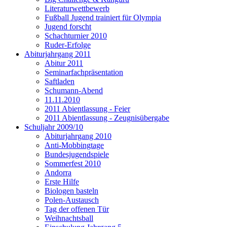
Literaturwettbewerb
Fußball Jugend trainiert für Olympia
Jugend forscht
Schachturnier 2010
Ruder-Erfolge
Abiturjahrgang 2011
Abitur 2011
Seminarfachpräsentation
Saftladen
Schumann-Abend
11.11.2010
2011 Abientlassung - Feier
2011 Abientlassung - Zeugnisübergabe
Schuljahr 2009/10
Abiturjahrgang 2010
Anti-Mobbingtage
Bundesjugendspiele
Sommerfest 2010
Andorra
Erste Hilfe
Biologen basteln
Polen-Austausch
Tag der offenen Tür
Weihnachtsball