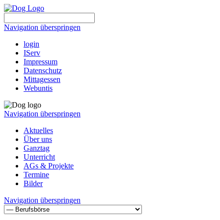
Navigation überspringen
login
IServ
Impressum
Datenschutz
Mittagessen
Webuntis
Navigation überspringen
Aktuelles
Über uns
Ganztag
Unterricht
AGs & Projekte
Termine
Bilder
Navigation überspringen