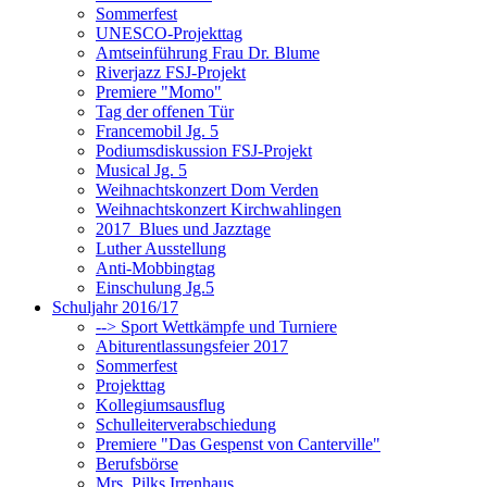
Sommerfest
UNESCO-Projekttag
Amtseinführung Frau Dr. Blume
Riverjazz FSJ-Projekt
Premiere "Momo"
Tag der offenen Tür
Francemobil Jg. 5
Podiumsdiskussion FSJ-Projekt
Musical Jg. 5
Weihnachtskonzert Dom Verden
Weihnachtskonzert Kirchwahlingen
2017_Blues und Jazztage
Luther Ausstellung
Anti-Mobbingtag
Einschulung Jg.5
Schuljahr 2016/17
--> Sport Wettkämpfe und Turniere
Abiturentlassungsfeier 2017
Sommerfest
Projekttag
Kollegiumsausflug
Schulleiterverabschiedung
Premiere "Das Gespenst von Canterville"
Berufsbörse
Mrs. Pilks Irrenhaus