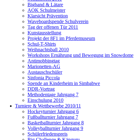
Bigband & Lätare
AOK Schulmeister
Klarsicht Prävention
Waveboardspende Schulverein
Tag der offenen Tür 2011
Kunstausstellung
Projekt der 8F1 im Pferdemuseum
Schul-T-Shirts
Weihnachtsball 2010
Workshops Ernährung und Bewegung im Snowdome
Antimobbingtag
Marionetten-AG
Austauschschüler
Sinfonia Piccola
Spende an Kinderheim in Simbabwe
DDR-Vortrag
Methodentage Jahrgang 7
Einschulung 2010
Turniere & Wettbewerbe 2010/11
Hockeyturnier Jahrgang 6
Fußballturnier Jahrgang 7
Basketballturnier Jahrgang 8
Volleyballturnier Jahrgang 9
Schülerfriedenspreis
Big Challenge & Känguru