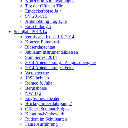
Konzert in Kirchwahlingen
Tag der Offenen Tür
Entdeckerbörse Jg 4
SV 2014/15
Antimobbing-Tag Jg. 6
Einschulung 5
Schuljahr 2013/14
Vernissage Kunst LK 2014
Konzert Filmmusik
Bläserklassentag
Jubiläum Instrumentalklassen
Sommerfest 2014
2014 Abientlassung - Zeugnisübergabe
2014 Abientlassung - Feier
Wettbewerbe
10S3 hebt ab
Romeo & Julia
Berufsbörse
NW-Tag
Englisches Theater
Hockeyturnier Jahrgang 7
Offenes Seminar Erdgas
Känguru-Wettbewerb
Rudern im Schulgarten
Faust-Aufführung