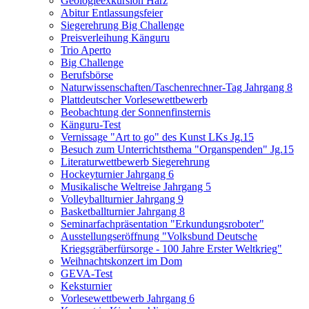
Geologieexkursion Harz
Abitur Entlassungsfeier
Siegerehrung Big Challenge
Preisverleihung Känguru
Trio Aperto
Big Challenge
Berufsbörse
Naturwissenschaften/Taschenrechner-Tag Jahrgang 8
Plattdeutscher Vorlesewettbewerb
Beobachtung der Sonnenfinsternis
Känguru-Test
Vernissage "Art to go" des Kunst LKs Jg.15
Besuch zum Unterrichtsthema "Organspenden" Jg.15
Literaturwettbewerb Siegerehrung
Hockeyturnier Jahrgang 6
Musikalische Weltreise Jahrgang 5
Volleyballturnier Jahrgang 9
Basketballturnier Jahrgang 8
Seminarfachpräsentation "Erkundungsroboter"
Ausstellungseröffnung "Volksbund Deutsche
Kriegsgräberfürsorge - 100 Jahre Erster Weltkrieg"
Weihnachtskonzert im Dom
GEVA-Test
Keksturnier
Vorlesewettbewerb Jahrgang 6