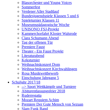
Blasorchester und Young Voices
Sommerfest
Verdener Aller Stadtlauf
Bundesjugendspiele Klassen 5 und 6
Spieleturnier Klassen 11
Museumspädagogische Woche
UNISONO FSJ-Projekt
Kammerchorfahrt Kloster Walsrode
Clara Schumann Abend
Tag der offenen Tür
Premiere Faust
Theater - Ein Faust Projekt
Literaturabend
Keksturnier
Weihnachtskonzert Dom
Weihnachtskonzert Kirchwahlingen
Rosa Musikwettbewerb
Einschulung Jahrgang 5
Schuljahr 2017/18
--> Sport Wettkämpfe und Turniere
Abiturentlassungsfeier 2018
Ruderregatta
Mozart Requiem Achim
Premiere Der Gute Mensch von Sezuan
Slam Funk Band