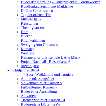
Bilder der Hoffnung - Kunstprojekt in Corona-Zeiten
Rundfunkaufzeichnung Maiklänge
DoG in Coronazeiten
Tag der offenen Tür
Musical Jg. 5
Keksturnier
Thedinghausen
Dom
Bücken
Kirchwahlingen
Swinging into Christmas
Klimatag
Weinlese
Kammerchor u. Ensemble f. Alte Musik
Projekt Nachhall - Bläserklasse 6
Jugend jazzt
Schuljahr 2018/19
--> Sport Wettkämpfe und Turniere
Abiturentlassungsfeier
Völkerballturnier Klassen 5
Fußballturnier Klassen 7
Bilder einer Ausstellung
Abivarieté
Tischtennisturnier Klassen 10
Ruderregatta DOG - GaW