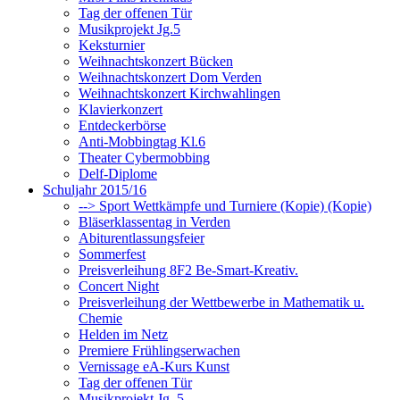
Tag der offenen Tür
Musikprojekt Jg.5
Keksturnier
Weihnachtskonzert Bücken
Weihnachtskonzert Dom Verden
Weihnachtskonzert Kirchwahlingen
Klavierkonzert
Entdeckerbörse
Anti-Mobbingtag Kl.6
Theater Cybermobbing
Delf-Diplome
Schuljahr 2015/16
--> Sport Wettkämpfe und Turniere (Kopie) (Kopie)
Bläserklassentag in Verden
Abiturentlassungsfeier
Sommerfest
Preisverleihung 8F2 Be-Smart-Kreativ.
Concert Night
Preisverleihung der Wettbewerbe in Mathematik u.
Chemie
Helden im Netz
Premiere Frühlingserwachen
Vernissage eA-Kurs Kunst
Tag der offenen Tür
Musikprojekt Jg. 5