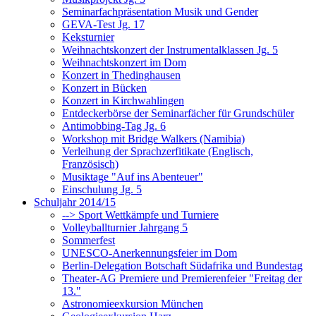
Seminarfachpräsentation Musik und Gender
GEVA-Test Jg. 17
Keksturnier
Weihnachtskonzert der Instrumentalklassen Jg. 5
Weihnachtskonzert im Dom
Konzert in Thedinghausen
Konzert in Bücken
Konzert in Kirchwahlingen
Entdeckerbörse der Seminarfächer für Grundschüler
Antimobbing-Tag Jg. 6
Workshop mit Bridge Walkers (Namibia)
Verleihung der Sprachzerfitikate (Englisch,
Französisch)
Musiktage "Auf ins Abenteuer"
Einschulung Jg. 5
Schuljahr 2014/15
--> Sport Wettkämpfe und Turniere
Volleyballturnier Jahrgang 5
Sommerfest
UNESCO-Anerkennungsfeier im Dom
Berlin-Delegation Botschaft Südafrika und Bundestag
Theater-AG Premiere und Premierenfeier "Freitag der
13."
Astronomieexkursion München