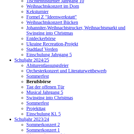
Tischtennisturnier Jahrgang 10
Weihnachtskonzert im Dom
Keksturnier
Formel Z "Ideenwerkstatt"
Weihnachtskonzert Bücken
Johanniter-Weihnachtstrucker, Weihnachtsmarkt und
Swinging into Christmas
Entdeckerbörse
Ukraine Recreation-Projekt
Stadtlauf Verden
Einschulung Jahrgang 5
Schuljahr 2024/25
Abiturentlassungsfeier
Orchesterkonzert und Literaturwettbewerb
Sommerfest
Berufsbörse
Tag der offenen Tür
Musical Jahrgang 5
Swinging into Christmas
Sommerfest
Projekttag
Einschulung Kl. 5
Schuljahr 2023/24
Sommerkonzert 2
Sommerkonzert 1