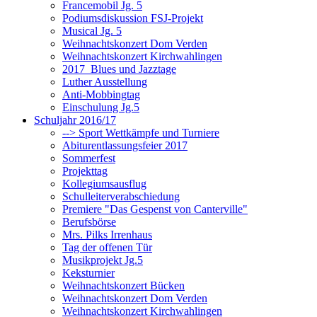
Francemobil Jg. 5
Podiumsdiskussion FSJ-Projekt
Musical Jg. 5
Weihnachtskonzert Dom Verden
Weihnachtskonzert Kirchwahlingen
2017_Blues und Jazztage
Luther Ausstellung
Anti-Mobbingtag
Einschulung Jg.5
Schuljahr 2016/17
--> Sport Wettkämpfe und Turniere
Abiturentlassungsfeier 2017
Sommerfest
Projekttag
Kollegiumsausflug
Schulleiterverabschiedung
Premiere "Das Gespenst von Canterville"
Berufsbörse
Mrs. Pilks Irrenhaus
Tag der offenen Tür
Musikprojekt Jg.5
Keksturnier
Weihnachtskonzert Bücken
Weihnachtskonzert Dom Verden
Weihnachtskonzert Kirchwahlingen