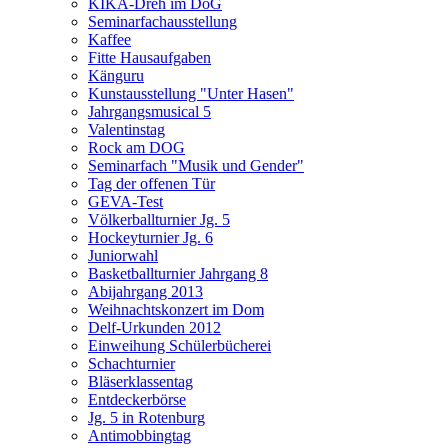
KIKA-Dreh im DoG
Seminarfachausstellung
Kaffee
Fitte Hausaufgaben
Känguru
Kunstausstellung "Unter Hasen"
Jahrgangsmusical 5
Valentinstag
Rock am DOG
Seminarfach "Musik und Gender"
Tag der offenen Tür
GEVA-Test
Völkerballturnier Jg. 5
Hockeyturnier Jg. 6
Juniorwahl
Basketballturnier Jahrgang 8
Abijahrgang 2013
Weihnachtskonzert im Dom
Delf-Urkunden 2012
Einweihung Schülerbücherei
Schachturnier
Bläserklassentag
Entdeckerbörse
Jg. 5 in Rotenburg
Antimobbingtag