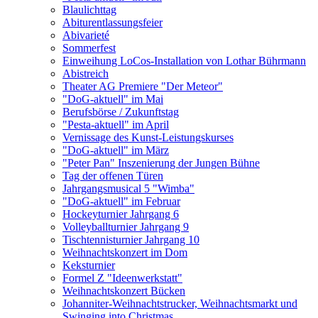
Blaulichttag
Abiturentlassungsfeier
Abivarieté
Sommerfest
Einweihung LoCos-Installation von Lothar Bührmann
Abistreich
Theater AG Premiere "Der Meteor"
"DoG-aktuell" im Mai
Berufsbörse / Zukunftstag
"Pesta-aktuell" im April
Vernissage des Kunst-Leistungskurses
"DoG-aktuell" im März
"Peter Pan" Inszenierung der Jungen Bühne
Tag der offenen Türen
Jahrgangsmusical 5 "Wimba"
"DoG-aktuell" im Februar
Hockeyturnier Jahrgang 6
Volleyballturnier Jahrgang 9
Tischtennisturnier Jahrgang 10
Weihnachtskonzert im Dom
Keksturnier
Formel Z "Ideenwerkstatt"
Weihnachtskonzert Bücken
Johanniter-Weihnachtstrucker, Weihnachtsmarkt und
Swinging into Christmas