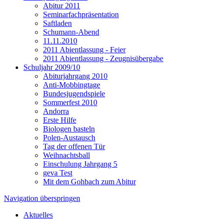
Abitur 2011
Seminarfachpräsentation
Saftladen
Schumann-Abend
11.11.2010
2011 Abientlassung - Feier
2011 Abientlassung - Zeugnisübergabe
Schuljahr 2009/10
Abiturjahrgang 2010
Anti-Mobbingtage
Bundesjugendspiele
Sommerfest 2010
Andorra
Erste Hilfe
Biologen basteln
Polen-Austausch
Tag der offenen Tür
Weihnachtsball
Einschulung Jahrgang 5
geva Test
Mit dem Gohbach zum Abitur
Navigation überspringen
Aktuelles