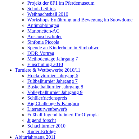
Projekt der 8F1 im Pferdemuseum
Schul-T-Shirts
Weihnachtsball 2010
Workshops Ernährung und Bewegung im Snowdome
Antimobbingtag
Marionetten-AG
Austauschschüler
Sinfonia Piccola
Spende an Kinderheim in Simbabwe
DDR-Vortrag
Methodentage Jahrgang 7
Einschulung 2010
Turniere & Wettbewerbe 2010/11
Hockeyturnier Jahrgang 6
Fußballturnier Jahrgang 7
Basketballturnier Jahrgang 8
Volleyballturnier Jahrgang 9
Schülerfriedenspreis
Big Challenge & Känguru
Literaturwettbewerb
Fußball Jugend trainiert für Olympia
Jugend forscht
Schachturnier 2010
Ruder-Erfolge
Abiturjahrgang 2011