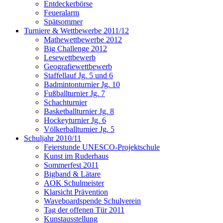
Entdeckerbörse
Feueralarm
Spätsommer
Turniere & Wettbewerbe 2011/12
Mathewettbewerbe 2012
Big Challenge 2012
Lesewettbewerb
Geografiewettbewerb
Staffellauf Jg. 5 und 6
Badmintonturnier Jg. 10
Fußballturnier Jg. 7
Schachturnier
Basketballturnier Jg. 8
Hockeyturnier Jg. 6
Völkerballturnier Jg. 5
Schuljahr 2010/11
Feierstunde UNESCO-Projektschule
Kunst im Ruderhaus
Sommerfest 2011
Bigband & Lätare
AOK Schulmeister
Klarsicht Prävention
Waveboardspende Schulverein
Tag der offenen Tür 2011
Kunstausstellung