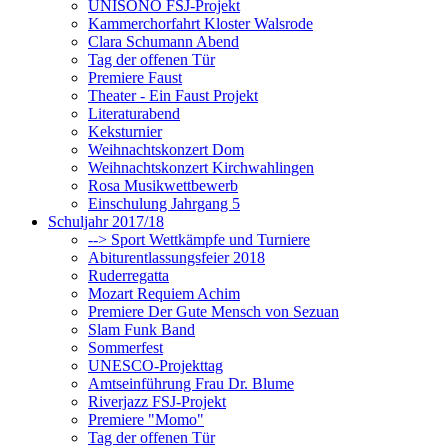
UNISONO FSJ-Projekt
Kammerchorfahrt Kloster Walsrode
Clara Schumann Abend
Tag der offenen Tür
Premiere Faust
Theater - Ein Faust Projekt
Literaturabend
Keksturnier
Weihnachtskonzert Dom
Weihnachtskonzert Kirchwahlingen
Rosa Musikwettbewerb
Einschulung Jahrgang 5
Schuljahr 2017/18
--> Sport Wettkämpfe und Turniere
Abiturentlassungsfeier 2018
Ruderregatta
Mozart Requiem Achim
Premiere Der Gute Mensch von Sezuan
Slam Funk Band
Sommerfest
UNESCO-Projekttag
Amtseinführung Frau Dr. Blume
Riverjazz FSJ-Projekt
Premiere "Momo"
Tag der offenen Tür