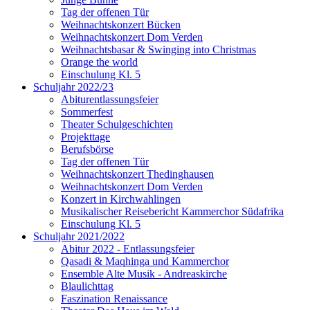
Tag der offenen Tür
Weihnachtskonzert Bücken
Weihnachtskonzert Dom Verden
Weihnachtsbasar & Swinging into Christmas
Orange the world
Einschulung Kl. 5
Schuljahr 2022/23
Abiturentlassungsfeier
Sommerfest
Theater Schulgeschichten
Projekttage
Berufsbörse
Tag der offenen Tür
Weihnachtskonzert Thedinghausen
Weihnachtskonzert Dom Verden
Konzert in Kirchwahlingen
Musikalischer Reisebericht Kammerchor Südafrika
Einschulung Kl. 5
Schuljahr 2021/2022
Abitur 2022 - Entlassungsfeier
Qasadi & Maqhinga und Kammerchor
Ensemble Alte Musik - Andreaskirche
Blaulichttag
Faszination Renaissance