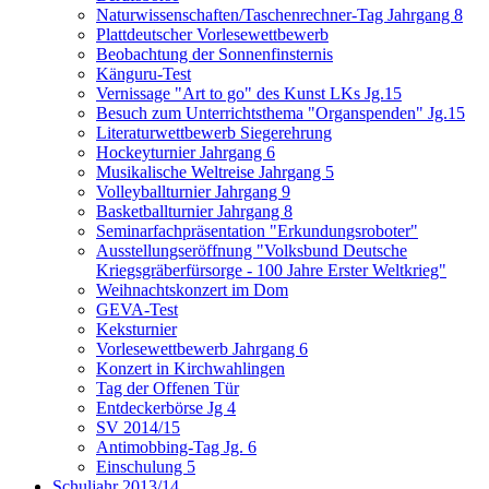
Naturwissenschaften/Taschenrechner-Tag Jahrgang 8
Plattdeutscher Vorlesewettbewerb
Beobachtung der Sonnenfinsternis
Känguru-Test
Vernissage "Art to go" des Kunst LKs Jg.15
Besuch zum Unterrichtsthema "Organspenden" Jg.15
Literaturwettbewerb Siegerehrung
Hockeyturnier Jahrgang 6
Musikalische Weltreise Jahrgang 5
Volleyballturnier Jahrgang 9
Basketballturnier Jahrgang 8
Seminarfachpräsentation "Erkundungsroboter"
Ausstellungseröffnung "Volksbund Deutsche
Kriegsgräberfürsorge - 100 Jahre Erster Weltkrieg"
Weihnachtskonzert im Dom
GEVA-Test
Keksturnier
Vorlesewettbewerb Jahrgang 6
Konzert in Kirchwahlingen
Tag der Offenen Tür
Entdeckerbörse Jg 4
SV 2014/15
Antimobbing-Tag Jg. 6
Einschulung 5
Schuljahr 2013/14