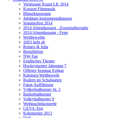
Vernissage Kunst LK 2014
Konzert Filmmusik
Bläserklassentag
Jubiläum Instrumentalklassen
Sommerfest 2014
2014 Abientlassung - Zeugnisübergabe
2014 Abientlassung - Feier
Wettbewerbe
10S3 hebt ab
Romeo & Julia
Berufsbörse
NW-Tag
Englisches Theater
Hockeyturnier Jahrgang 7
Offenes Seminar Erdgas
Känguru-Wettbewerb
Rudern im Schulgarten
Faust-Aufführung
Völkerballturnier Jg. 5
Basketballturnier
Volleyballturnier 9
Weihnachtskonzerte
GEVA-Test
Keksturnier 2013
Delf