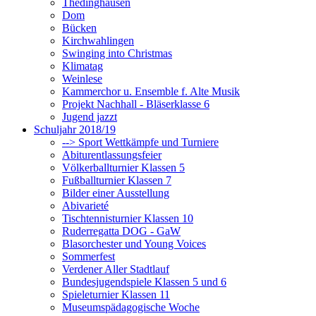
Thedinghausen
Dom
Bücken
Kirchwahlingen
Swinging into Christmas
Klimatag
Weinlese
Kammerchor u. Ensemble f. Alte Musik
Projekt Nachhall - Bläserklasse 6
Jugend jazzt
Schuljahr 2018/19
--> Sport Wettkämpfe und Turniere
Abiturentlassungsfeier
Völkerballturnier Klassen 5
Fußballturnier Klassen 7
Bilder einer Ausstellung
Abivarieté
Tischtennisturnier Klassen 10
Ruderregatta DOG - GaW
Blasorchester und Young Voices
Sommerfest
Verdener Aller Stadtlauf
Bundesjugendspiele Klassen 5 und 6
Spieleturnier Klassen 11
Museumspädagogische Woche