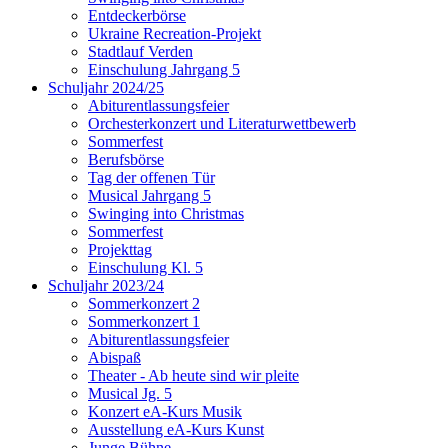
Entdeckerbörse
Ukraine Recreation-Projekt
Stadtlauf Verden
Einschulung Jahrgang 5
Schuljahr 2024/25
Abiturentlassungsfeier
Orchesterkonzert und Literaturwettbewerb
Sommerfest
Berufsbörse
Tag der offenen Tür
Musical Jahrgang 5
Swinging into Christmas
Sommerfest
Projekttag
Einschulung Kl. 5
Schuljahr 2023/24
Sommerkonzert 2
Sommerkonzert 1
Abiturentlassungsfeier
Abispaß
Theater - Ab heute sind wir pleite
Musical Jg. 5
Konzert eA-Kurs Musik
Ausstellung eA-Kurs Kunst
Junge Bühne