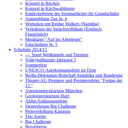
Konzert in Bücken
Konzert in Kirchwahlingen
Entdeckerbörse der Seminarfächer für Grundschüler
Antimobbing-Tag Jg. 6
Workshop mit Bridge Walkers (Namibia)
Verleihung der Sprachzerfitikate (Englisch,
Französisch)
Musiktage "Auf ins Abenteuer"
Einschulung Jg. 5
Schuljahr 2014/15
--> Sport Wettkämpfe und Turniere
Volleyballturnier Jahrgang 5
Sommerfest
UNESCO-Anerkennungsfeier im Dom
Berlin-Delegation Botschaft Südafrika und Bundestag
Theater-AG Premiere und Premierenfeier "Freitag der
13."
Astronomieexkursion München
Geologieexkursion Harz
Abitur Entlassungsfeier
Siegerehrung Big Challenge
Preisverleihung Känguru
Trio Aperto
Big Challenge
Berufsbörse