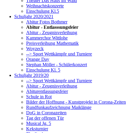
Theater Das Haus im Wald
Weihnachtskonzerte
Einschulung Kl.5
Schuljahr 2020/2021
Abitur Fotos Bothmer
Abitur - Entlasssungsfeier
Abitur - Zeugnisverleihung
Kammerchor Wittlohe
Preisverleihung Mathematik
Woyzeck
--> Sport Wettkämpfe und Turniere
Orange Day
Stephan Möller - Schülerkonzert
Einschulung Kl. 5
Schuljahr 2019/20
--> Sport Wettkämpfe und Turniere
Abitur - Zeugnisverleihung
Abiturentlassungsfeier
Schule in Rot
Bilder der Hoffnung - Kunstprojekt in Corona-Zeiten
Rundfunkaufzeichnung Maiklänge
DoG in Coronazeiten
Tag der offenen Tür
Musical Jg. 5
Keksturnier