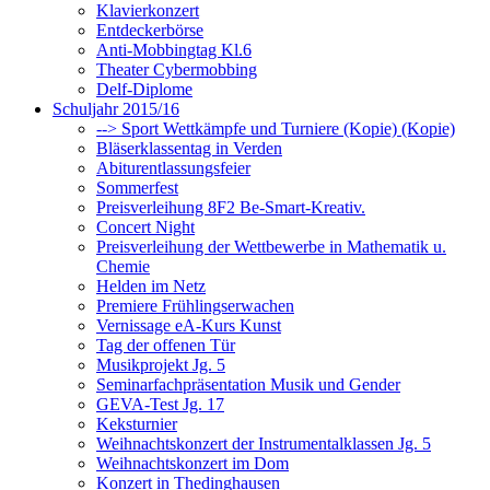
Klavierkonzert
Entdeckerbörse
Anti-Mobbingtag Kl.6
Theater Cybermobbing
Delf-Diplome
Schuljahr 2015/16
--> Sport Wettkämpfe und Turniere (Kopie) (Kopie)
Bläserklassentag in Verden
Abiturentlassungsfeier
Sommerfest
Preisverleihung 8F2 Be-Smart-Kreativ.
Concert Night
Preisverleihung der Wettbewerbe in Mathematik u.
Chemie
Helden im Netz
Premiere Frühlingserwachen
Vernissage eA-Kurs Kunst
Tag der offenen Tür
Musikprojekt Jg. 5
Seminarfachpräsentation Musik und Gender
GEVA-Test Jg. 17
Keksturnier
Weihnachtskonzert der Instrumentalklassen Jg. 5
Weihnachtskonzert im Dom
Konzert in Thedinghausen