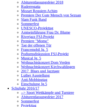
Abiturentlassungsfeier 2018
Ruderregatta
Mozart Requiem Achim
Premiere Der Gute Mensch von Sezuan
Slam Funk Band
Sommerfest
UNESCO-Projekttag
Amtseinführung Frau Dr. Blume
Riverjazz FSJ-Projekt
Premiere "Momo"
Tag der offenen Tür
Francemobil Jg. 5
Podiumsdiskussion FSJ-Projekt
Musical Jg. 5
Weihnachtskonzert Dom Verden
Weihnachtskonzert Kirchwahlingen
2017_Blues und Jazztage
Luther Ausstellung
Anti-Mobbingtag
Einschulung Jg.5
Schuljahr 2016/17
--> Sport Wettkämpfe und Turniere
Abiturentlassungsfeier 2017
Sommerfest
Projekttag