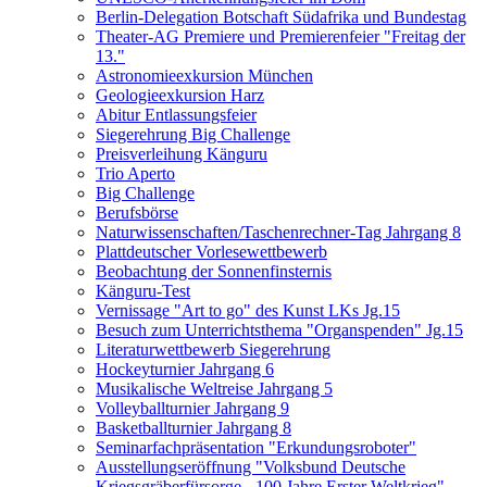
Berlin-Delegation Botschaft Südafrika und Bundestag
Theater-AG Premiere und Premierenfeier "Freitag der
13."
Astronomieexkursion München
Geologieexkursion Harz
Abitur Entlassungsfeier
Siegerehrung Big Challenge
Preisverleihung Känguru
Trio Aperto
Big Challenge
Berufsbörse
Naturwissenschaften/Taschenrechner-Tag Jahrgang 8
Plattdeutscher Vorlesewettbewerb
Beobachtung der Sonnenfinsternis
Känguru-Test
Vernissage "Art to go" des Kunst LKs Jg.15
Besuch zum Unterrichtsthema "Organspenden" Jg.15
Literaturwettbewerb Siegerehrung
Hockeyturnier Jahrgang 6
Musikalische Weltreise Jahrgang 5
Volleyballturnier Jahrgang 9
Basketballturnier Jahrgang 8
Seminarfachpräsentation "Erkundungsroboter"
Ausstellungseröffnung "Volksbund Deutsche
Kriegsgräberfürsorge - 100 Jahre Erster Weltkrieg"