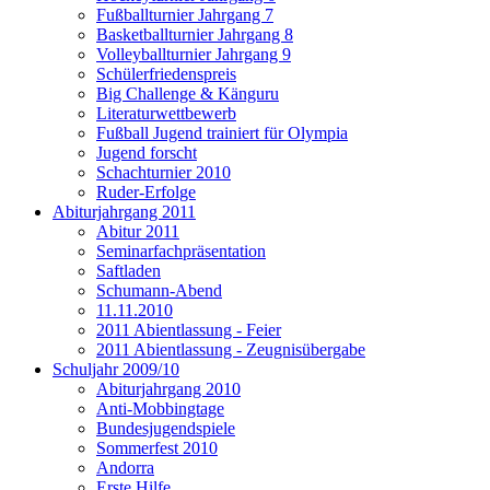
Fußballturnier Jahrgang 7
Basketballturnier Jahrgang 8
Volleyballturnier Jahrgang 9
Schülerfriedenspreis
Big Challenge & Känguru
Literaturwettbewerb
Fußball Jugend trainiert für Olympia
Jugend forscht
Schachturnier 2010
Ruder-Erfolge
Abiturjahrgang 2011
Abitur 2011
Seminarfachpräsentation
Saftladen
Schumann-Abend
11.11.2010
2011 Abientlassung - Feier
2011 Abientlassung - Zeugnisübergabe
Schuljahr 2009/10
Abiturjahrgang 2010
Anti-Mobbingtage
Bundesjugendspiele
Sommerfest 2010
Andorra
Erste Hilfe