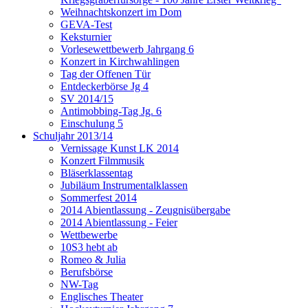
Weihnachtskonzert im Dom
GEVA-Test
Keksturnier
Vorlesewettbewerb Jahrgang 6
Konzert in Kirchwahlingen
Tag der Offenen Tür
Entdeckerbörse Jg 4
SV 2014/15
Antimobbing-Tag Jg. 6
Einschulung 5
Schuljahr 2013/14
Vernissage Kunst LK 2014
Konzert Filmmusik
Bläserklassentag
Jubiläum Instrumentalklassen
Sommerfest 2014
2014 Abientlassung - Zeugnisübergabe
2014 Abientlassung - Feier
Wettbewerbe
10S3 hebt ab
Romeo & Julia
Berufsbörse
NW-Tag
Englisches Theater