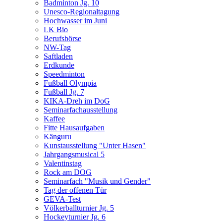
Badminton Jg. 10
Unesco-Regionaltagung
Hochwasser im Juni
LK Bio
Berufsbörse
NW-Tag
Saftladen
Erdkunde
Speedminton
Fußball Olympia
Fußball Jg. 7
KIKA-Dreh im DoG
Seminarfachausstellung
Kaffee
Fitte Hausaufgaben
Känguru
Kunstausstellung "Unter Hasen"
Jahrgangsmusical 5
Valentinstag
Rock am DOG
Seminarfach "Musik und Gender"
Tag der offenen Tür
GEVA-Test
Völkerballturnier Jg. 5
Hockeyturnier Jg. 6