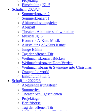
Projekttag
Einschulung Kl. 5
Schuljahr 2023/24
Sommerkonzert 2
Sommerkonzert 1
Abiturentlassungsfeier
Abispaß
Theater - Ab heute sind wir pleite
Musical Jg. 5
Konzert eA-Kurs Musik
Ausstellung eA-Kurs Kunst
Junge Bühne
Tag der offenen Tür
Weihnachtskonzert Bücken
Weihnachtskonzert Dom Verden
Weihnachtsbasar & Swinging into Christmas
Orange the world
Einschulung Kl. 5
Schuljahr 2022/23
Abiturentlassungsfeier
Sommerfest
Theater Schulgeschichten
Projekttage
Berufsbörse
Tag der offenen Tür