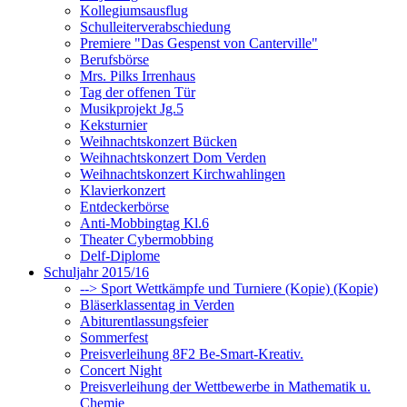
Kollegiumsausflug
Schulleiterverabschiedung
Premiere "Das Gespenst von Canterville"
Berufsbörse
Mrs. Pilks Irrenhaus
Tag der offenen Tür
Musikprojekt Jg.5
Keksturnier
Weihnachtskonzert Bücken
Weihnachtskonzert Dom Verden
Weihnachtskonzert Kirchwahlingen
Klavierkonzert
Entdeckerbörse
Anti-Mobbingtag Kl.6
Theater Cybermobbing
Delf-Diplome
Schuljahr 2015/16
--> Sport Wettkämpfe und Turniere (Kopie) (Kopie)
Bläserklassentag in Verden
Abiturentlassungsfeier
Sommerfest
Preisverleihung 8F2 Be-Smart-Kreativ.
Concert Night
Preisverleihung der Wettbewerbe in Mathematik u.
Chemie