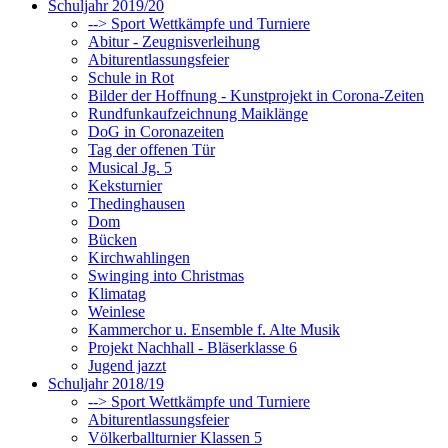
Schuljahr 2019/20
--> Sport Wettkämpfe und Turniere
Abitur - Zeugnisverleihung
Abiturentlassungsfeier
Schule in Rot
Bilder der Hoffnung - Kunstprojekt in Corona-Zeiten
Rundfunkaufzeichnung Maiklänge
DoG in Coronazeiten
Tag der offenen Tür
Musical Jg. 5
Keksturnier
Thedinghausen
Dom
Bücken
Kirchwahlingen
Swinging into Christmas
Klimatag
Weinlese
Kammerchor u. Ensemble f. Alte Musik
Projekt Nachhall - Bläserklasse 6
Jugend jazzt
Schuljahr 2018/19
--> Sport Wettkämpfe und Turniere
Abiturentlassungsfeier
Völkerballturnier Klassen 5