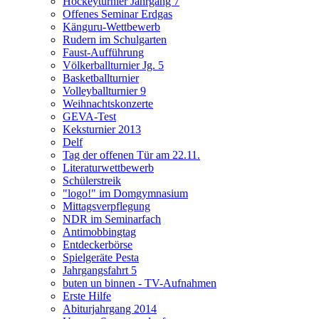
Hockeyturnier Jahrgang 7
Offenes Seminar Erdgas
Känguru-Wettbewerb
Rudern im Schulgarten
Faust-Aufführung
Völkerballturnier Jg. 5
Basketballturnier
Volleyballturnier 9
Weihnachtskonzerte
GEVA-Test
Keksturnier 2013
Delf
Tag der offenen Tür am 22.11.
Literaturwettbewerb
Schülerstreik
"logo!" im Domgymnasium
Mittagsverpflegung
NDR im Seminarfach
Antimobbingtag
Entdeckerbörse
Spielgeräte Pesta
Jahrgangsfahrt 5
buten un binnen - TV-Aufnahmen
Erste Hilfe
Abiturjahrgang 2014