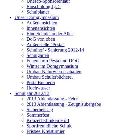
Unesco-Sponsorenlauf
Einschulung Jg. 5
Schulplaner
Unser Domgymnasium
Außenansichten
Innenansichten
Eine Schule an der Aller
DoG von oben
Außenstelle "Pesta"
Schulhof - Sanierung 2012-14
Schulgarten
Feueralarm Pesta und DOG
Winter im Domgymnasium
Umbau Naturwissenschaften
Umbau Schülerbücherei
Pesta Bücherei
Hochwasser
Schuljahr 2012/13
2013 Abientlassung - Feier
2013 Abientlassung - Zeugnisübergabe
Sicherheitstag
Sommerfest
Konzert Ehmken Hoff
Sportfreundliche Schule
Frisbee-Kreisturnier