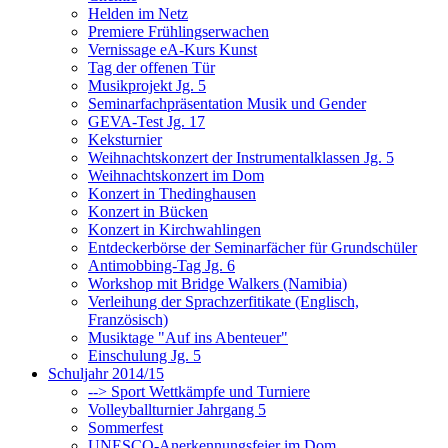
Helden im Netz
Premiere Frühlingserwachen
Vernissage eA-Kurs Kunst
Tag der offenen Tür
Musikprojekt Jg. 5
Seminarfachpräsentation Musik und Gender
GEVA-Test Jg. 17
Keksturnier
Weihnachtskonzert der Instrumentalklassen Jg. 5
Weihnachtskonzert im Dom
Konzert in Thedinghausen
Konzert in Bücken
Konzert in Kirchwahlingen
Entdeckerbörse der Seminarfächer für Grundschüler
Antimobbing-Tag Jg. 6
Workshop mit Bridge Walkers (Namibia)
Verleihung der Sprachzerfitikate (Englisch,
Französisch)
Musiktage "Auf ins Abenteuer"
Einschulung Jg. 5
Schuljahr 2014/15
--> Sport Wettkämpfe und Turniere
Volleyballturnier Jahrgang 5
Sommerfest
UNESCO-Anerkennungsfeier im Dom