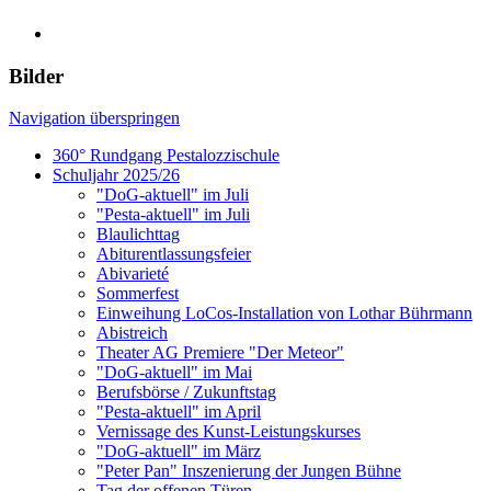
Bilder
Navigation überspringen
360° Rundgang Pestalozzischule
Schuljahr 2025/26
"DoG-aktuell" im Juli
"Pesta-aktuell" im Juli
Blaulichttag
Abiturentlassungsfeier
Abivarieté
Sommerfest
Einweihung LoCos-Installation von Lothar Bührmann
Abistreich
Theater AG Premiere "Der Meteor"
"DoG-aktuell" im Mai
Berufsbörse / Zukunftstag
"Pesta-aktuell" im April
Vernissage des Kunst-Leistungskurses
"DoG-aktuell" im März
"Peter Pan" Inszenierung der Jungen Bühne
Tag der offenen Türen