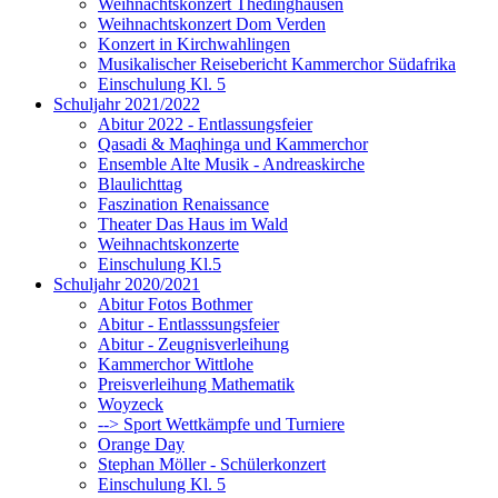
Weihnachtskonzert Thedinghausen
Weihnachtskonzert Dom Verden
Konzert in Kirchwahlingen
Musikalischer Reisebericht Kammerchor Südafrika
Einschulung Kl. 5
Schuljahr 2021/2022
Abitur 2022 - Entlassungsfeier
Qasadi & Maqhinga und Kammerchor
Ensemble Alte Musik - Andreaskirche
Blaulichttag
Faszination Renaissance
Theater Das Haus im Wald
Weihnachtskonzerte
Einschulung Kl.5
Schuljahr 2020/2021
Abitur Fotos Bothmer
Abitur - Entlasssungsfeier
Abitur - Zeugnisverleihung
Kammerchor Wittlohe
Preisverleihung Mathematik
Woyzeck
--> Sport Wettkämpfe und Turniere
Orange Day
Stephan Möller - Schülerkonzert
Einschulung Kl. 5