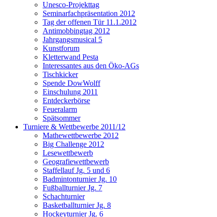
Unesco-Projekttag
Seminarfachpräsentation 2012
Tag der offenen Tür 11.1.2012
Antimobbingtag 2012
Jahrgangsmusical 5
Kunstforum
Kletterwand Pesta
Interessantes aus den Öko-AGs
Tischkicker
Spende DowWolff
Einschulung 2011
Entdeckerbörse
Feueralarm
Spätsommer
Turniere & Wettbewerbe 2011/12
Mathewettbewerbe 2012
Big Challenge 2012
Lesewettbewerb
Geografiewettbewerb
Staffellauf Jg. 5 und 6
Badmintonturnier Jg. 10
Fußballturnier Jg. 7
Schachturnier
Basketballturnier Jg. 8
Hockeyturnier Jg. 6