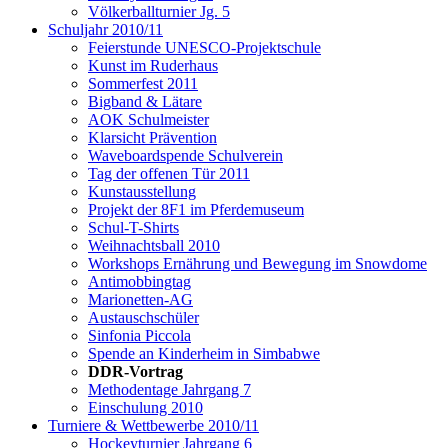
Völkerballturnier Jg. 5
Schuljahr 2010/11
Feierstunde UNESCO-Projektschule
Kunst im Ruderhaus
Sommerfest 2011
Bigband & Lätare
AOK Schulmeister
Klarsicht Prävention
Waveboardspende Schulverein
Tag der offenen Tür 2011
Kunstausstellung
Projekt der 8F1 im Pferdemuseum
Schul-T-Shirts
Weihnachtsball 2010
Workshops Ernährung und Bewegung im Snowdome
Antimobbingtag
Marionetten-AG
Austauschschüler
Sinfonia Piccola
Spende an Kinderheim in Simbabwe
DDR-Vortrag
Methodentage Jahrgang 7
Einschulung 2010
Turniere & Wettbewerbe 2010/11
Hockeyturnier Jahrgang 6