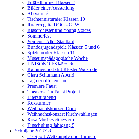
Fußballturnier Klassen 7
Bilder einer Ausstellung
Abivarieté
Tischtennisturnier Klassen 10
Ruderregatta DOG - GaW
Blasorchester und Young Voices
Sommerfest
Verdener Aller Stadtlauf
Bundesjugendspiele Klassen 5 und 6
Spieleturnier Klassen 11
Museumspädagogische Woche
UNISONO FSJ-Projekt
Kammerchorfahrt Kloster Walsrode
Clara Schumann Abend
Tag der offenen Tür
Premiere Faust
Theater - Ein Faust Projekt
Literaturabend
Keksturnier
Weihnachtskonzert Dom
Weihnachtskonzert Kirchwahlingen
Rosa Musikwettbewerb
Einschulung Jahrgang 5
Schuljahr 2017/18
--> Sport Wettkämpfe und Turniere