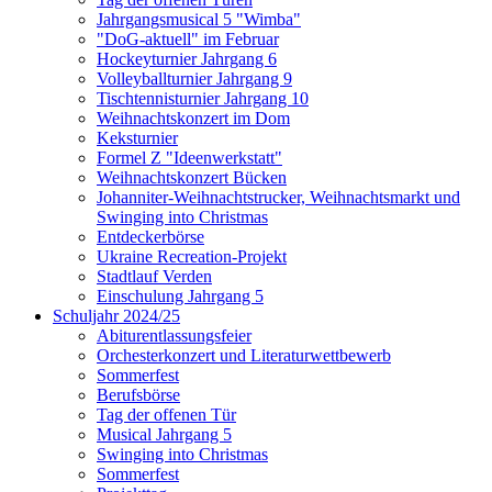
Jahrgangsmusical 5 "Wimba"
"DoG-aktuell" im Februar
Hockeyturnier Jahrgang 6
Volleyballturnier Jahrgang 9
Tischtennisturnier Jahrgang 10
Weihnachtskonzert im Dom
Keksturnier
Formel Z "Ideenwerkstatt"
Weihnachtskonzert Bücken
Johanniter-Weihnachtstrucker, Weihnachtsmarkt und
Swinging into Christmas
Entdeckerbörse
Ukraine Recreation-Projekt
Stadtlauf Verden
Einschulung Jahrgang 5
Schuljahr 2024/25
Abiturentlassungsfeier
Orchesterkonzert und Literaturwettbewerb
Sommerfest
Berufsbörse
Tag der offenen Tür
Musical Jahrgang 5
Swinging into Christmas
Sommerfest