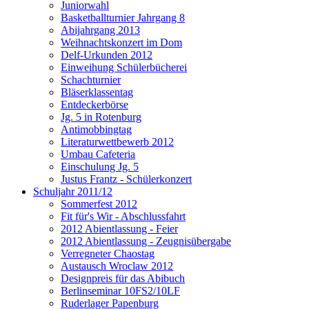
Juniorwahl
Basketballturnier Jahrgang 8
Abijahrgang 2013
Weihnachtskonzert im Dom
Delf-Urkunden 2012
Einweihung Schülerbücherei
Schachturnier
Bläserklassentag
Entdeckerbörse
Jg. 5 in Rotenburg
Antimobbingtag
Literaturwettbewerb 2012
Umbau Cafeteria
Einschulung Jg. 5
Justus Frantz - Schülerkonzert
Schuljahr 2011/12
Sommerfest 2012
Fit für's Wir - Abschlussfahrt
2012 Abientlassung - Feier
2012 Abientlassung - Zeugnisübergabe
Verregneter Chaostag
Austausch Wroclaw 2012
Designpreis für das Abibuch
Berlinseminar 10FS2/10LF
Ruderlager Papenburg