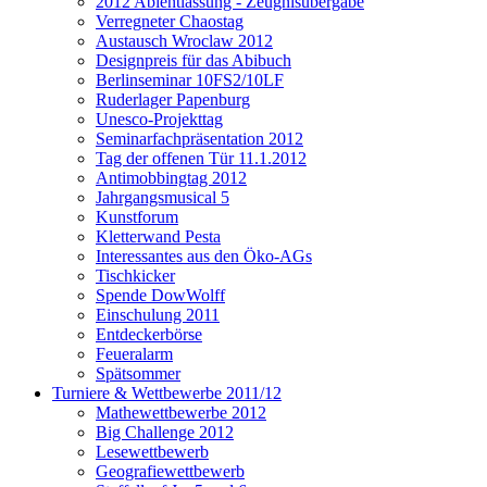
2012 Abientlassung - Zeugnisübergabe
Verregneter Chaostag
Austausch Wroclaw 2012
Designpreis für das Abibuch
Berlinseminar 10FS2/10LF
Ruderlager Papenburg
Unesco-Projekttag
Seminarfachpräsentation 2012
Tag der offenen Tür 11.1.2012
Antimobbingtag 2012
Jahrgangsmusical 5
Kunstforum
Kletterwand Pesta
Interessantes aus den Öko-AGs
Tischkicker
Spende DowWolff
Einschulung 2011
Entdeckerbörse
Feueralarm
Spätsommer
Turniere & Wettbewerbe 2011/12
Mathewettbewerbe 2012
Big Challenge 2012
Lesewettbewerb
Geografiewettbewerb