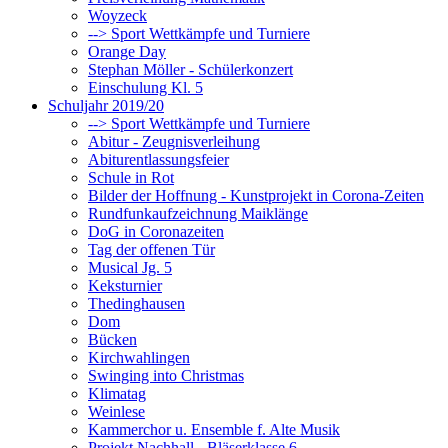
Woyzeck
--> Sport Wettkämpfe und Turniere
Orange Day
Stephan Möller - Schülerkonzert
Einschulung Kl. 5
Schuljahr 2019/20
--> Sport Wettkämpfe und Turniere
Abitur - Zeugnisverleihung
Abiturentlassungsfeier
Schule in Rot
Bilder der Hoffnung - Kunstprojekt in Corona-Zeiten
Rundfunkaufzeichnung Maiklänge
DoG in Coronazeiten
Tag der offenen Tür
Musical Jg. 5
Keksturnier
Thedinghausen
Dom
Bücken
Kirchwahlingen
Swinging into Christmas
Klimatag
Weinlese
Kammerchor u. Ensemble f. Alte Musik
Projekt Nachhall - Bläserklasse 6