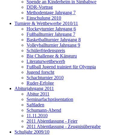
Spende an Kinderheim in Simbabwe
DDR-Vortrag
Methodentage Jahrgang 7
Einschulung 2010
Turniere & Wettbewerbe 2010/11
Hockeyturnier Jahrgang 6
Fußballturnier Jahrgang 7
Basketballturnier Jahrgang 8
Volleyballturnier Jahrgang 9
Schülerfriedenspreis
Big Challenge & Känguru
Literaturwettbewerb
Fußball Jugend trainiert für Olympia
Jugend forscht
Schachturnier 2010
Ruder-Erfolge
Abiturjahrgang 2011
Abitur 2011
Seminarfachpräsentation
Saftladen
Schumann-Abend
11.11.2010
2011 Abientlassung - Feier
2011 Abientlassung - Zeugnisübergabe
Schuljahr 2009/10