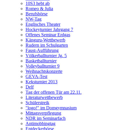
10S3 hebt ab
Romeo & Julia
Berufsbörse
NW-Tag
Englisches Theater
Hockeyturnier Jahrgang 7
Offenes Seminar Erdgas
Känguru-Wettbewerb
Rudern im Schulgarten
Faust-Aufführung
Völkerballturnier Jg. 5
Basketballturnier
Volleyballturnier 9
Weihnachtskonzerte
GEVA-Test
Keksturnier 2013
Delf
Tag der offenen Tür am 22.11.
Literaturwettbewerb
Schülerstreik
"logo!" im Domgymnasium
Mittagsverpflegung
NDR im Seminarfach
Antimobbingtag
Entdeckerbörse