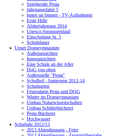
Spielgeräte Pesta
Jahrgangsfahrt 5
buten un binnen - TV-Aufnahmen
Erste Hilfe
Abiturjahrgang 2014
Unesco-Sponsorenlauf
Einschulung Jg. 5
Schulplaner
Unser Domgymnasium
Außenansichten
Innenansichten
Eine Schule an der Aller
DoG von oben
Außenstelle "Pesta"
Schulhof - Sanierung 2012-14
Schulgarten
Feueralarm Pesta und DOG
Winter im Domgymnasium
Umbau Naturwissenschaften
Umbau Schülerbücherei
Pesta Bücherei
Hochwasser
Schuljahr 2012/13
2013 Abientlassung - Feier
2013 Abientlassung - Zeugnisübergabe