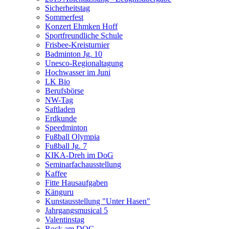
Sicherheitstag
Sommerfest
Konzert Ehmken Hoff
Sportfreundliche Schule
Frisbee-Kreisturnier
Badminton Jg. 10
Unesco-Regionaltagung
Hochwasser im Juni
LK Bio
Berufsbörse
NW-Tag
Saftladen
Erdkunde
Speedminton
Fußball Olympia
Fußball Jg. 7
KIKA-Dreh im DoG
Seminarfachausstellung
Kaffee
Fitte Hausaufgaben
Känguru
Kunstausstellung "Unter Hasen"
Jahrgangsmusical 5
Valentinstag
Rock am DOG