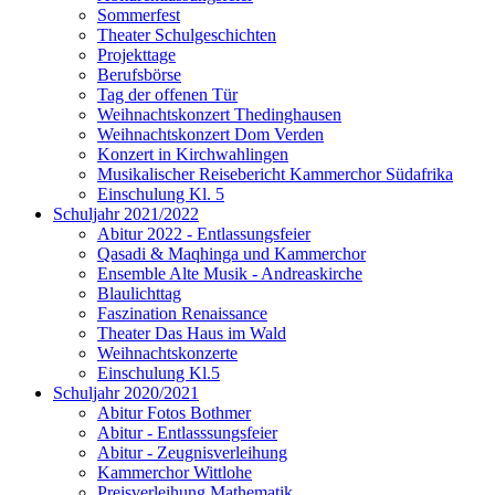
Sommerfest
Theater Schulgeschichten
Projekttage
Berufsbörse
Tag der offenen Tür
Weihnachtskonzert Thedinghausen
Weihnachtskonzert Dom Verden
Konzert in Kirchwahlingen
Musikalischer Reisebericht Kammerchor Südafrika
Einschulung Kl. 5
Schuljahr 2021/2022
Abitur 2022 - Entlassungsfeier
Qasadi & Maqhinga und Kammerchor
Ensemble Alte Musik - Andreaskirche
Blaulichttag
Faszination Renaissance
Theater Das Haus im Wald
Weihnachtskonzerte
Einschulung Kl.5
Schuljahr 2020/2021
Abitur Fotos Bothmer
Abitur - Entlasssungsfeier
Abitur - Zeugnisverleihung
Kammerchor Wittlohe
Preisverleihung Mathematik