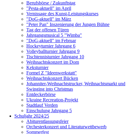
Berufsbörse / Zukunftstag
"Pesta-aktuell" im April
Vernissage des Kunst-Leistungskurses
"DoG-aktuell" im März
"Peter Pan" Inszenierung der Jungen Bühne
Tag der offenen Türen
Jahrgangsmusical 5 "Wimba"
"DoG-aktuell" im Februar
Hockeyturnier Jahrgang 6
Volleyballturnier Jahrgang 9
Tischtennisturnier Jahrgang 10
Weihnachtskonzert im Dom
Keksturnier
Formel Z "Ideenwerkstatt"
Weihnachtskonzert Bücken
Johanniter-Weihnachtstrucker, Weihnachtsmarkt und
Swinging into Christmas
Entdeckerbörse
Ukraine Recreation-Projekt
Stadtlauf Verden
Einschulung Jahrgang 5
Schuljahr 2024/25
Abiturentlassungsfeier
Orchesterkonzert und Literaturwettbewerb
Sommerfest