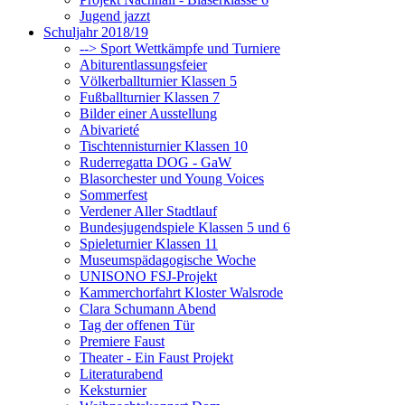
Jugend jazzt
Schuljahr 2018/19
--> Sport Wettkämpfe und Turniere
Abiturentlassungsfeier
Völkerballturnier Klassen 5
Fußballturnier Klassen 7
Bilder einer Ausstellung
Abivarieté
Tischtennisturnier Klassen 10
Ruderregatta DOG - GaW
Blasorchester und Young Voices
Sommerfest
Verdener Aller Stadtlauf
Bundesjugendspiele Klassen 5 und 6
Spieleturnier Klassen 11
Museumspädagogische Woche
UNISONO FSJ-Projekt
Kammerchorfahrt Kloster Walsrode
Clara Schumann Abend
Tag der offenen Tür
Premiere Faust
Theater - Ein Faust Projekt
Literaturabend
Keksturnier