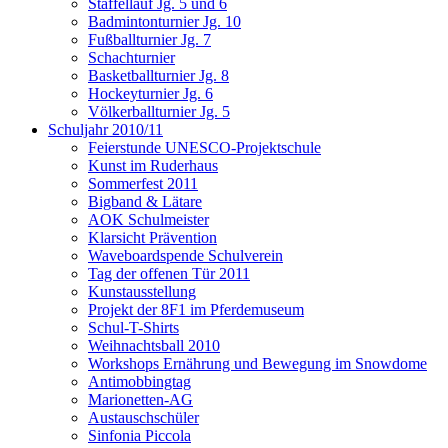
Staffellauf Jg. 5 und 6
Badmintonturnier Jg. 10
Fußballturnier Jg. 7
Schachturnier
Basketballturnier Jg. 8
Hockeyturnier Jg. 6
Völkerballturnier Jg. 5
Schuljahr 2010/11
Feierstunde UNESCO-Projektschule
Kunst im Ruderhaus
Sommerfest 2011
Bigband & Lätare
AOK Schulmeister
Klarsicht Prävention
Waveboardspende Schulverein
Tag der offenen Tür 2011
Kunstausstellung
Projekt der 8F1 im Pferdemuseum
Schul-T-Shirts
Weihnachtsball 2010
Workshops Ernährung und Bewegung im Snowdome
Antimobbingtag
Marionetten-AG
Austauschschüler
Sinfonia Piccola