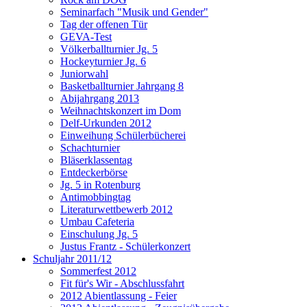
Seminarfach "Musik und Gender"
Tag der offenen Tür
GEVA-Test
Völkerballturnier Jg. 5
Hockeyturnier Jg. 6
Juniorwahl
Basketballturnier Jahrgang 8
Abijahrgang 2013
Weihnachtskonzert im Dom
Delf-Urkunden 2012
Einweihung Schülerbücherei
Schachturnier
Bläserklassentag
Entdeckerbörse
Jg. 5 in Rotenburg
Antimobbingtag
Literaturwettbewerb 2012
Umbau Cafeteria
Einschulung Jg. 5
Justus Frantz - Schülerkonzert
Schuljahr 2011/12
Sommerfest 2012
Fit für's Wir - Abschlussfahrt
2012 Abientlassung - Feier