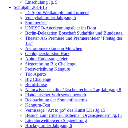
Einschulung Jg. 5
Schuljahr 2014/15
--> Sport Wettkämpfe und Turniere
Volleyballturnier Jahrgang 5
Sommerfest
UNESCO-Anerkennungsfeier im Dom
Berlin-Delegation Botschaft Südafrika und Bundestag
Theater-AG Premiere und Premierenfeier "Freitag der
13."
Astronomieexkursion München
Geologieexkursion Harz
Abitur Entlassungsfeier
Siegerehrung Big Challenge
Preisverleihung Känguru
Trio Aperto
Big Challenge
Berufsbörse
Naturwissenschaften/Taschenrechner-Tag Jahrgang 8
Plattdeutscher Vorlesewettbewerb
Beobachtung der Sonnenfinsternis
Känguru-Test
Vernissage "Art to go" des Kunst LKs Jg.15
Besuch zum Unterrichtsthema "Organspenden" Jg.15
Literaturwettbewerb Siegerehrung
Hockeyturnier Jahrgang 6