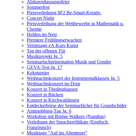
Abiturentlassungsfeier
Sommerfest
Preisverleihung 8F2 Be-Smart-Kreativ.
Concert Night
Preisverleihung der Wettbewerbe in Mathematik u.
Chemie
Helden im Netz
Premiere Frühlingserwachen
Vernissage eA-Kurs Kunst
Tag der offenen Tür
Musikprojekt Jg. 5
Seminarfachpräsentation Musik und Gender
GEVA-Test Jg. 17
Keksturnier
Weihnachtskonzert der Instrumentalklassen Jg. 5
Weihnachtskonzert im Dom
Konzert in Thedinghausen
Konzert in Bücken
Konzert in Kirchwahlingen
Entdeckerbörse der Seminarfächer für Grundschüler
Antimobbing-Tag Jg. 6
Workshop mit Bridge Walkers (Namibia)
Verleihung der Sprachzerfitikate (Englisch,
Französisch)
Musiktage "Auf ins Abenteuer"