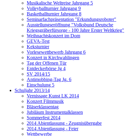
Musikalische Weltreise Jahrgang 5
Volleyballturnier Jahrgang 9
Basketballturnier Jahrgang 8
Seminarfachpräsentation "Erkundungsroboter"
Ausstellungseröffnung "Volksbund Deutsche
Kriegsgräberfürsorge - 100 Jahre Erster Weltkrieg"
Weihnachtskonzert im Dom
GEVA-Test
Keksturnier
Vorlesewettbewerb Jahrgang 6
Konzert in Kirchwahlingen
Tag der Offenen Tür
Entdeckerbörse Jg 4
SV 2014/15
Antimobbing-Tag Jg. 6
Einschulung 5
Schuljahr 2013/14
Vernissage Kunst LK 2014
Konzert Filmmusik
Bläserklassentag
Jubiläum Instrumentalklassen
Sommerfest 2014
2014 Abientlassung - Zeugnisübergabe
2014 Abientlassung - Feier
Wettbewerbe