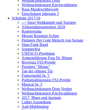
Weihnachtskonzert Dom
Weihnachtskonzert Kirchwahlingen
Rosa Musikwettbewerb
Einschulung Jahrgang 5
Schuljahr 2017/18
--> Sport Wettkämpfe und Turniere
Abiturentlassungsfeier 2018
Ruderregatta
Mozart Requiem Achim
Premiere Der Gute Mensch von Sezuan
Slam Funk Band
Sommerfest
UNESCO-Projekttag
Amtseinführung Frau Dr. Blume
Riverjazz FSJ-Projekt
Premiere "Momo"
Tag der offenen Tür
Francemobil Jg. 5
Podiumsdiskussion FSJ-Projekt
Musical Jg. 5
Weihnachtskonzert Dom Verden
Weihnachtskonzert Kirchwahlingen
2017_Blues und Jazztage
Luther Ausstellung
Anti-Mobbingtag