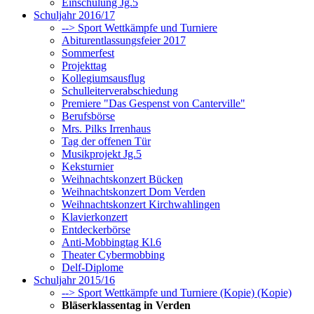
Einschulung Jg.5
Schuljahr 2016/17
--> Sport Wettkämpfe und Turniere
Abiturentlassungsfeier 2017
Sommerfest
Projekttag
Kollegiumsausflug
Schulleiterverabschiedung
Premiere "Das Gespenst von Canterville"
Berufsbörse
Mrs. Pilks Irrenhaus
Tag der offenen Tür
Musikprojekt Jg.5
Keksturnier
Weihnachtskonzert Bücken
Weihnachtskonzert Dom Verden
Weihnachtskonzert Kirchwahlingen
Klavierkonzert
Entdeckerbörse
Anti-Mobbingtag Kl.6
Theater Cybermobbing
Delf-Diplome
Schuljahr 2015/16
--> Sport Wettkämpfe und Turniere (Kopie) (Kopie)
Bläserklassentag in Verden