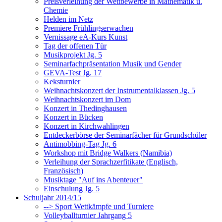
Preisverleihung der Wettbewerbe in Mathematik u.
Chemie
Helden im Netz
Premiere Frühlingserwachen
Vernissage eA-Kurs Kunst
Tag der offenen Tür
Musikprojekt Jg. 5
Seminarfachpräsentation Musik und Gender
GEVA-Test Jg. 17
Keksturnier
Weihnachtskonzert der Instrumentalklassen Jg. 5
Weihnachtskonzert im Dom
Konzert in Thedinghausen
Konzert in Bücken
Konzert in Kirchwahlingen
Entdeckerbörse der Seminarfächer für Grundschüler
Antimobbing-Tag Jg. 6
Workshop mit Bridge Walkers (Namibia)
Verleihung der Sprachzerfitikate (Englisch,
Französisch)
Musiktage "Auf ins Abenteuer"
Einschulung Jg. 5
Schuljahr 2014/15
--> Sport Wettkämpfe und Turniere
Volleyballturnier Jahrgang 5