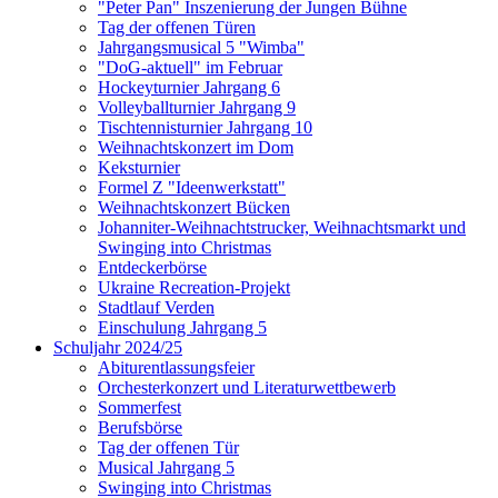
"Peter Pan" Inszenierung der Jungen Bühne
Tag der offenen Türen
Jahrgangsmusical 5 "Wimba"
"DoG-aktuell" im Februar
Hockeyturnier Jahrgang 6
Volleyballturnier Jahrgang 9
Tischtennisturnier Jahrgang 10
Weihnachtskonzert im Dom
Keksturnier
Formel Z "Ideenwerkstatt"
Weihnachtskonzert Bücken
Johanniter-Weihnachtstrucker, Weihnachtsmarkt und
Swinging into Christmas
Entdeckerbörse
Ukraine Recreation-Projekt
Stadtlauf Verden
Einschulung Jahrgang 5
Schuljahr 2024/25
Abiturentlassungsfeier
Orchesterkonzert und Literaturwettbewerb
Sommerfest
Berufsbörse
Tag der offenen Tür
Musical Jahrgang 5
Swinging into Christmas