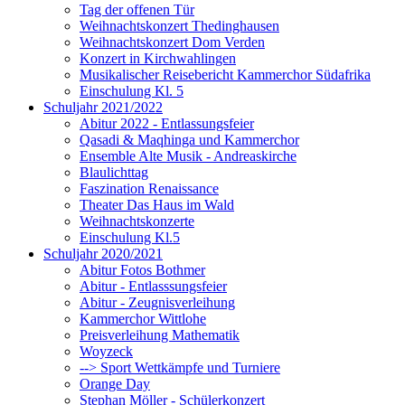
Tag der offenen Tür
Weihnachtskonzert Thedinghausen
Weihnachtskonzert Dom Verden
Konzert in Kirchwahlingen
Musikalischer Reisebericht Kammerchor Südafrika
Einschulung Kl. 5
Schuljahr 2021/2022
Abitur 2022 - Entlassungsfeier
Qasadi & Maqhinga und Kammerchor
Ensemble Alte Musik - Andreaskirche
Blaulichttag
Faszination Renaissance
Theater Das Haus im Wald
Weihnachtskonzerte
Einschulung Kl.5
Schuljahr 2020/2021
Abitur Fotos Bothmer
Abitur - Entlasssungsfeier
Abitur - Zeugnisverleihung
Kammerchor Wittlohe
Preisverleihung Mathematik
Woyzeck
--> Sport Wettkämpfe und Turniere
Orange Day
Stephan Möller - Schülerkonzert