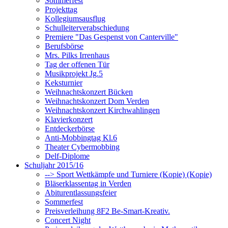
Sommerfest
Projekttag
Kollegiumsausflug
Schulleiterverabschiedung
Premiere "Das Gespenst von Canterville"
Berufsbörse
Mrs. Pilks Irrenhaus
Tag der offenen Tür
Musikprojekt Jg.5
Keksturnier
Weihnachtskonzert Bücken
Weihnachtskonzert Dom Verden
Weihnachtskonzert Kirchwahlingen
Klavierkonzert
Entdeckerbörse
Anti-Mobbingtag Kl.6
Theater Cybermobbing
Delf-Diplome
Schuljahr 2015/16
--> Sport Wettkämpfe und Turniere (Kopie) (Kopie)
Bläserklassentag in Verden
Abiturentlassungsfeier
Sommerfest
Preisverleihung 8F2 Be-Smart-Kreativ.
Concert Night