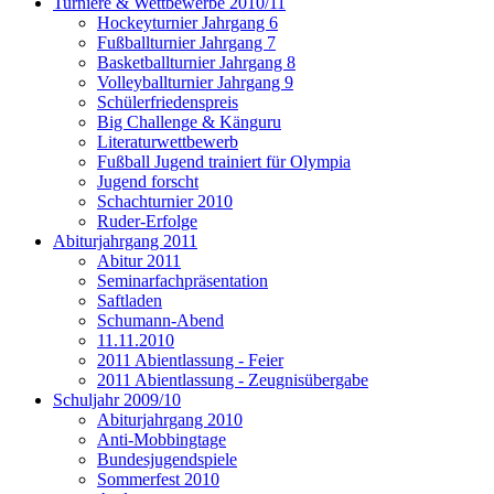
Turniere & Wettbewerbe 2010/11
Hockeyturnier Jahrgang 6
Fußballturnier Jahrgang 7
Basketballturnier Jahrgang 8
Volleyballturnier Jahrgang 9
Schülerfriedenspreis
Big Challenge & Känguru
Literaturwettbewerb
Fußball Jugend trainiert für Olympia
Jugend forscht
Schachturnier 2010
Ruder-Erfolge
Abiturjahrgang 2011
Abitur 2011
Seminarfachpräsentation
Saftladen
Schumann-Abend
11.11.2010
2011 Abientlassung - Feier
2011 Abientlassung - Zeugnisübergabe
Schuljahr 2009/10
Abiturjahrgang 2010
Anti-Mobbingtage
Bundesjugendspiele
Sommerfest 2010