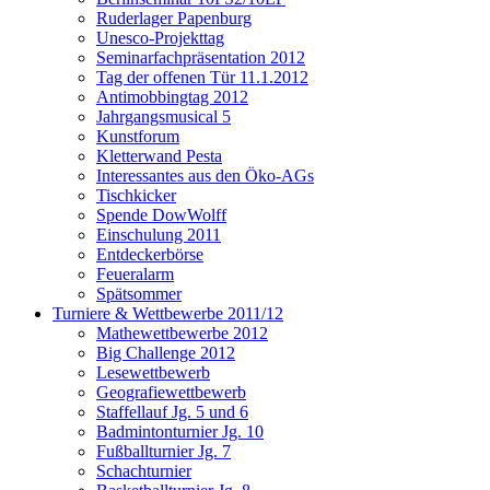
Ruderlager Papenburg
Unesco-Projekttag
Seminarfachpräsentation 2012
Tag der offenen Tür 11.1.2012
Antimobbingtag 2012
Jahrgangsmusical 5
Kunstforum
Kletterwand Pesta
Interessantes aus den Öko-AGs
Tischkicker
Spende DowWolff
Einschulung 2011
Entdeckerbörse
Feueralarm
Spätsommer
Turniere & Wettbewerbe 2011/12
Mathewettbewerbe 2012
Big Challenge 2012
Lesewettbewerb
Geografiewettbewerb
Staffellauf Jg. 5 und 6
Badmintonturnier Jg. 10
Fußballturnier Jg. 7
Schachturnier