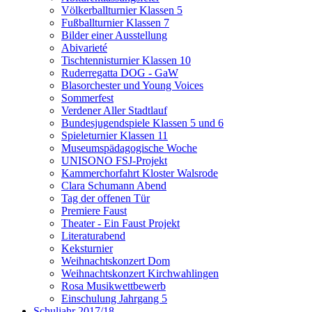
Völkerballturnier Klassen 5
Fußballturnier Klassen 7
Bilder einer Ausstellung
Abivarieté
Tischtennisturnier Klassen 10
Ruderregatta DOG - GaW
Blasorchester und Young Voices
Sommerfest
Verdener Aller Stadtlauf
Bundesjugendspiele Klassen 5 und 6
Spieleturnier Klassen 11
Museumspädagogische Woche
UNISONO FSJ-Projekt
Kammerchorfahrt Kloster Walsrode
Clara Schumann Abend
Tag der offenen Tür
Premiere Faust
Theater - Ein Faust Projekt
Literaturabend
Keksturnier
Weihnachtskonzert Dom
Weihnachtskonzert Kirchwahlingen
Rosa Musikwettbewerb
Einschulung Jahrgang 5
Schuljahr 2017/18