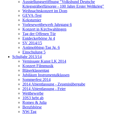
Ausstellungseröffnung "Volksbund Deutsche
Kriegsgräberfürsorge - 100 Jahre Erster Weltkrieg"
Weihnachtskonzert im Dom
GEVA-Test
Keksturnier
Vorlesewettbewerb Jahrgang 6
Konzert in Kirchwahlingen
Tag der Offenen Tür
Entdeckerbörse Jg 4
SV 2014/15
Antimobbing-Tag Jg. 6
Einschulung 5
Schuljahr 2013/14
Vernissage Kunst LK 2014
Konzert Filmmusik
Bläserklassentag
Jubiläum Instrumentalklassen
Sommerfest 2014
2014 Abientlassung - Zeugnisübergabe
2014 Abientlassung - Feier
Wettbewerbe
10S3 hebt ab
Romeo & Julia
Berufsbörse
NW-Tag