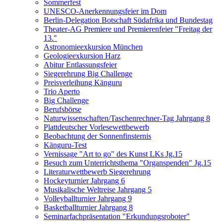
Sommerfest
UNESCO-Anerkennungsfeier im Dom
Berlin-Delegation Botschaft Südafrika und Bundestag
Theater-AG Premiere und Premierenfeier "Freitag der
13."
Astronomieexkursion München
Geologieexkursion Harz
Abitur Entlassungsfeier
Siegerehrung Big Challenge
Preisverleihung Känguru
Trio Aperto
Big Challenge
Berufsbörse
Naturwissenschaften/Taschenrechner-Tag Jahrgang 8
Plattdeutscher Vorlesewettbewerb
Beobachtung der Sonnenfinsternis
Känguru-Test
Vernissage "Art to go" des Kunst LKs Jg.15
Besuch zum Unterrichtsthema "Organspenden" Jg.15
Literaturwettbewerb Siegerehrung
Hockeyturnier Jahrgang 6
Musikalische Weltreise Jahrgang 5
Volleyballturnier Jahrgang 9
Basketballturnier Jahrgang 8
Seminarfachpräsentation "Erkundungsroboter"