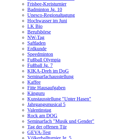
Frisbee-Kreisturnier
Badminton Jg. 10
Unesco-Regionaltagung
Hochwasser im Juni
LK Bio
Berufsbörse
NW-Tag
Saftladen
Erdkunde
Speedminton
Fußball Olympia
Fußball Jg. 7
KIKA-Dreh im DoG
Seminarfachausstellung
Kaffee
Fitte Hausaufgaben
Känguru
Kunstausstellung "Unter Hasen"
Jahrgangsmusical 5
Valentinstag
Rock am DOG
Seminarfach "Musik und Gender"
Tag der offenen Tür
GEVA-Test
Völkerballturnier Jg. 5