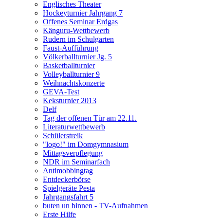
Englisches Theater
Hockeyturnier Jahrgang 7
Offenes Seminar Erdgas
Känguru-Wettbewerb
Rudern im Schulgarten
Faust-Aufführung
Völkerballturnier Jg. 5
Basketballturnier
Volleyballturnier 9
Weihnachtskonzerte
GEVA-Test
Keksturnier 2013
Delf
Tag der offenen Tür am 22.11.
Literaturwettbewerb
Schülerstreik
"logo!" im Domgymnasium
Mittagsverpflegung
NDR im Seminarfach
Antimobbingtag
Entdeckerbörse
Spielgeräte Pesta
Jahrgangsfahrt 5
buten un binnen - TV-Aufnahmen
Erste Hilfe