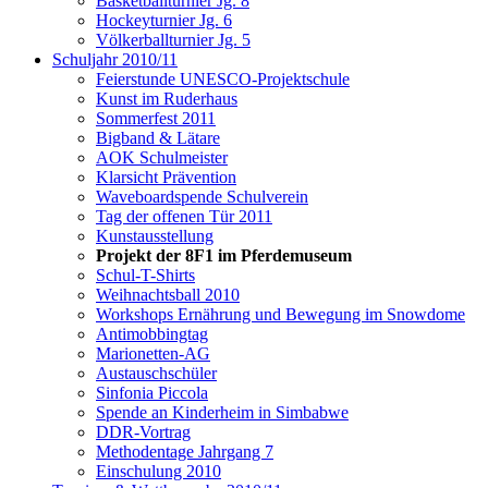
Basketballturnier Jg. 8
Hockeyturnier Jg. 6
Völkerballturnier Jg. 5
Schuljahr 2010/11
Feierstunde UNESCO-Projektschule
Kunst im Ruderhaus
Sommerfest 2011
Bigband & Lätare
AOK Schulmeister
Klarsicht Prävention
Waveboardspende Schulverein
Tag der offenen Tür 2011
Kunstausstellung
Projekt der 8F1 im Pferdemuseum
Schul-T-Shirts
Weihnachtsball 2010
Workshops Ernährung und Bewegung im Snowdome
Antimobbingtag
Marionetten-AG
Austauschschüler
Sinfonia Piccola
Spende an Kinderheim in Simbabwe
DDR-Vortrag
Methodentage Jahrgang 7
Einschulung 2010