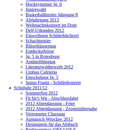
Hockeyturnier Jg. 6
Juniorwahl
Basketballturnier Jahrgang 8
Abijahrgang 2013
Weihnachtskonzert im Dom
Delf-Urkunden 2012
Einweihung Schülerbücherei
Schachturnier
Bläserklassentag
Entdeckerbörse
Jg. 5 in Rotenburg
Antimobbingtag
Literaturwettbewerb 2012
Umbau Cafeteria
Einschulung Jg. 5
Justus Frantz - Schülerkonzert
Schuljahr 2011/12
Sommerfest 2012
Fit für's Wir - Abschlussfahrt
2012 Abientlassung - Feier
2012 Abientlassung - Zeugnisübergabe
Verregneter Chaostag
Austausch Wroclaw 2012
Designpreis für das Abibuch
Berlinseminar 10FS2/10LF