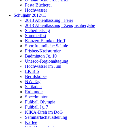
Pesta Bücherei
Hochwasser
Schuljahr 2012/13
2013 Abientlassung - Feier
2013 Abientlassung - Zeugnisübergabe
Sicherheitstag
Sommerfest
Konzert Ehmken Hoff
Sportfreundliche Schule
Frisbee-Kreisturnier
Badminton Jg. 10
Unesco-Regionaltagung
Hochwasser im Juni
LK Bio
Berufsbörse
NW-Tag
Saftladen
Erdkunde
Speedminton
Fußball Olympia
Fußball Jg. 7
KIKA-Dreh im DoG
Seminarfachausstellung
Kaffee