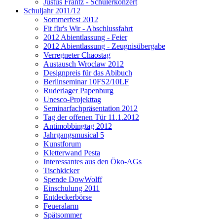
Justus Frantz - Schülerkonzert
Schuljahr 2011/12
Sommerfest 2012
Fit für's Wir - Abschlussfahrt
2012 Abientlassung - Feier
2012 Abientlassung - Zeugnisübergabe
Verregneter Chaostag
Austausch Wroclaw 2012
Designpreis für das Abibuch
Berlinseminar 10FS2/10LF
Ruderlager Papenburg
Unesco-Projekttag
Seminarfachpräsentation 2012
Tag der offenen Tür 11.1.2012
Antimobbingtag 2012
Jahrgangsmusical 5
Kunstforum
Kletterwand Pesta
Interessantes aus den Öko-AGs
Tischkicker
Spende DowWolff
Einschulung 2011
Entdeckerbörse
Feueralarm
Spätsommer