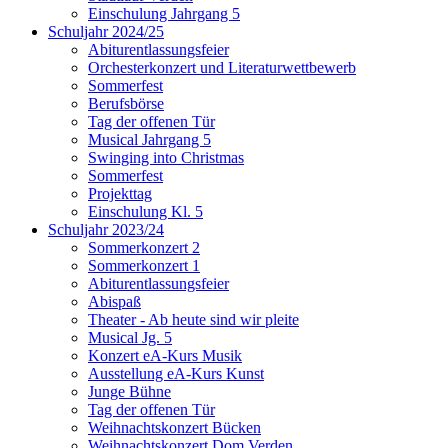
Einschulung Jahrgang 5
Schuljahr 2024/25
Abiturentlassungsfeier
Orchesterkonzert und Literaturwettbewerb
Sommerfest
Berufsbörse
Tag der offenen Tür
Musical Jahrgang 5
Swinging into Christmas
Sommerfest
Projekttag
Einschulung Kl. 5
Schuljahr 2023/24
Sommerkonzert 2
Sommerkonzert 1
Abiturentlassungsfeier
Abispaß
Theater - Ab heute sind wir pleite
Musical Jg. 5
Konzert eA-Kurs Musik
Ausstellung eA-Kurs Kunst
Junge Bühne
Tag der offenen Tür
Weihnachtskonzert Bücken
Weihnachtskonzert Dom Verden