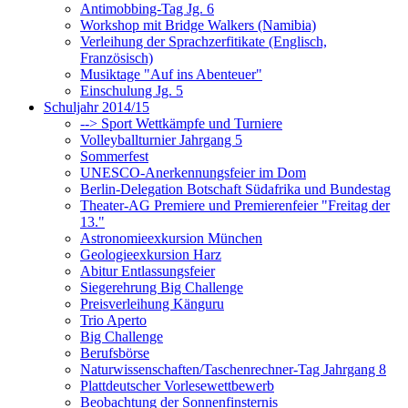
Antimobbing-Tag Jg. 6
Workshop mit Bridge Walkers (Namibia)
Verleihung der Sprachzerfitikate (Englisch,
Französisch)
Musiktage "Auf ins Abenteuer"
Einschulung Jg. 5
Schuljahr 2014/15
--> Sport Wettkämpfe und Turniere
Volleyballturnier Jahrgang 5
Sommerfest
UNESCO-Anerkennungsfeier im Dom
Berlin-Delegation Botschaft Südafrika und Bundestag
Theater-AG Premiere und Premierenfeier "Freitag der
13."
Astronomieexkursion München
Geologieexkursion Harz
Abitur Entlassungsfeier
Siegerehrung Big Challenge
Preisverleihung Känguru
Trio Aperto
Big Challenge
Berufsbörse
Naturwissenschaften/Taschenrechner-Tag Jahrgang 8
Plattdeutscher Vorlesewettbewerb
Beobachtung der Sonnenfinsternis