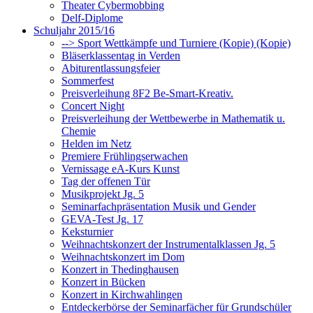
Theater Cybermobbing
Delf-Diplome
Schuljahr 2015/16
--> Sport Wettkämpfe und Turniere (Kopie) (Kopie)
Bläserklassentag in Verden
Abiturentlassungsfeier
Sommerfest
Preisverleihung 8F2 Be-Smart-Kreativ.
Concert Night
Preisverleihung der Wettbewerbe in Mathematik u.
Chemie
Helden im Netz
Premiere Frühlingserwachen
Vernissage eA-Kurs Kunst
Tag der offenen Tür
Musikprojekt Jg. 5
Seminarfachpräsentation Musik und Gender
GEVA-Test Jg. 17
Keksturnier
Weihnachtskonzert der Instrumentalklassen Jg. 5
Weihnachtskonzert im Dom
Konzert in Thedinghausen
Konzert in Bücken
Konzert in Kirchwahlingen
Entdeckerbörse der Seminarfächer für Grundschüler