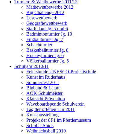
Turniere & Wettbewerbe 2011/12
Mathewettbewerbe 2012
Big Challenge 2012
Lesewettbewerb
Geografiewettbewerb
Staffellauf Jg. 5 und 6
Badmintonturnier Jg. 10
Fußballturnier Jg. 7
Schachturnier
Basketballturnier Jg. 8
Hockeyturnier Jg. 6
Völkerballturnier Jg. 5
Schuljahr 2010/11
Feierstunde UNESCO-Projektschule
Kunst im Ruderhaus
Sommerfest 2011
Bigband & Lätare
AOK Schulmeister
Klarsicht Prävention
Waveboardspende Schulverein
Tag der offenen Tür 2011
Kunstausstellung
Projekt der 8F1 im Pferdemuseum
Schul-T-Shirts
Weihnachtsball 2010