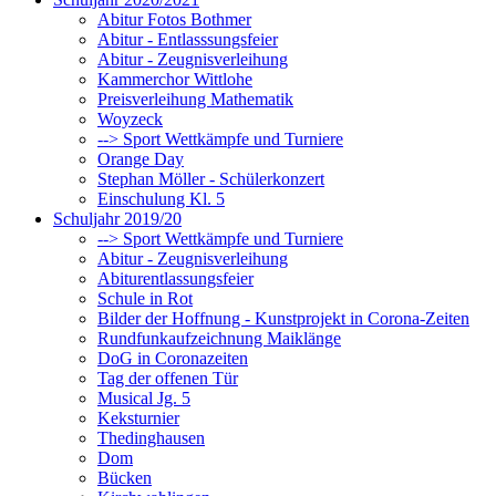
Abitur Fotos Bothmer
Abitur - Entlasssungsfeier
Abitur - Zeugnisverleihung
Kammerchor Wittlohe
Preisverleihung Mathematik
Woyzeck
--> Sport Wettkämpfe und Turniere
Orange Day
Stephan Möller - Schülerkonzert
Einschulung Kl. 5
Schuljahr 2019/20
--> Sport Wettkämpfe und Turniere
Abitur - Zeugnisverleihung
Abiturentlassungsfeier
Schule in Rot
Bilder der Hoffnung - Kunstprojekt in Corona-Zeiten
Rundfunkaufzeichnung Maiklänge
DoG in Coronazeiten
Tag der offenen Tür
Musical Jg. 5
Keksturnier
Thedinghausen
Dom
Bücken