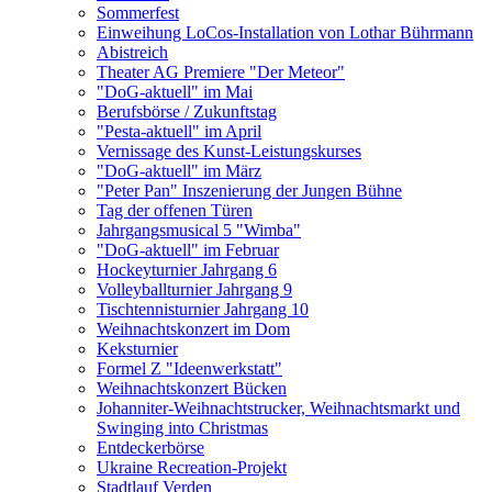
Sommerfest
Einweihung LoCos-Installation von Lothar Bührmann
Abistreich
Theater AG Premiere "Der Meteor"
"DoG-aktuell" im Mai
Berufsbörse / Zukunftstag
"Pesta-aktuell" im April
Vernissage des Kunst-Leistungskurses
"DoG-aktuell" im März
"Peter Pan" Inszenierung der Jungen Bühne
Tag der offenen Türen
Jahrgangsmusical 5 "Wimba"
"DoG-aktuell" im Februar
Hockeyturnier Jahrgang 6
Volleyballturnier Jahrgang 9
Tischtennisturnier Jahrgang 10
Weihnachtskonzert im Dom
Keksturnier
Formel Z "Ideenwerkstatt"
Weihnachtskonzert Bücken
Johanniter-Weihnachtstrucker, Weihnachtsmarkt und
Swinging into Christmas
Entdeckerbörse
Ukraine Recreation-Projekt
Stadtlauf Verden