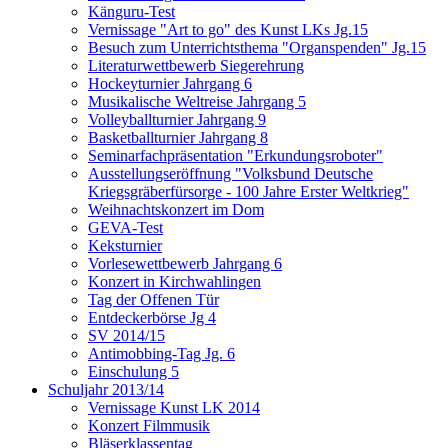
Känguru-Test
Vernissage "Art to go" des Kunst LKs Jg.15
Besuch zum Unterrichtsthema "Organspenden" Jg.15
Literaturwettbewerb Siegerehrung
Hockeyturnier Jahrgang 6
Musikalische Weltreise Jahrgang 5
Volleyballturnier Jahrgang 9
Basketballturnier Jahrgang 8
Seminarfachpräsentation "Erkundungsroboter"
Ausstellungseröffnung "Volksbund Deutsche
Kriegsgräberfürsorge - 100 Jahre Erster Weltkrieg"
Weihnachtskonzert im Dom
GEVA-Test
Keksturnier
Vorlesewettbewerb Jahrgang 6
Konzert in Kirchwahlingen
Tag der Offenen Tür
Entdeckerbörse Jg 4
SV 2014/15
Antimobbing-Tag Jg. 6
Einschulung 5
Schuljahr 2013/14
Vernissage Kunst LK 2014
Konzert Filmmusik
Bläserklassentag