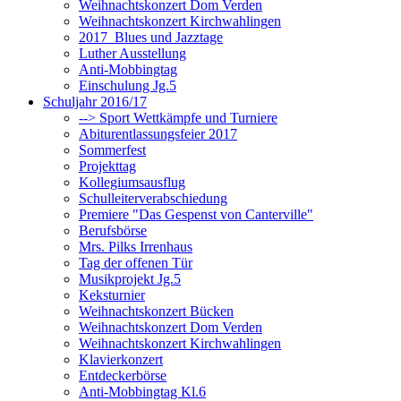
Weihnachtskonzert Dom Verden
Weihnachtskonzert Kirchwahlingen
2017_Blues und Jazztage
Luther Ausstellung
Anti-Mobbingtag
Einschulung Jg.5
Schuljahr 2016/17
--> Sport Wettkämpfe und Turniere
Abiturentlassungsfeier 2017
Sommerfest
Projekttag
Kollegiumsausflug
Schulleiterverabschiedung
Premiere "Das Gespenst von Canterville"
Berufsbörse
Mrs. Pilks Irrenhaus
Tag der offenen Tür
Musikprojekt Jg.5
Keksturnier
Weihnachtskonzert Bücken
Weihnachtskonzert Dom Verden
Weihnachtskonzert Kirchwahlingen
Klavierkonzert
Entdeckerbörse
Anti-Mobbingtag Kl.6