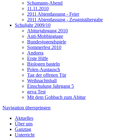
Schumann-Abend
11.11.2010
2011 Abientlassung - Feier
2011 Abientlassung - Zeugnisübergabe
Schuljahr 2009/10
Abiturjahrgang 2010
Anti-Mobbingtage
Bundesjugendspiele
Sommerfest 2010
Andorra
Erste Hilfe
Biologen basteln
Polen-Austausch
Tag der offenen Tür
Weihnachtsball
Einschulung Jahrgang 5
geva Test
Mit dem Gohbach zum Abitur
Navigation überspringen
Aktuelles
Über uns
Ganztag
Unterricht