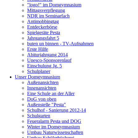
"logo!" im Domgymnasium
Mittagsverpflegung
NDR im Seminarfach
Antimobbingtag
Entdeckerbörse
Spielgeräte Pesta
Jahrgangsfahrt 5
buten un binnen - TV-Aufnahmen
Erste Hilfe
Abiturjahrgang 2014
Unesco-Sponsorenlauf
Einschulung Jg. 5
Schulplaner
Unser Domgymnasium
Außenansichten
Innenansichten
Eine Schule an der Aller
DoG von oben
Außenstelle "Pesta"
Schulhof - Sanierung 2012-14
Schulgarten
Feueralarm Pesta und DOG
Winter im Domgymnasium
Umbau Naturwissenschaften
Umbau Schülerbücherei