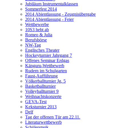
Jubiläum Instrumentalklassen
Sommerfest 2014
2014 Abientlassung - Zeugnisübergabe
2014 Abientlassung - Feier
Wettbewerbe
10S3 hebt ab
Romeo & Julia
Berufsbörse
NW-Tag
Englisches Theater
Hockeyturnier Jahrgang 7
Offenes Seminar Erdgas
Känguru-Wettbewerb
Rudern im Schulgarten
Faust-Aufführung
Völkerballturnier Jg. 5
Basketballturnier
Volleyballturnier 9
Weihnachtskonzerte
GEVA-Test
Keksturnier 2013
Delf
Tag der offenen Tür am 22.11.
Literaturwettbewerb
Schülerstreik