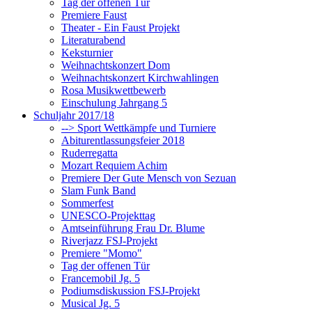
Tag der offenen Tür
Premiere Faust
Theater - Ein Faust Projekt
Literaturabend
Keksturnier
Weihnachtskonzert Dom
Weihnachtskonzert Kirchwahlingen
Rosa Musikwettbewerb
Einschulung Jahrgang 5
Schuljahr 2017/18
--> Sport Wettkämpfe und Turniere
Abiturentlassungsfeier 2018
Ruderregatta
Mozart Requiem Achim
Premiere Der Gute Mensch von Sezuan
Slam Funk Band
Sommerfest
UNESCO-Projekttag
Amtseinführung Frau Dr. Blume
Riverjazz FSJ-Projekt
Premiere "Momo"
Tag der offenen Tür
Francemobil Jg. 5
Podiumsdiskussion FSJ-Projekt
Musical Jg. 5