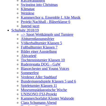
Kirchwahlingen
Swinging into Christmas
Klimatag
Weinlese
Kammerchor u. Ensemble f. Alte Musik
Projekt Nachhall - Bläserklasse 6
Jugend jazzt
Schuljahr 2018/19
--> Sport Wettkämpfe und Turniere
Abiturentlassungsfeier
Völkerballturnier Klassen 5
Fußballturnier Klassen 7
Bilder einer Ausstellung
Abivarieté
Tischtennisturnier Klassen 10
Ruderregatta DOG - GaW
Blasorchester und Young Voices
Sommerfest
Verdener Aller Stadtlauf
Bundesjugendspiele Klassen 5 und 6
Spieleturnier Klassen 11
Museumspädagogische Woche
UNISONO FSJ-Projekt
Kammerchorfahrt Kloster Walsrode
Clara Schumann Abend