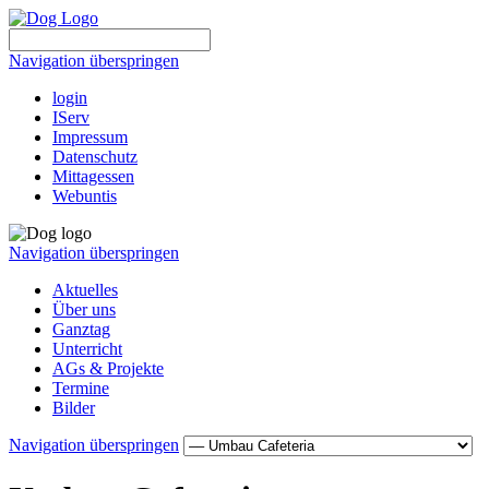
Navigation überspringen
login
IServ
Impressum
Datenschutz
Mittagessen
Webuntis
Navigation überspringen
Aktuelles
Über uns
Ganztag
Unterricht
AGs & Projekte
Termine
Bilder
Navigation überspringen