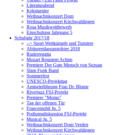
Literaturabend
Keksturnier
Weihnachtskonzert Dom
Weihnachtskonzert Kirchwahlingen
Rosa Musikwettbewerb
Einschulung Jahrgang 5
Schuljahr 2017/18
--> Sport Wettkämpfe und Turniere
Abiturentlassungsfeier 2018
Ruderregatta
Mozart Requiem Achim
Premiere Der Gute Mensch von Sezuan
Slam Funk Band
Sommerfest
UNESCO-Projekttag
Amtseinführung Frau Dr. Blume
Riverjazz FSJ-Projekt
Premiere "Momo"
Tag der offenen Tür
Francemobil Jg. 5
Podiumsdiskussion FSJ-Projekt
Musical Jg. 5
Weihnachtskonzert Dom Verden
Weihnachtskonzert Kirchwahlingen