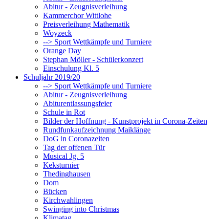
Abitur - Zeugnisverleihung
Kammerchor Wittlohe
Preisverleihung Mathematik
Woyzeck
--> Sport Wettkämpfe und Turniere
Orange Day
Stephan Möller - Schülerkonzert
Einschulung Kl. 5
Schuljahr 2019/20
--> Sport Wettkämpfe und Turniere
Abitur - Zeugnisverleihung
Abiturentlassungsfeier
Schule in Rot
Bilder der Hoffnung - Kunstprojekt in Corona-Zeiten
Rundfunkaufzeichnung Maiklänge
DoG in Coronazeiten
Tag der offenen Tür
Musical Jg. 5
Keksturnier
Thedinghausen
Dom
Bücken
Kirchwahlingen
Swinging into Christmas
Klimatag