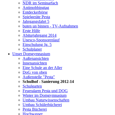
NDR im Seminarfach
Antimobbingtag
Entdeckerbörse
Spielgeräte Pesta
Jahrgangsfahrt 5
buten un binnen - TV-Aufnahmen
Erste Hilfe
Abiturjahrgang 2014
Unesco-Sponsorenlauf
Einschulung Jg. 5
Schulplaner
Unser Domgymnasium
Außenansichten
Innenansichten
Eine Schule an der Aller
DoG von oben
Außenstelle "Pesta"
Schulhof - Sanierung 2012-14
Schulgarten
Feueralarm Pesta und DOG
Winter im Domgymnasium
Umbau Naturwissenschaften
Umbau Schülerbücherei
Pesta Bücherei
Hochwasser