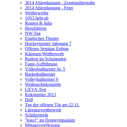
2014 Abientlassung - Zeugnisübergabe
2014 Abientlassung - Feier
Wettbewerbe
10S3 hebt ab
Romeo & Julia
Berufsbörse
NW-Tag
Englisches Theater
Hockeyturnier Jahrgang 7
Offenes Seminar Erdgas
Känguru-Wettbewerb
Rudern im Schulgarten
Faust-Aufführung
Völkerballturnier Jg. 5
Basketballturnier
Volleyballturnier 9
Weihnachtskonzerte
GEVA-Test
Keksturnier 2013
Delf
Tag der offenen Tür am 22.11.
Literaturwettbewerb
Schülerstreik
"logo!" im Domgymnasium
Mittagsverpflegung