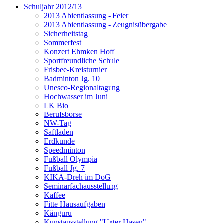
Schuljahr 2012/13
2013 Abientlassung - Feier
2013 Abientlassung - Zeugnisübergabe
Sicherheitstag
Sommerfest
Konzert Ehmken Hoff
Sportfreundliche Schule
Frisbee-Kreisturnier
Badminton Jg. 10
Unesco-Regionaltagung
Hochwasser im Juni
LK Bio
Berufsbörse
NW-Tag
Saftladen
Erdkunde
Speedminton
Fußball Olympia
Fußball Jg. 7
KIKA-Dreh im DoG
Seminarfachausstellung
Kaffee
Fitte Hausaufgaben
Känguru
Kunstausstellung "Unter Hasen"