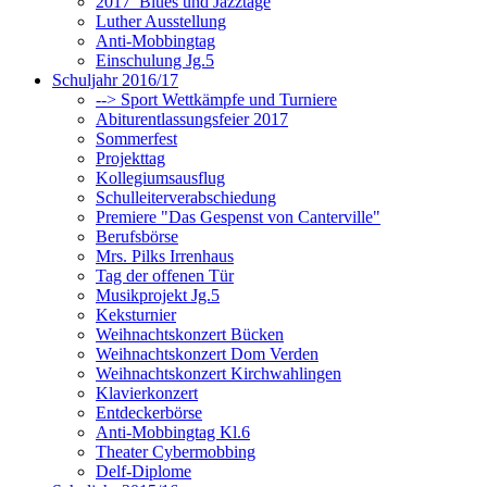
2017_Blues und Jazztage
Luther Ausstellung
Anti-Mobbingtag
Einschulung Jg.5
Schuljahr 2016/17
--> Sport Wettkämpfe und Turniere
Abiturentlassungsfeier 2017
Sommerfest
Projekttag
Kollegiumsausflug
Schulleiterverabschiedung
Premiere "Das Gespenst von Canterville"
Berufsbörse
Mrs. Pilks Irrenhaus
Tag der offenen Tür
Musikprojekt Jg.5
Keksturnier
Weihnachtskonzert Bücken
Weihnachtskonzert Dom Verden
Weihnachtskonzert Kirchwahlingen
Klavierkonzert
Entdeckerbörse
Anti-Mobbingtag Kl.6
Theater Cybermobbing
Delf-Diplome