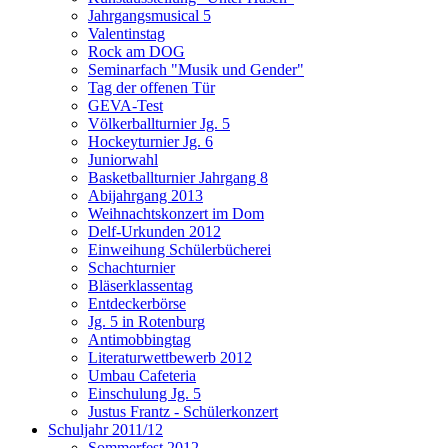
Jahrgangsmusical 5
Valentinstag
Rock am DOG
Seminarfach "Musik und Gender"
Tag der offenen Tür
GEVA-Test
Völkerballturnier Jg. 5
Hockeyturnier Jg. 6
Juniorwahl
Basketballturnier Jahrgang 8
Abijahrgang 2013
Weihnachtskonzert im Dom
Delf-Urkunden 2012
Einweihung Schülerbücherei
Schachturnier
Bläserklassentag
Entdeckerbörse
Jg. 5 in Rotenburg
Antimobbingtag
Literaturwettbewerb 2012
Umbau Cafeteria
Einschulung Jg. 5
Justus Frantz - Schülerkonzert
Schuljahr 2011/12
Sommerfest 2012