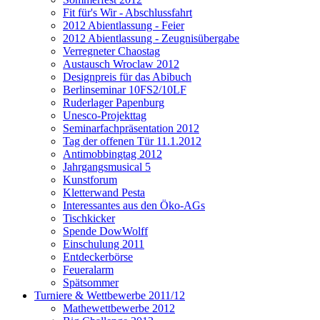
Fit für's Wir - Abschlussfahrt
2012 Abientlassung - Feier
2012 Abientlassung - Zeugnisübergabe
Verregneter Chaostag
Austausch Wroclaw 2012
Designpreis für das Abibuch
Berlinseminar 10FS2/10LF
Ruderlager Papenburg
Unesco-Projekttag
Seminarfachpräsentation 2012
Tag der offenen Tür 11.1.2012
Antimobbingtag 2012
Jahrgangsmusical 5
Kunstforum
Kletterwand Pesta
Interessantes aus den Öko-AGs
Tischkicker
Spende DowWolff
Einschulung 2011
Entdeckerbörse
Feueralarm
Spätsommer
Turniere & Wettbewerbe 2011/12
Mathewettbewerbe 2012