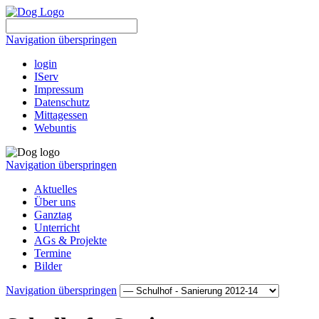
Navigation überspringen
login
IServ
Impressum
Datenschutz
Mittagessen
Webuntis
Navigation überspringen
Aktuelles
Über uns
Ganztag
Unterricht
AGs & Projekte
Termine
Bilder
Navigation überspringen