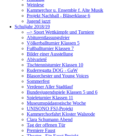
Weinlese
Kammerchor u. Ensemble f. Alte Musik
Projekt Nachhall - Bläserklasse 6
Jugend jazzt
Schuljahr 2018/19
--> Sport Wettkämpfe und Turniere
Abiturentlassungsfeier
Völkerballturnier Klassen 5
Fußballturnier Klassen 7
Bilder einer Ausstellung
Abivarieté
Tischtennisturnier Klassen 10
Ruderregatta DOG - GaW
Blasorchester und Young Voices
Sommerfest
Verdener Aller Stadtlauf
Bundesjugendspiele Klassen 5 und 6
Spieleturnier Klassen 11
Museumspädagogische Woche
UNISONO FSJ-Projekt
Kammerchorfahrt Kloster Walsrode
Clara Schumann Abend
Tag der offenen Tür
Premiere Faust
Theater - Ein Faust Projekt