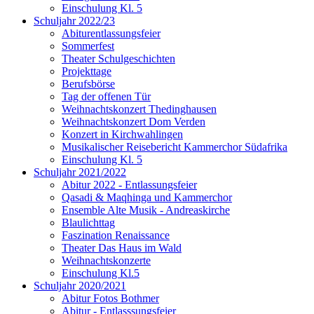
Einschulung Kl. 5
Schuljahr 2022/23
Abiturentlassungsfeier
Sommerfest
Theater Schulgeschichten
Projekttage
Berufsbörse
Tag der offenen Tür
Weihnachtskonzert Thedinghausen
Weihnachtskonzert Dom Verden
Konzert in Kirchwahlingen
Musikalischer Reisebericht Kammerchor Südafrika
Einschulung Kl. 5
Schuljahr 2021/2022
Abitur 2022 - Entlassungsfeier
Qasadi & Maqhinga und Kammerchor
Ensemble Alte Musik - Andreaskirche
Blaulichttag
Faszination Renaissance
Theater Das Haus im Wald
Weihnachtskonzerte
Einschulung Kl.5
Schuljahr 2020/2021
Abitur Fotos Bothmer
Abitur - Entlasssungsfeier