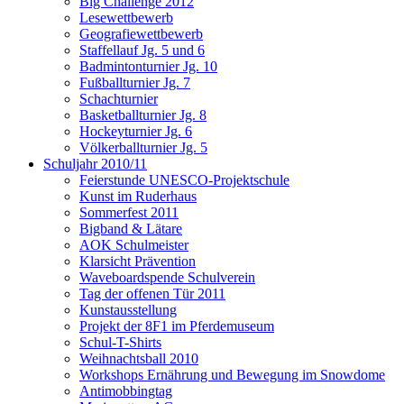
Big Challenge 2012
Lesewettbewerb
Geografiewettbewerb
Staffellauf Jg. 5 und 6
Badmintonturnier Jg. 10
Fußballturnier Jg. 7
Schachturnier
Basketballturnier Jg. 8
Hockeyturnier Jg. 6
Völkerballturnier Jg. 5
Schuljahr 2010/11
Feierstunde UNESCO-Projektschule
Kunst im Ruderhaus
Sommerfest 2011
Bigband & Lätare
AOK Schulmeister
Klarsicht Prävention
Waveboardspende Schulverein
Tag der offenen Tür 2011
Kunstausstellung
Projekt der 8F1 im Pferdemuseum
Schul-T-Shirts
Weihnachtsball 2010
Workshops Ernährung und Bewegung im Snowdome
Antimobbingtag