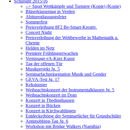
Schuljahr 2015/16
--> Sport Wettkämpfe und Turniere (Kopie) (Kopie)
Bläserklassentag in Verden
Abiturentlassungsfeier
Sommerfest
Preisverleihung 8F2 Be-Smart-Kreativ.
Concert Night
Preisverleihung der Wettbewerbe in Mathematik u.
Chemie
Helden im Netz
Premiere Frühlingserwachen
Vernissage eA-Kurs Kunst
Tag der offenen Tür
Musikprojekt Jg. 5
Seminarfachpräsentation Musik und Gender
GEVA-Test Jg. 17
Keksturnier
Weihnachtskonzert der Instrumentalklassen Jg. 5
Weihnachtskonzert im Dom
Konzert in Thedinghausen
Konzert in Bücken
Konzert in Kirchwahlingen
Entdeckerbörse der Seminarfächer für Grundschüler
Antimobbing-Tag Jg. 6
Workshop mit Bridge Walkers (Namibia)