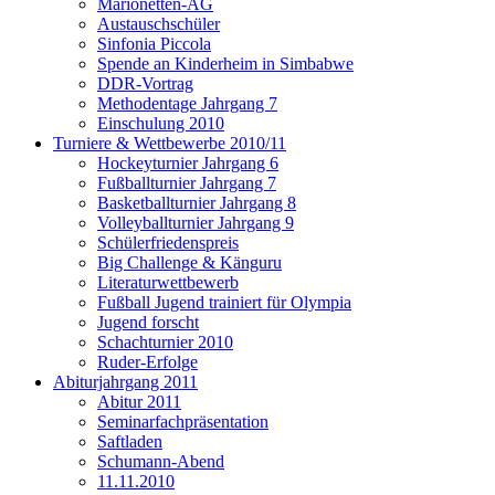
Marionetten-AG
Austauschschüler
Sinfonia Piccola
Spende an Kinderheim in Simbabwe
DDR-Vortrag
Methodentage Jahrgang 7
Einschulung 2010
Turniere & Wettbewerbe 2010/11
Hockeyturnier Jahrgang 6
Fußballturnier Jahrgang 7
Basketballturnier Jahrgang 8
Volleyballturnier Jahrgang 9
Schülerfriedenspreis
Big Challenge & Känguru
Literaturwettbewerb
Fußball Jugend trainiert für Olympia
Jugend forscht
Schachturnier 2010
Ruder-Erfolge
Abiturjahrgang 2011
Abitur 2011
Seminarfachpräsentation
Saftladen
Schumann-Abend
11.11.2010