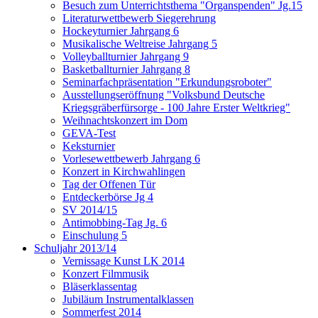
Besuch zum Unterrichtsthema "Organspenden" Jg.15
Literaturwettbewerb Siegerehrung
Hockeyturnier Jahrgang 6
Musikalische Weltreise Jahrgang 5
Volleyballturnier Jahrgang 9
Basketballturnier Jahrgang 8
Seminarfachpräsentation "Erkundungsroboter"
Ausstellungseröffnung "Volksbund Deutsche
Kriegsgräberfürsorge - 100 Jahre Erster Weltkrieg"
Weihnachtskonzert im Dom
GEVA-Test
Keksturnier
Vorlesewettbewerb Jahrgang 6
Konzert in Kirchwahlingen
Tag der Offenen Tür
Entdeckerbörse Jg 4
SV 2014/15
Antimobbing-Tag Jg. 6
Einschulung 5
Schuljahr 2013/14
Vernissage Kunst LK 2014
Konzert Filmmusik
Bläserklassentag
Jubiläum Instrumentalklassen
Sommerfest 2014