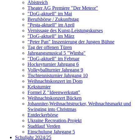
Abistreich
Theater AG Premiere "Der Meteor"
"DoG-aktuell" im Mai
Berufsbörse / Zukunftstag
"Pesta-aktuell" im April
Vernissage des Kunst-Leistungskurses
"DoG-aktuell" im März
"Peter Pan" Inszenierung der Jungen Bühne
Tag der offenen Türen
Jahrgangsmusical 5 "Wimba"
"DoG-aktuell" im Februar
Hockeyturnier Jahrgang 6
Volleyballturnier Jahrgang 9
Tischtennisturnier Jahrgang 10
Weihnachtskonzert im Dom
Keksturnier
Formel Z "Ideenwerkstatt"
Weihnachtskonzert Bücken
Johanniter-Weihnachtstrucker, Weihnachtsmarkt und
Swinging into Christmas
Entdeckerbörse
Ukraine Recreation-Projekt
Stadtlauf Verden
Einschulung Jahrgang 5
Schuljahr 2024/25