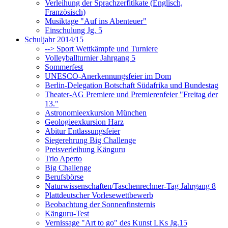
Verleihung der Sprachzerfitikate (Englisch,
Französisch)
Musiktage "Auf ins Abenteuer"
Einschulung Jg. 5
Schuljahr 2014/15
--> Sport Wettkämpfe und Turniere
Volleyballturnier Jahrgang 5
Sommerfest
UNESCO-Anerkennungsfeier im Dom
Berlin-Delegation Botschaft Südafrika und Bundestag
Theater-AG Premiere und Premierenfeier "Freitag der
13."
Astronomieexkursion München
Geologieexkursion Harz
Abitur Entlassungsfeier
Siegerehrung Big Challenge
Preisverleihung Känguru
Trio Aperto
Big Challenge
Berufsbörse
Naturwissenschaften/Taschenrechner-Tag Jahrgang 8
Plattdeutscher Vorlesewettbewerb
Beobachtung der Sonnenfinsternis
Känguru-Test
Vernissage "Art to go" des Kunst LKs Jg.15