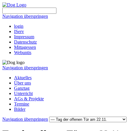
Navigation überspringen
login
IServ
Impressum
Datenschutz
Mittagessen
Webuntis
Navigation überspringen
Aktuelles
Über uns
Ganztag
Unterricht
AGs & Projekte
Termine
Bilder
Navigation überspringen