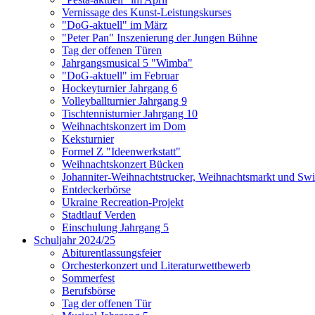
Vernissage des Kunst-Leistungskurses
"DoG-aktuell" im März
"Peter Pan" Inszenierung der Jungen Bühne
Tag der offenen Türen
Jahrgangsmusical 5 "Wimba"
"DoG-aktuell" im Februar
Hockeyturnier Jahrgang 6
Volleyballturnier Jahrgang 9
Tischtennisturnier Jahrgang 10
Weihnachtskonzert im Dom
Keksturnier
Formel Z "Ideenwerkstatt"
Weihnachtskonzert Bücken
Johanniter-Weihnachtstrucker, Weihnachtsmarkt und Swi
Entdeckerbörse
Ukraine Recreation-Projekt
Stadtlauf Verden
Einschulung Jahrgang 5
Schuljahr 2024/25
Abiturentlassungsfeier
Orchesterkonzert und Literaturwettbewerb
Sommerfest
Berufsbörse
Tag der offenen Tür