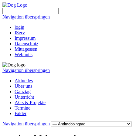
Navigation überspringen
login
IServ
Impressum
Datenschutz
Mittagessen
Webuntis
Navigation überspringen
Aktuelles
Über uns
Ganztag
Unterricht
AGs & Projekte
Termine
Bilder
Navigation überspringen