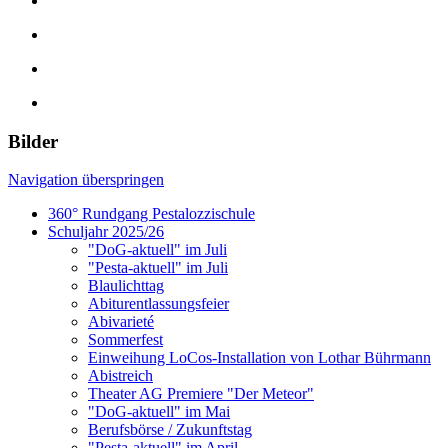
Bilder
Navigation überspringen
360° Rundgang Pestalozzischule
Schuljahr 2025/26
"DoG-aktuell" im Juli
"Pesta-aktuell" im Juli
Blaulichttag
Abiturentlassungsfeier
Abivarieté
Sommerfest
Einweihung LoCos-Installation von Lothar Bührmann
Abistreich
Theater AG Premiere "Der Meteor"
"DoG-aktuell" im Mai
Berufsbörse / Zukunftstag
"Pesta-aktuell" im April