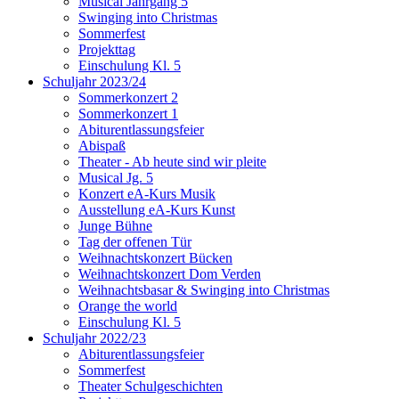
Musical Jahrgang 5
Swinging into Christmas
Sommerfest
Projekttag
Einschulung Kl. 5
Schuljahr 2023/24
Sommerkonzert 2
Sommerkonzert 1
Abiturentlassungsfeier
Abispaß
Theater - Ab heute sind wir pleite
Musical Jg. 5
Konzert eA-Kurs Musik
Ausstellung eA-Kurs Kunst
Junge Bühne
Tag der offenen Tür
Weihnachtskonzert Bücken
Weihnachtskonzert Dom Verden
Weihnachtsbasar & Swinging into Christmas
Orange the world
Einschulung Kl. 5
Schuljahr 2022/23
Abiturentlassungsfeier
Sommerfest
Theater Schulgeschichten