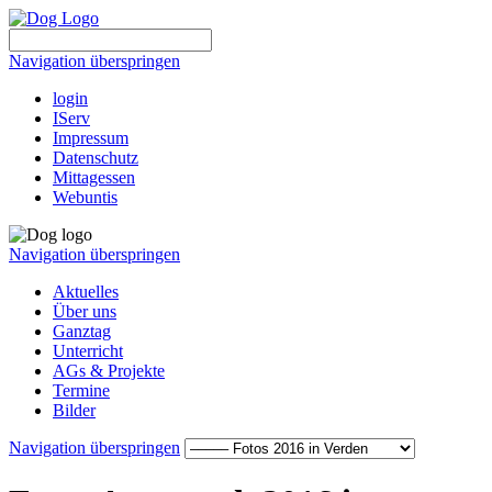
Navigation überspringen
login
IServ
Impressum
Datenschutz
Mittagessen
Webuntis
Navigation überspringen
Aktuelles
Über uns
Ganztag
Unterricht
AGs & Projekte
Termine
Bilder
Navigation überspringen