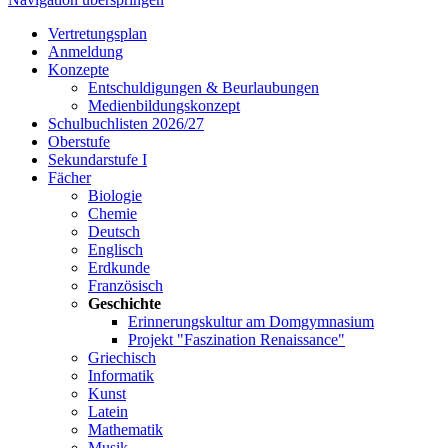
Vertretungsplan
Anmeldung
Konzepte
Entschuldigungen & Beurlaubungen
Medienbildungskonzept
Schulbuchlisten 2026/27
Oberstufe
Sekundarstufe I
Fächer
Biologie
Chemie
Deutsch
Englisch
Erdkunde
Französisch
Geschichte
Erinnerungskultur am Domgymnasium
Projekt "Faszination Renaissance"
Griechisch
Informatik
Kunst
Latein
Mathematik
Musik