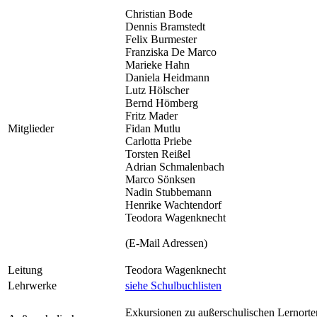
Christian Bode
Dennis Bramstedt
Felix Burmester
Franziska De Marco
Marieke Hahn
Daniela Heidmann
Lutz Hölscher
Bernd Hömberg
Fritz Mader
Mitglieder
Fidan Mutlu
Carlotta Priebe
Torsten Reißel
Adrian Schmalenbach
Marco Sönksen
Nadin Stubbemann
Henrike Wachtendorf
Teodora Wagenknecht
(E-Mail Adressen)
Leitung
Teodora Wagenknecht
Lehrwerke
siehe Schulbuchlisten
Exkursionen zu außerschulischen Lernorte