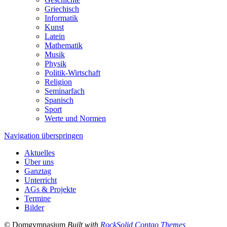
Griechisch
Informatik
Kunst
Latein
Mathematik
Musik
Physik
Politik-Wirtschaft
Religion
Seminarfach
Spanisch
Sport
Werte und Normen
Navigation überspringen
Aktuelles
Über uns
Ganztag
Unterricht
AGs & Projekte
Termine
Bilder
© Domgymnasium
Built with
RockSolid Contao Themes