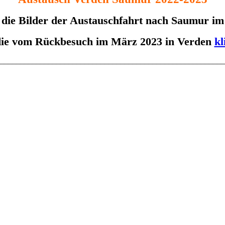
en die Bilder der Austauschfahrt nach Saumur i
die vom Rückbesuch im März 2023 in Verden
kl
________________________________________________________