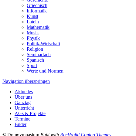
Griechisch
Informatik
Kunst
Latein
Mathematik
Musik
Physik
Politik-Wirtschaft
Religion
Seminarfach
Spanisch
Sport
Werte und Normen
Navigation überspringen
Aktuelles
Über uns
Ganztag
Unterricht
AGs & Projekte
Termine
Bilder
© Domgymnasium
Built with
RockSolid Contao Themes