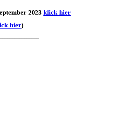
 September 2023
klick hier
ick hier
)
________________