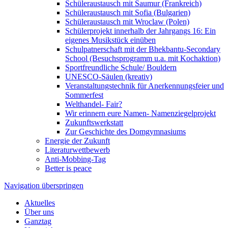
Schüleraustausch mit Saumur (Frankreich)
Schüleraustausch mit Sofia (Bulgarien)
Schüleraustausch mit Wroclaw (Polen)
Schülerprojekt innerhalb der Jahrgangs 16: Ein
eigenes Musikstück einüben
Schulpatnerschaft mit der Bhekbantu-Secondary
School (Besuchsprogramm u.a. mit Kochaktion)
Sportfreundliche Schule/ Bouldern
UNESCO-Säulen (kreativ)
Veranstaltungstechnik für Anerkennungsfeier und
Sommerfest
Welthandel- Fair?
Wir erinnern eure Namen- Namenziegelprojekt
Zukunftswerkstatt
Zur Geschichte des Domgymnasiums
Energie der Zukunft
Literaturwettbewerb
Anti-Mobbing-Tag
Better is peace
Navigation überspringen
Aktuelles
Über uns
Ganztag