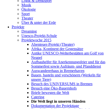
Logik & Denksport
Musik
Ökologie
Sport
Theater
Über & unter der Erde
Projekte
Dreaming
Unesco-Projekt-Schule
Projektwoche 2015
Abenteuer-Projekt (Theater)
Afrika- Kontinent der Gegensätze
Antike UNESCO-Welterbestätten am Golf von
Neapel
Aufbauhelfer für Anerkennungsfeier und für das
Sommerfest sowie Aufräum- und Pfanddienst
Auswandererhaus in Bremerhaven
Bauen, basteln und verschönern (Werkeln für
unsere Tiere)
Besuch des UNIVERSUMS in Bremen
Besuch eine Öko-Bauernhofs
Briefe bewegen die Welt
Catering
Die Welt liegt in unseren Händen
Dokumentation der Projekttage