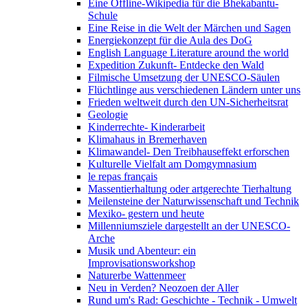
Eine Offline-Wikipedia für die Bhekabantu-
Schule
Eine Reise in die Welt der Märchen und Sagen
Energiekonzept für die Aula des DoG
English Language Literature around the world
Expedition Zukunft- Entdecke den Wald
Filmische Umsetzung der UNESCO-Säulen
Flüchtlinge aus verschiedenen Ländern unter uns
Frieden weltweit durch den UN-Sicherheitsrat
Geologie
Kinderrechte- Kinderarbeit
Klimahaus in Bremerhaven
Klimawandel- Den Treibhauseffekt erforschen
Kulturelle Vielfalt am Domgymnasium
le repas français
Massentierhaltung oder artgerechte Tierhaltung
Meilensteine der Naturwissenschaft und Technik
Mexiko- gestern und heute
Millenniumsziele dargestellt an der UNESCO-
Arche
Musik und Abenteur: ein
Improvisationsworkshop
Naturerbe Wattenmeer
Neu in Verden? Neozoen der Aller
Rund um's Rad: Geschichte - Technik - Umwelt