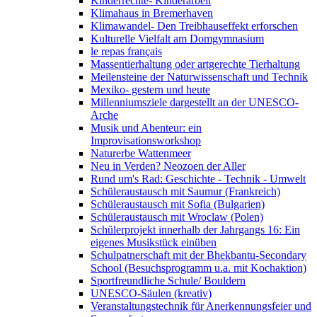
Kinderrechte- Kinderarbeit
Klimahaus in Bremerhaven
Klimawandel- Den Treibhauseffekt erforschen
Kulturelle Vielfalt am Domgymnasium
le repas français
Massentierhaltung oder artgerechte Tierhaltung
Meilensteine der Naturwissenschaft und Technik
Mexiko- gestern und heute
Millenniumsziele dargestellt an der UNESCO-
Arche
Musik und Abenteur: ein
Improvisationsworkshop
Naturerbe Wattenmeer
Neu in Verden? Neozoen der Aller
Rund um's Rad: Geschichte - Technik - Umwelt
Schüleraustausch mit Saumur (Frankreich)
Schüleraustausch mit Sofia (Bulgarien)
Schüleraustausch mit Wroclaw (Polen)
Schülerprojekt innerhalb der Jahrgangs 16: Ein
eigenes Musikstück einüben
Schulpatnerschaft mit der Bhekbantu-Secondary
School (Besuchsprogramm u.a. mit Kochaktion)
Sportfreundliche Schule/ Bouldern
UNESCO-Säulen (kreativ)
Veranstaltungstechnik für Anerkennungsfeier und