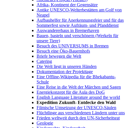
Afrika- Kontinent der Gegensätze
Antike UNESCO-Welterbestätten am Golf von
Neapel
Aufbauhelfer für Anerkennungsfeier und für das
Sommerfest sowie Aufräum- und Pfanddienst
Auswandererhaus in Bremerhaven
Bauen, basteln und verschönern (Werkeln für
unsere Tiere)
Besuch des UNIVERSUMS in Bremen
Besuch eine Öko-Bauernhofs
Briefe bewegen die Welt
Catering
Die Welt liegt in unseren Händen
Dokumentation der Projekttage
Eine Offline-Wikipedia für die Bhekabantu-
Schule
Eine Reise in die Welt der Märchen und Sagen
Energiekonzept für die Aula des DoG
English Language Literature around the world
Expedition Zukunft- Entdecke den Wald
Filmische Umsetzung der UNESCO-Säulen
Flüchtlinge aus verschiedenen Ländern unter uns
Frieden weltweit durch den UN-Sicherheitsrat
Geologie