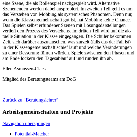
eine Szene, die als Rollenspiel nach­gespielt wird. Alternative
Szenenenden werden dabei ausprobiert. Im zweiten Teil geht es um
das Verstehen von Mobbing als systemisches Phä­nomen. Denn nur,
wenn die Klassengemeinschaft gut ist, hat Mob­bing keine Chance.
Das Spielen selbst erfundener Szenen mit Lö­sungsdarstellungen
vertieft den Prozess des Verstehens. Im dritten Teil wird auf die ak­
tu­elle Situation in der Klasse eingegangen. Die Schüler bekommen
Zeit, sich darüber aus­zu­tau­schen, was zurzeit (falls das der Fall ist)
in der Klassengemeinschaft schief läuft und wel­che Veränderungen
zu einer Besserung führen würden. Spiele zwischen den Phasen und
am Ende lockern den Tagesablauf auf und runden ihn ab.
Ellen Asmussen-Claes
Mitglied des Beratungsteams am DoG
Zurück zu "Beratungslehrer"
Arbeitsgemeinschaften und Projekte
Navigation überspringen
Potential-Matcher