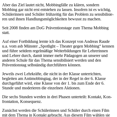
Aber das Ziel lautet nicht, Mobbingfälle zu klären, sondern
Mobbing gar nicht erst entstehen zu lassen. Insofern ist es wichtig,
Schülerinnen und Schüler frühzeitig für das Problem zu sen­si­bi­li­sie­
ren und ihnen Handlungsmöglichkeiten bewusst zu machen.
Seit 2008 finden am DoG Präventionstage zum Thema Mobbing
statt.
Auf einer Fortbildung lernte ich das Konzept von Andreas Raude
u.a. vom asb Münster „Spotlight – Theater gegen Mobbing“ kennen
und führe seitdem regelmäßige Weiterbildungen für Lehrerinnen
und Lehrer durch, damit immer mehr Pädagogen an unserer und
anderen Schule für das Thema sensibilisiert werden und den
Präventionstag selbständig durchführen können.
Jeweils zwei Lehrkräfte, die nicht in der Klasse unterrichten,
begleiten am Antimobbingtag, der in der Regel in der 6. Klasse
durchgeführt wird, eine Klasse von der 1. bis zum Ende der 6.
Stunde und moderieren die einzelnen Aktionen.
Die sechs Stunden werden in drei Phasen un­ter­teilt: Kontakt, Kon­
fron­tation, Kon­se­quenz.
Zunächst werden die Schülerinnen und Schüler durch ei­nen Film
mit dem Thema in Kontakt gebracht. Aus diesem Film wählen sie