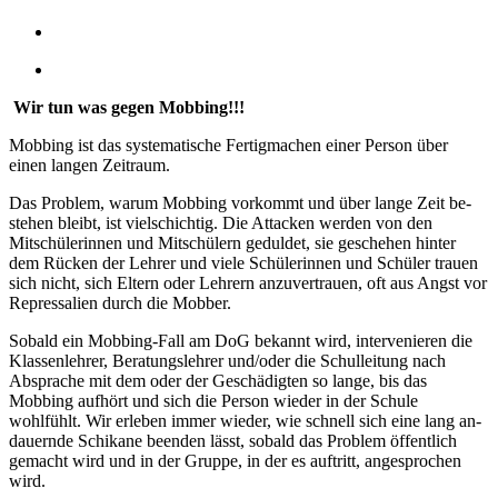
Wir tun was gegen Mobbing!!!
Mobbing ist das systematische Fertigmachen einer Person über
einen langen Zeitraum.
Das Problem, warum Mobbing vorkommt und über lange Zeit be­
ste­hen bleibt, ist viel­schich­tig. Die Attacken werden von den
Mitschülerinnen und Mitschülern geduldet, sie geschehen hinter
dem Rücken der Leh­rer und viele Schülerinnen und Schüler trauen
sich nicht, sich Eltern oder Lehrern an­zuvertrauen, oft aus Angst vor
Repressalien durch die Mobber.
Sobald ein Mobbing-Fall am DoG bekannt wird, intervenieren die
Klassenlehrer, Beratungslehrer und/oder die Schul­leitung nach
Absprache mit dem oder der Geschädigten so lange, bis das
Mobbing aufhört und sich die Person wieder in der Schule
wohlfühlt. Wir erleben immer wieder, wie schnell sich eine lang an­
dau­ernde Schikane beenden lässt, sobald das Problem öffentlich
gemacht wird und in der Gruppe, in der es auftritt, angesprochen
wird.