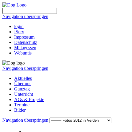
Navigation überspringen
login
IServ
Impressum
Datenschutz
Mittagessen
Webuntis
Navigation überspringen
Aktuelles
Über uns
Ganztag
Unterricht
AGs & Projekte
Termine
Bilder
Navigation überspringen