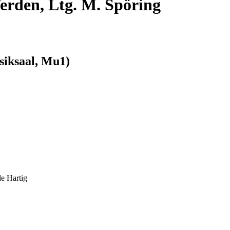
rden, Ltg. M. Spöring
siksaal, Mu1)
e Hartig