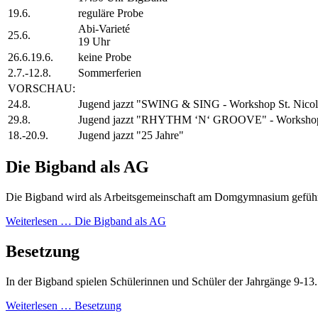
19.6.
reguläre Probe
Abi-Varieté
25.6.
19 Uhr
26.6.19.6.
keine Probe
2.7.-12.8.
Sommerferien
VORSCHAU:
24.8.
Jugend jazzt "SWING & SING - Workshop St. Nicol
29.8.
Jugend jazzt "RHYTHM ‘N‘ GROOVE" - Worksho
18.-20.9.
Jugend jazzt "25 Jahre"
Die Bigband als AG
Die Bigband wird als Arbeitsgemeinschaft am Domgymnasium geführt
Weiterlesen …
Die Bigband als AG
Besetzung
In der Bigband spielen Schülerinnen und Schüler der Jahrgänge 9-13
Weiterlesen …
Besetzung