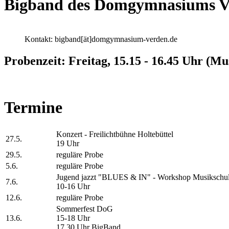
Bigband des Domgymnasiums Ve
Kontakt: bigband[ät]domgymnasium-verden.de
Probenzeit: Freitag, 15.15 - 16.45 Uhr (Mu
Termine
Konzert - Freilichtbühne Holtebüttel
27.5.
19 Uhr
29.5.
reguläre Probe
5.6.
reguläre Probe
Jugend jazzt "BLUES & IN" - Workshop Musikschul
7.6.
10-16 Uhr
12.6.
reguläre Probe
Sommerfest DoG
13.6.
15-18 Uhr
17.30 Uhr BigBand