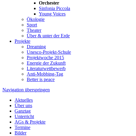
Orchester
Sinfonia Piccola
Young Voices
Ökologie
Sport
Theater
Über & unter der Erde
Projekte
Dreaming
Unesco-Projekt-Schule
Projektwoche 2015
Energie der Zukunft
Literaturwettbewerb
Anti-Mobbing-Tag
Better is peace
Navigation überspringen
Aktuelles
Über uns
Ganztag
Unterricht
AGs & Projekte
Termine
Bilder