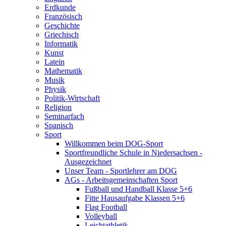
Erdkunde
Französisch
Geschichte
Griechisch
Informatik
Kunst
Latein
Mathematik
Musik
Physik
Politik-Wirtschaft
Religion
Seminarfach
Spanisch
Sport
Willkommen beim DOG-Sport
Sportfreundliche Schule in Niedersachsen -
Ausgezeichnet
Unser Team - Sportlehrer am DOG
AGs - Arbeitsgemeinschaften Sport
Fußball und Handball Klasse 5+6
Fitte Hausaufgabe Klassen 5+6
Flag Football
Volleyball
Leichtathletik