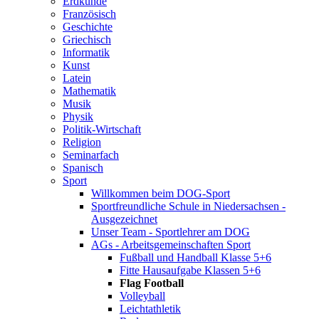
Erdkunde
Französisch
Geschichte
Griechisch
Informatik
Kunst
Latein
Mathematik
Musik
Physik
Politik-Wirtschaft
Religion
Seminarfach
Spanisch
Sport
Willkommen beim DOG-Sport
Sportfreundliche Schule in Niedersachsen -
Ausgezeichnet
Unser Team - Sportlehrer am DOG
AGs - Arbeitsgemeinschaften Sport
Fußball und Handball Klasse 5+6
Fitte Hausaufgabe Klassen 5+6
Flag Football
Volleyball
Leichtathletik