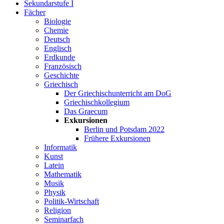
Sekundarstufe I
Fächer
Biologie
Chemie
Deutsch
Englisch
Erdkunde
Französisch
Geschichte
Griechisch
Der Griechischunterricht am DoG
Griechischkollegium
Das Graecum
Exkursionen
Berlin und Potsdam 2022
Frühere Exkursionen
Informatik
Kunst
Latein
Mathematik
Musik
Physik
Politik-Wirtschaft
Religion
Seminarfach