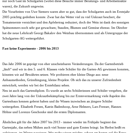
nur noch Gast im Schulgarten (wobei diese Besuche immer Beratungs- und Arbeitseinsätze
waren), die Zukunft ungewiss.
Die Vorarbeiten von Uwe Siemers waren aber so gut, dass der Schulgarten auch im Erntejahr
2005 prächtig gedeihen konnte. Zwar hat das Wetter viel zu viel Unkraut beschert, die
Tomatenernte vernichtet und den Apfelertrag reduziert, doch der Wein ist dank des sonnigen
Spätsommers noch sehr gut gewachsen; Stauden, Blumen und Gemüse ebenso. Im Oktober
hat die neue Lehrkraft Georgi Bakalov den Weinbau übernommen und als Untergruppe der
Schulgarten-AG weitergeführt.
Fast keine Experimente - 2006 bis 2013
Das Jahr 2006 ist geprägt von eher unscheinbaren Veränderungen. Da der Gartenbetrieb
„läuft“ und wir in den 5. und 6. Klassen viele Schüler für die Garten-AG gewinnen konnten,
könnten wir auf Bewährtes setzen. Wir probieren eher kleine Dinge aus: neue
Anbaumethoden, Gründüngung, kleine Projekte. Ob sich das zu unserer Zufriedenheit
entwickelt, werden wir bei der Erntebilanz sehen.
Neu ist auch das Gartendiplom. Es wurde an sechs Schülerinnen und Schüler vergeben, die
zwei Jahre lang von der Unkrautbekämpfung bis zur Erntevermarktung viele Aspekte des
Gartenbaus kennen gelernt haben und ihr Wissen inzwischen an jüngere Schüler
weitergeben. Elisabeth Fresen, Katrin Badenhoop, Arne Helmers, Lars Frenser, Hannes
Höhne und Lorenzo Geschonke sind die ersten Diplomanten.
Ähnliches gilt für die Jahre 2007 bis 2013 - immer wieder im Frühjahr beginnt das
Gartenjahr, das neben Mühen auch viel Sonne und gute Ernten bringt. Im Herbst heißt es
aufräumen, im Winter pausieren. Wer mehr wissen möchte, schaut am besten auf die Fotos