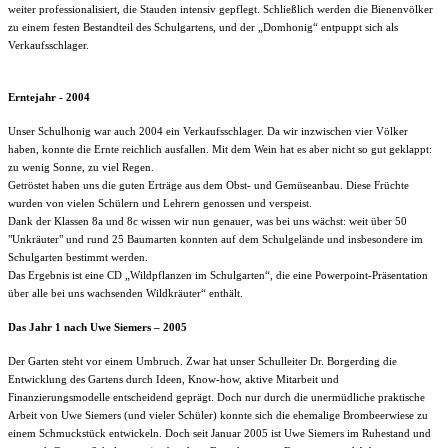
weiter professionalisiert, die Stauden intensiv gepflegt. Schließlich werden die Bienenvölker
zu einem festen Bestandteil des Schulgartens, und der „Domhonig“ entpuppt sich als
Verkaufsschlager.
Erntejahr - 2004
Unser Schulhonig war auch 2004 ein Verkaufsschlager. Da wir inzwischen vier Völker
haben, konnte die Ernte reichlich ausfallen. Mit dem Wein hat es aber nicht so gut geklappt:
zu wenig Sonne, zu viel Regen.
Getröstet haben uns die guten Erträge aus dem Obst- und Gemüseanbau. Diese Früchte
wurden von vielen Schülern und Lehrern genossen und verspeist.
Dank der Klassen 8a und 8c wissen wir nun genauer, was bei uns wächst: weit über 50
"Unkräuter" und rund 25 Baumarten konnten auf dem Schulgelände und insbesondere im
Schulgarten bestimmt werden.
Das Ergebnis ist eine CD „Wildpflanzen im Schulgarten“, die eine Powerpoint-Präsentation
über alle bei uns wachsenden Wildkräuter“ enthält.
Das Jahr 1 nach Uwe Siemers – 2005
Der Garten steht vor einem Umbruch. Zwar hat unser Schulleiter Dr. Borgerding die
Entwicklung des Gartens durch Ideen, Know-how, aktive Mitarbeit und
Finanzierungsmodelle entscheidend geprägt. Doch nur durch die unermüdliche praktische
Arbeit von Uwe Siemers (und vieler Schüler) konnte sich die ehemalige Brombeerwiese zu
einem Schmuckstück entwickeln. Doch seit Januar 2005 ist Uwe Siemers im Ruhestand und