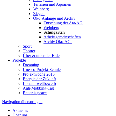
Terrarien und Aquarien
Weinberg
Ziegen
Öko-Anfänge und Archiv
Entstehung der Ara-AG
Weinberg
Schulgarten
Arbeitsgemeinschaften
Archiv Öko-AGs
Sport
Theater
Über & unter der Erde
Projekte
Dreaming
Unesco-Projekt-Schule
Projektwoche 2015
Energie der Zukunft
Literaturwettbewerb
Anti-Mobbing-Tag
Better is peace
Navigation überspringen
Aktuelles
Über uns