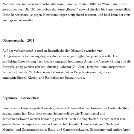
Nachdem die Weinterrassen vorbereitet waren, konnte im Mai 2000 der Wein in die Erde
gesetzt werden. Die 100 Weinreben der Sorte „Regent“ entwickeln sich bis heute vortrefflich.
Diese Rotweinsorte ist gegen Pilzerkrankungen weitgehend resistent, und bald kann der erste
Wein gekeltert werden.
Düngeversuche - 2001
Auf der verhältnismäßig großen Rasenfläche der Obstweide wurden vier
Düngeversuchsflächen angelegt – neben einer ungedüngten Vergleichsparzelle. Die
zukünftige Entwicklung nach Bedeckungsgrad bestimmter Arten, die Artentwicklung und die
Ertragsleistung werden jährlich, Stichtag: Johanni (24. Juni), festgestellt und ausgewertet.
Schließlich wurde 2001 das Gewächshaus mit einer Pergola eingerahmt, die mit
unterschiedlichen Kletter- und Rankpflanzen besetzt wurde.
Ergebnisse - Artenvielfalt
Bereits heute kann festgestellt werden, dass die Artenvielfalt der Insekten im Garten deutlich
zugenommen hat. Besonders seltene Schmetterlinge wie Trauermantel und
Schwalbenschwanz werden beständig gesichtet. Auch die Vogelwelt fühlt sich in den neu
geschaffenen Biotopen aus zweiter Hand sichtlich wohl. Trauerschnäpper, Nachtigall,
Mönchs- und Gartengrasmücke, Haus- und Gartenrotschwanz, Gelbspötter und andere Arten