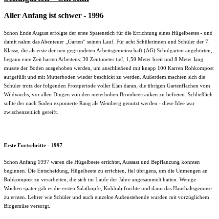
Aller Anfang ist schwer - 1996
Schon Ende August erfolgte der erste Spatenstich für die Errichtung eines Hügelbeetes - und
damit nahm das Abenteuer „Garten“ seinen Lauf. Für acht Schülerinnen und Schüler der 7.
Klasse, die als erste der neu gegründeten Arbeitsgemeinschaft (AG) Schulgarten angehörten,
begann eine Zeit harten Arbeitens: 30 Zentimeter tief, 1,50 Meter breit und 8 Meter lang
musste der Boden ausgehoben werden, um anschließend mit knapp 100 Karren Rohkompost
aufgefüllt und mit Mutterboden wieder beschickt zu werden. Außerdem machten sich die
Schüler trotz der folgenden Frostperiode voller Elan daran, die übrigen Gartenflächen vom
Wildwuchs, vor allen Dingen von den meterhohen Brombeerranken zu befreien. Schließlich
sollte der nach Süden exponierte Rang als Weinberg genutzt werden - diese Idee war
zwischenzeitlich gereift.
Erste Fortschritte - 1997
Schon Anfang 1997 waren die Hügelbeete errichtet, Aussaat und Bepflanzung konnten
beginnen. Die Entscheidung, Hügelbeete zu errichten, fiel übrigens, um die Unmengen an
Rohkompost zu verarbeiten, die sich im Laufe der Jahre angesammelt hatten. Wenige
Wochen später gab es die ersten Salatköpfe, Kohlrabifrüchte und dann das Haushaltsgemüse
zu ernten. Lehrer wie Schüler und auch einzelne Außenstehende wurden mit vorzüglichem
Biogemüse versorgt.