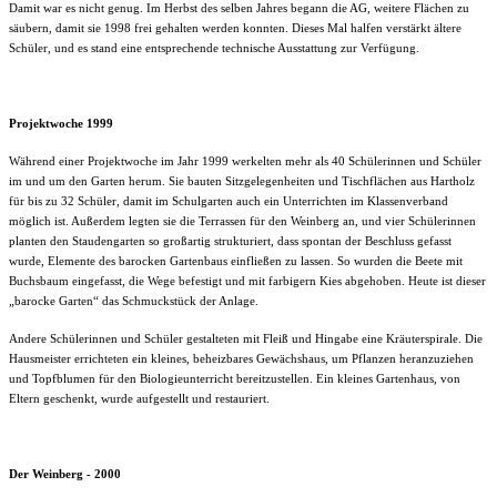
Damit war es nicht genug. Im Herbst des selben Jahres begann die AG, weitere Flächen zu
säubern, damit sie 1998 frei gehalten werden konnten. Dieses Mal halfen verstärkt ältere
Schüler, und es stand eine entsprechende technische Aus­stattung zur Verfügung.
Projektwoche 1999
Während einer Projektwoche im Jahr 1999 werkelten mehr als 40 Schülerinnen und Schüler
im und um den Garten herum. Sie bauten Sitzgelegenheiten und Tischflächen aus Hartholz
für bis zu 32 Schüler, damit im Schulgarten auch ein Unterrichten im Klassenverband
möglich ist. Außerdem legten sie die Terrassen für den Weinberg an, und vier Schülerinnen
planten den Staudengarten so großartig strukturiert, dass spontan der Beschluss gefasst
wurde, Elemente des barocken Gartenbaus einfließen zu lassen. So wurden die Beete mit
Buchsbaum eingefasst, die Wege befestigt und mit farbigern Kies abgehoben. Heute ist dieser
„barocke Garten“ das Schmuckstück der Anlage.
Andere Schülerinnen und Schüler gestalteten mit Fleiß und Hingabe eine Kräuterspirale. Die
Hausmeister errichteten ein kleines, beheizbares Gewächshaus, um Pflanzen heranzuziehen
und Topfblumen für den Biologieunterricht bereitzustellen. Ein kleines Gartenhaus, von
Eltern geschenkt, wurde aufgestellt und restauriert.
Der Weinberg - 2000