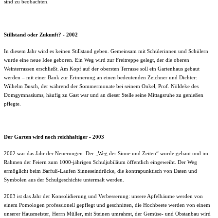
sind zu beobachten.
Stillstand oder Zukunft? - 2002
In diesem Jahr wird es keinen Stillstand geben. Gemeinsam mit Schülerinnen und Schülern
wurde eine neue Idee geboren. Ein Weg wird zur Freitreppe gelegt, der die oberen
Weinterrassen erschließt. Am Kopf auf der obersten Terrasse soll ein Gartenhaus gebaut
werden – mit einer Bank zur Erinnerung an einen bedeutenden Zeichner und Dichter:
Wilhelm Busch, der während der Sommermonate bei seinem Onkel, Prof. Nöldeke des
Domgymnasiums, häufig zu Gast war und an dieser Stelle seine Mittagsruhe zu genießen
pflegte.
Der Garten wird noch reichhaltiger - 2003
2002 war das Jahr der Neuerungen. Der „Weg der Sinne und Zeiten“ wurde gebaut und im
Rahmen der Feiern zum 1000-jährigen Schuljubiläum öffentlich eingeweiht. Der Weg
ermöglicht beim Barfuß-Laufen Sinneseindrücke, die kontrapunktisch von Daten und
Symbolen aus der Schulgeschichte untermalt werden.
2003 ist das Jahr der Konsolidierung und Verbesserung: unsere Apfelbäume werden von
einem Pomologen professionell gepflegt und geschnitten, die Hochbeete werden von einem
unserer Hausmeister, Herrn Müller, mit Steinen umrahmt, der Gemüse- und Obstanbau wird