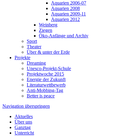
Aquarien 2006-07
Aquarien 2008
Aquarien 2009-11
Aquarien 2012
Weinberg
Ziegen
Öko-Anfänge und Archiv
Sport
Theater
Über & unter der Erde
Projekte
Dreaming
Unesco-Projekt-Schule
Projektwoche 2015
Energie der Zukunft
Literaturwettbewerb
Anti-Mobbing-Tag
Better is peace
Navigation überspringen
Aktuelles
Über uns
Ganztag
Unterricht