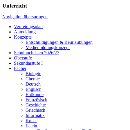
Unterricht
Navigation überspringen
Vertretungsplan
Anmeldung
Konzepte
Entschuldigungen & Beurlaubungen
Medienbildungskonzept
Schulbuchlisten 2026/27
Oberstufe
Sekundarstufe I
Fächer
Biologie
Chemie
Deutsch
Englisch
Erdkunde
Französisch
Geschichte
Griechisch
Informatik
Kunst
Latein