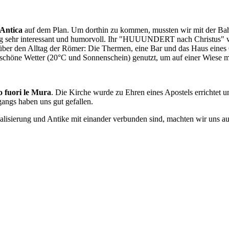
 Antica
auf dem Plan. Um dorthin zu kommen, mussten wir mit der Bah
ung sehr interessant und humorvoll. Ihr "HUUUNDERT nach Christus" w
el über den Alltag der Römer: Die Thermen, eine Bar und das Haus eine
schöne Wetter (20°C und Sonnenschein) genutzt, um auf einer Wiese mi
o fuori le Mura
. Die Kirche wurde zu Ehren eines Apostels errichtet un
angs haben uns gut gefallen.
ialisierung und Antike mit einander verbunden sind, machten wir uns 