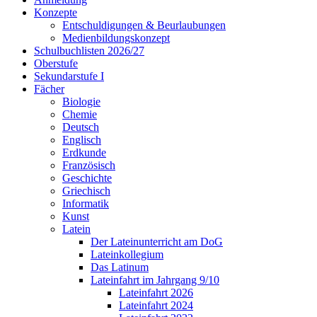
Konzepte
Entschuldigungen & Beurlaubungen
Medienbildungskonzept
Schulbuchlisten 2026/27
Oberstufe
Sekundarstufe I
Fächer
Biologie
Chemie
Deutsch
Englisch
Erdkunde
Französisch
Geschichte
Griechisch
Informatik
Kunst
Latein
Der Lateinunterricht am DoG
Lateinkollegium
Das Latinum
Lateinfahrt im Jahrgang 9/10
Lateinfahrt 2026
Lateinfahrt 2024