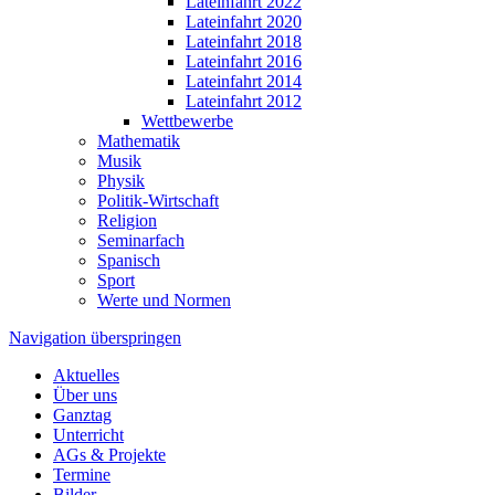
Lateinfahrt 2022
Lateinfahrt 2020
Lateinfahrt 2018
Lateinfahrt 2016
Lateinfahrt 2014
Lateinfahrt 2012
Wettbewerbe
Mathematik
Musik
Physik
Politik-Wirtschaft
Religion
Seminarfach
Spanisch
Sport
Werte und Normen
Navigation überspringen
Aktuelles
Über uns
Ganztag
Unterricht
AGs & Projekte
Termine
Bilder