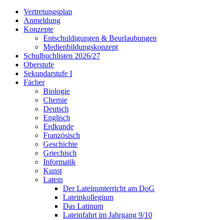
Vertretungsplan
Anmeldung
Konzepte
Entschuldigungen & Beurlaubungen
Medienbildungskonzept
Schulbuchlisten 2026/27
Oberstufe
Sekundarstufe I
Fächer
Biologie
Chemie
Deutsch
Englisch
Erdkunde
Französisch
Geschichte
Griechisch
Informatik
Kunst
Latein
Der Lateinunterricht am DoG
Lateinkollegium
Das Latinum
Lateinfahrt im Jahrgang 9/10