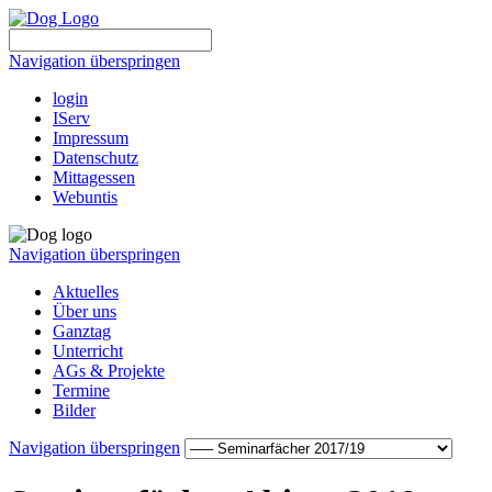
Navigation überspringen
login
IServ
Impressum
Datenschutz
Mittagessen
Webuntis
Navigation überspringen
Aktuelles
Über uns
Ganztag
Unterricht
AGs & Projekte
Termine
Bilder
Navigation überspringen