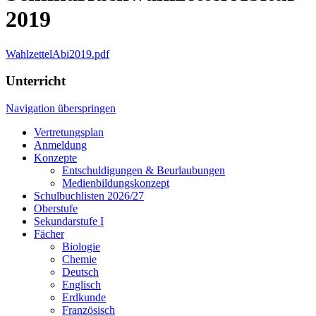
2019
WahlzettelAbi2019.pdf
Unterricht
Navigation überspringen
Vertretungsplan
Anmeldung
Konzepte
Entschuldigungen & Beurlaubungen
Medienbildungskonzept
Schulbuchlisten 2026/27
Oberstufe
Sekundarstufe I
Fächer
Biologie
Chemie
Deutsch
Englisch
Erdkunde
Französisch