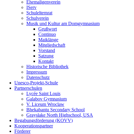
Ehemaligenverein
IServ
Schulelternrat
Schulverein
Musik und Kultur am Domgymnasium
Grußwort
Continuo
Maiklänge
Mitgliedschaft
Vorstand
Satzung
Kontakt
Historische Bibliothek
Impressum
Datenschutz
Unesco-Projekt-Schule
Partnerschulen
Lycée Saint Louis
Galabov Gymnasium
V. Liceum Wroclaw
Bhekabantu Secondary School
Grayslake North Highschool, USA
Begabungsförderung (KOVV)
Kooperationspartner
Förderer