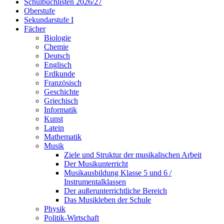
Schulbuchlisten 2026/27
Oberstufe
Sekundarstufe I
Fächer
Biologie
Chemie
Deutsch
Englisch
Erdkunde
Französisch
Geschichte
Griechisch
Informatik
Kunst
Latein
Mathematik
Musik
Ziele und Struktur der musikalischen Arbeit
Der Musikunterricht
Musikausbildung Klasse 5 und 6 /
Instrumentalklassen
Der außerunterrichtliche Bereich
Das Musikleben der Schule
Physik
Politik-Wirtschaft