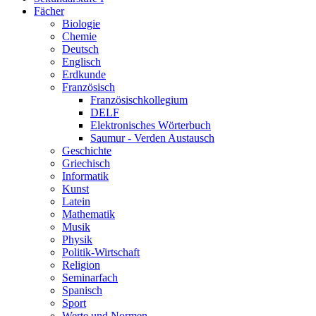
Fächer
Biologie
Chemie
Deutsch
Englisch
Erdkunde
Französisch
Französischkollegium
DELF
Elektronisches Wörterbuch
Saumur - Verden Austausch
Geschichte
Griechisch
Informatik
Kunst
Latein
Mathematik
Musik
Physik
Politik-Wirtschaft
Religion
Seminarfach
Spanisch
Sport
Werte und Normen