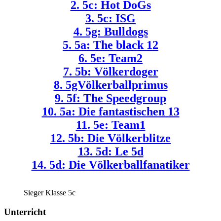
2. 5c: Hot DoGs
3. 5c: ISG
4. 5g: Bulldogs
5. 5a: The black 12
6. 5e: Team2
7. 5b: Völkerdoger
8. 5gVölkerballprimus
9. 5f: The Speedgroup
10. 5a: Die fantastischen 13
11. 5e: Team1
12. 5b: Die Völkerblitze
13. 5d: Le 5d
14. 5d: Die Völkerballfanatiker
Sieger Klasse 5c
Unterricht