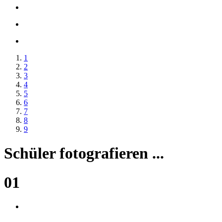
1
2
3
4
5
6
7
8
9
Schüler fotografieren ...
01