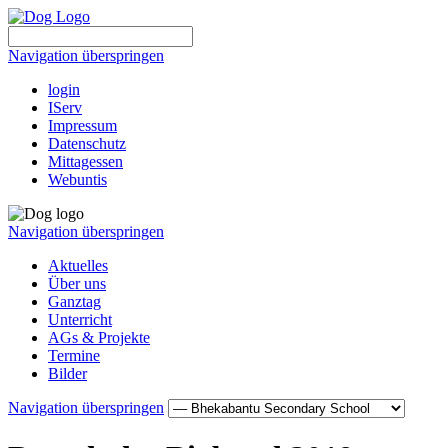
Navigation überspringen
login
IServ
Impressum
Datenschutz
Mittagessen
Webuntis
Navigation überspringen
Aktuelles
Über uns
Ganztag
Unterricht
AGs & Projekte
Termine
Bilder
Navigation überspringen