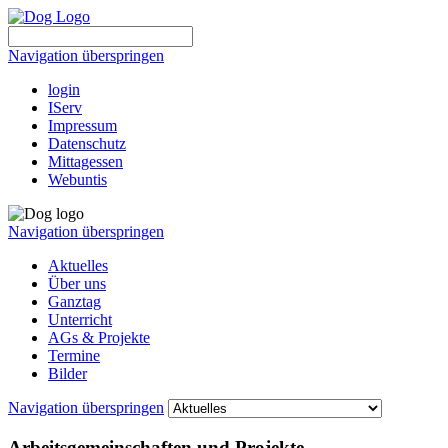
Navigation überspringen
login
IServ
Impressum
Datenschutz
Mittagessen
Webuntis
Navigation überspringen
Aktuelles
Über uns
Ganztag
Unterricht
AGs & Projekte
Termine
Bilder
Navigation überspringen
Arbeitsgemeinschaften und Projekte